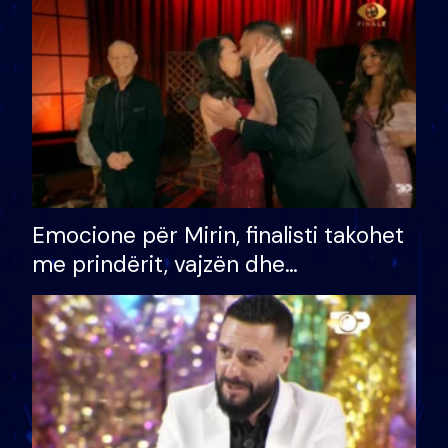
të fituar çmimin e madh
Emocione për Mirin, finalisti takohet
me prindërit, vajzën dhe
bashkëshorten: S’kemi ndonjë letër
divorci apo jo?