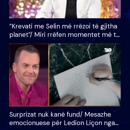
“Krevati me Selin më rrëzoi të gjitha
planet”/ Miri rrëfen momentet më të
bukura në shtëpinë e BB VIP: Do më
mungojë zilja e mëngjesit kur…
Surprizat nuk kanë fund/ Mesazhe
emocionuese për Ledion Liçon nga