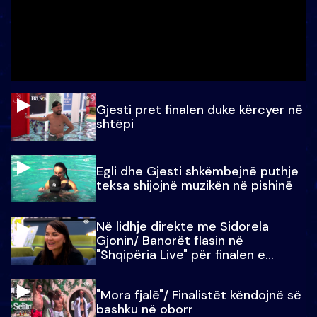
Gjesti pret finalen duke kërcyer në
shtëpi
Egli dhe Gjesti shkëmbejnë puthje
teksa shijojnë muzikën në pishinë
Në lidhje direkte me Sidorela
Gjonin/ Banorët flasin në
"Shqipëria Live" për finalen e
madhe
"Mora fjalë"/ Finalistët këndojnë së
bashku në oborr