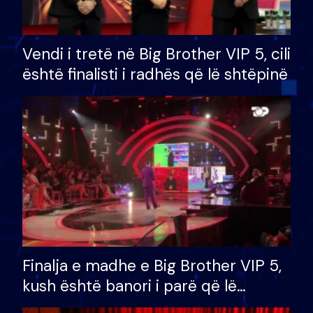
Vendi i tretë në Big Brother VIP 5, cili
është finalisti i radhës që lë shtëpinë
Finalja e madhe e Big Brother VIP 5,
kush është banori i parë që lë
shtëpinë dhe humb mundësinë për