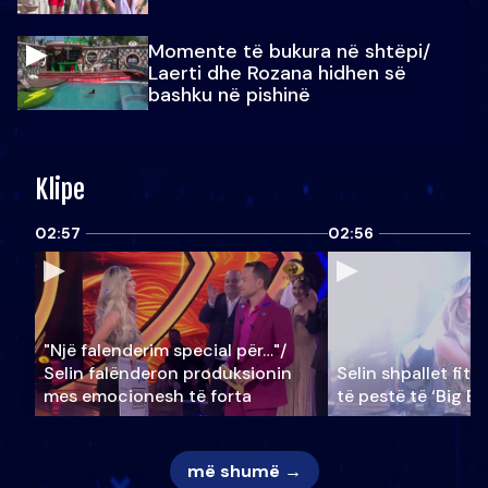
Momente të bukura në shtëpi/
Laerti dhe Rozana hidhen së
bashku në pishinë
Klipe
02:57
02:56
"Një falenderim special për…"/
Selin falënderon produksionin
Selin shpallet fitu
mes emocionesh të forta
të pestë të ‘Big Br
më shumë →