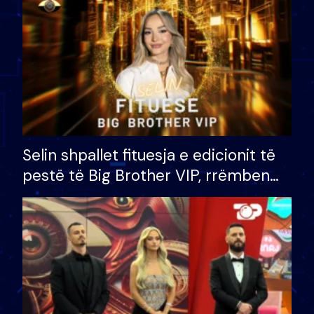
Selin shpallet fituesja e edicionit të
pestë të Big Brother VIP, rrëmben
çmimin e madh prej 100 mijë eurosh