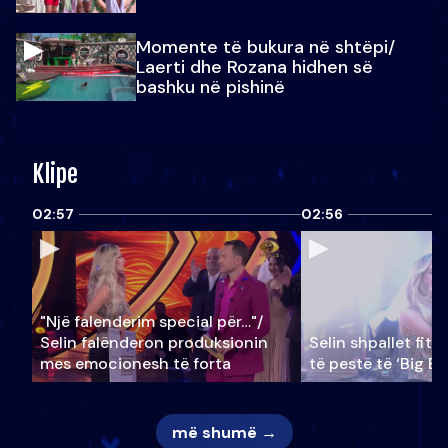
Momente të bukura në shtëpi/
Laerti dhe Rozana hidhen së
bashku në pishinë
Klipe
02:57
02:56
"Një falenderim special për…"/
Selin falënderon produksionin
Selin shpallet fitu
mes emocionesh të forta
të pestë të ‘Big Br
më shumë →