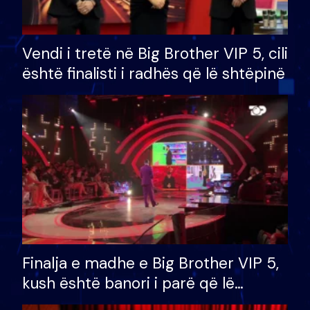
Vendi i tretë në Big Brother VIP 5, cili
është finalisti i radhës që lë shtëpinë
Finalja e madhe e Big Brother VIP 5,
kush është banori i parë që lë
shtëpinë dhe humb mundësinë për