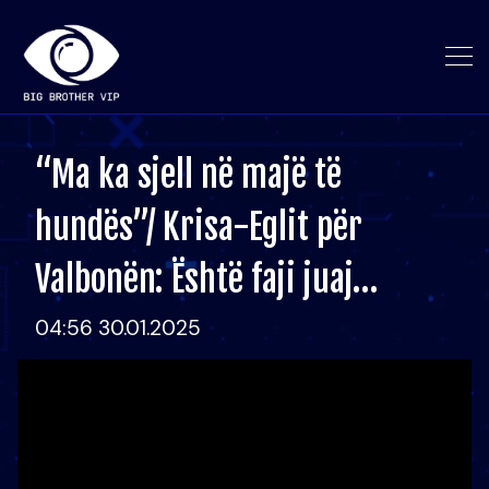
“Ma ka sjell në majë të
hundës”/ Krisa-Eglit për
Valbonën: Është faji juaj…
04:56 30.01.2025