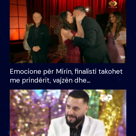
të fituar çmimin e madh
Emocione për Mirin, finalisti takohet
me prindërit, vajzën dhe
bashkëshorten: S’kemi ndonjë letër
divorci apo jo?