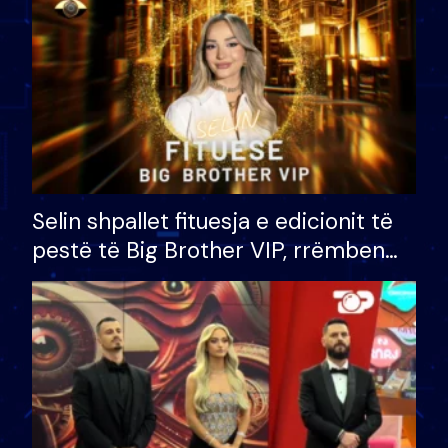
Selin shpallet fituesja e edicionit të
pestë të Big Brother VIP, rrëmben
çmimin e madh prej 100 mijë eurosh