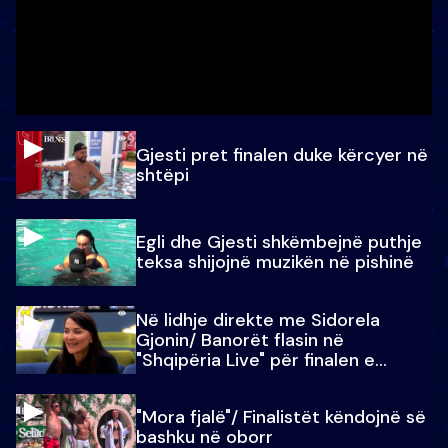
Gjesti pret finalen duke kërcyer në
shtëpi
Egli dhe Gjesti shkëmbejnë puthje
teksa shijojnë muzikën në pishinë
Në lidhje direkte me Sidorela
Gjonin/ Banorët flasin në
"Shqipëria Live" për finalen e
madhe
"Mora fjalë"/ Finalistët këndojnë së
bashku në oborr