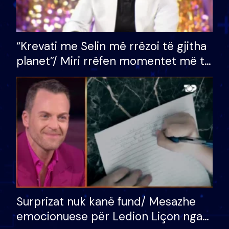
“Krevati me Selin më rrëzoi të gjitha
planet”/ Miri rrëfen momentet më të
bukura në shtëpinë e BB VIP: Do më
mungojë zilja e mëngjesit kur…
Surprizat nuk kanë fund/ Mesazhe
emocionuese për Ledion Liçon nga