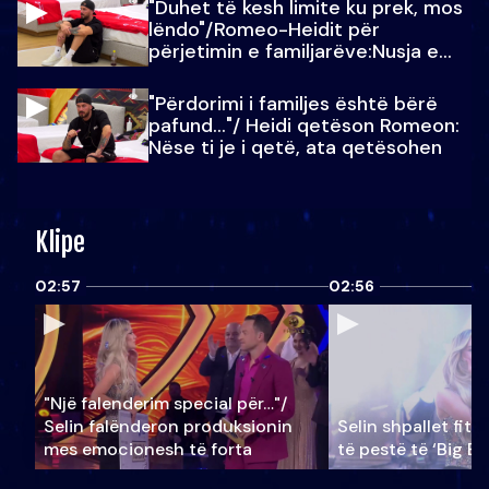
"Duhet të kesh limite ku prek, mos
lëndo"/Romeo-Heidit për
përjetimin e familjarëve:Nusja e
Julit…
"Përdorimi i familjes është bërë
pafund…"/ Heidi qetëson Romeon:
Nëse ti je i qetë, ata qetësohen
Klipe
02:57
02:56
"Një falenderim special për…"/
Selin falënderon produksionin
Selin shpallet fitu
mes emocionesh të forta
të pestë të ‘Big Br