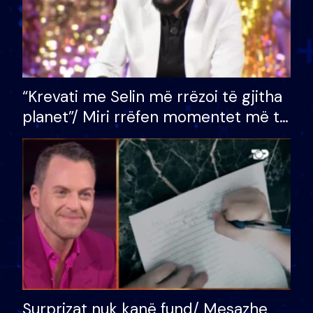
“Krevati me Selin më rrëzoi të gjitha
planet”/ Miri rrëfen momentet më të
bukura në shtëpinë e BB VIP: Do më
mungojë zilja e mëngjesit kur…
Surprizat nuk kanë fund/ Mesazhe