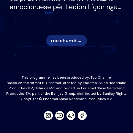
emocionuese për Ledion Liçon nga
nëna dhe fëmijët e tij, moderatori
nuk i mban dot lotët: Nuk meritoj…
më shumë →
This programme has been produced by:
Top Channel
Based on the format Big Brother, created by Endemol Shine Nederland
Producties B.V./John de Mol and owned by Endemol Shine Nederland
Producties BV., part of the Banijay Group, distributed by Banijay Rights.
Copyright © Endamol Shine Nederland Producties B.V.