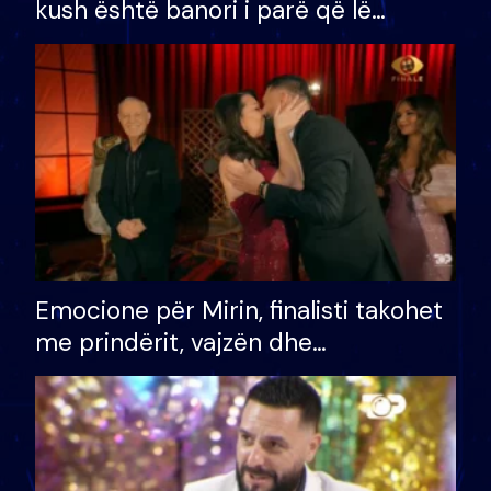
kush është banori i parë që lë
shtëpinë dhe humb mundësinë për
të fituar çmimin e madh
Emocione për Mirin, finalisti takohet
me prindërit, vajzën dhe
bashkëshorten: S’kemi ndonjë letër
divorci apo jo?