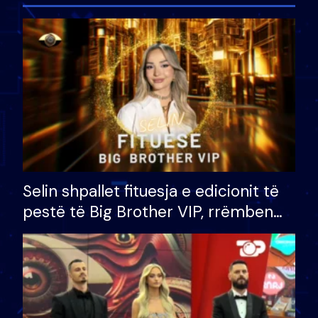
Selin shpallet fituesja e edicionit të
pestë të Big Brother VIP, rrëmben
çmimin e madh prej 100 mijë eurosh