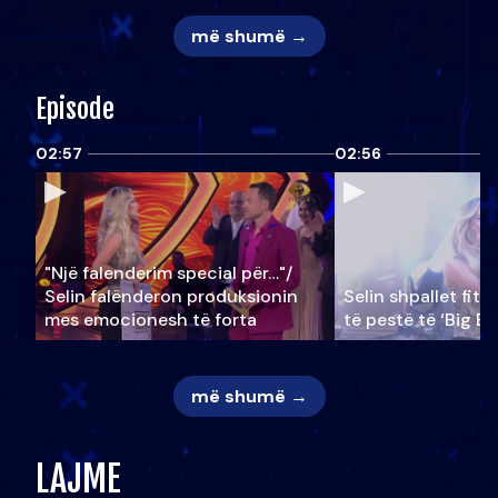
më shumë →
Episode
02:57
02:56
"Një falenderim special për…"/
Selin falënderon produksionin
Selin shpallet fitu
mes emocionesh të forta
të pestë të ‘Big Br
më shumë →
LAJME