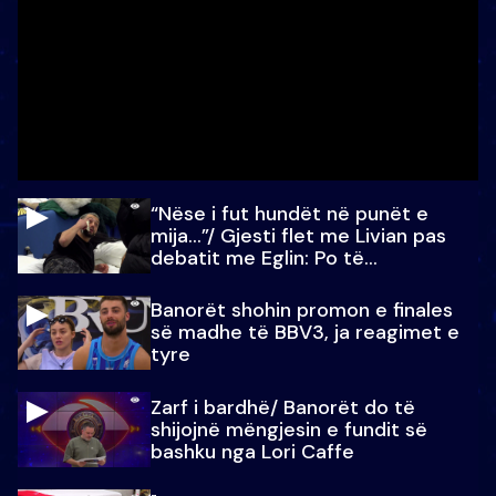
“Nëse i fut hundët në punët e
mija…”/ Gjesti flet me Livian pas
debatit me Eglin: Po të
paralajmëroj
Banorët shohin promon e finales
së madhe të BBV3, ja reagimet e
tyre
Zarf i bardhë/ Banorët do të
shijojnë mëngjesin e fundit së
bashku nga Lori Caffe