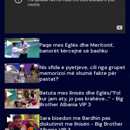
Paqe mes Eglës dhe Meritonit,
banorët kërcejnë së bashku
Nis sfida e pyetjeve, cili nga grupet
memorizoi më shumë fakte për
pastat?
Batuta mes Ilnisës dhe Eglës/“Fol
kur jam aty, jo pas krahëve…” - Big
Brother Albania VIP 3
Sara bisedon me Bardhin pas
diskutimit me Ilnisën - Big Brother
Albania VIP 3