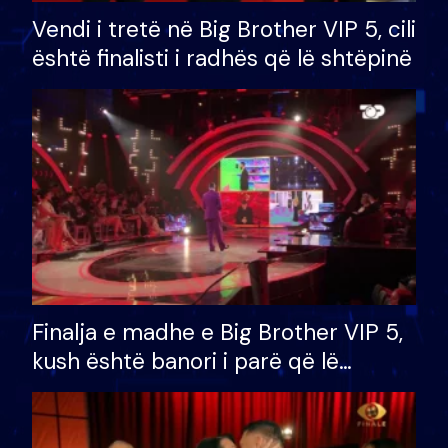
Vendi i tretë në Big Brother VIP 5, cili
është finalisti i radhës që lë shtëpinë
Finalja e madhe e Big Brother VIP 5,
kush është banori i parë që lë
shtëpinë dhe humb mundësinë për
të fituar çmimin e madh