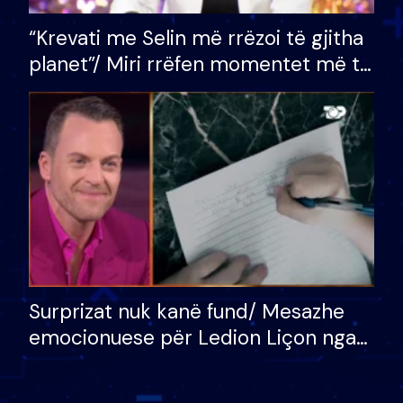
“Krevati me Selin më rrëzoi të gjitha
planet”/ Miri rrëfen momentet më të
bukura në shtëpinë e BB VIP: Do më
mungojë zilja e mëngjesit kur…
Surprizat nuk kanë fund/ Mesazhe
emocionuese për Ledion Liçon nga
nëna dhe fëmijët e tij, moderatori
nuk i mban dot lotët: Nuk meritoj…