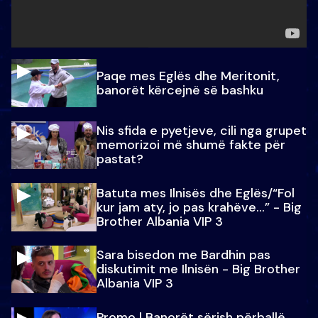
Paqe mes Eglës dhe Meritonit,
banorët kërcejnë së bashku
Nis sfida e pyetjeve, cili nga grupet
memorizoi më shumë fakte për
pastat?
Batuta mes Ilnisës dhe Eglës/“Fol
kur jam aty, jo pas krahëve…” - Big
Brother Albania VIP 3
Sara bisedon me Bardhin pas
diskutimit me Ilnisën - Big Brother
Albania VIP 3
Promo l Banorët sërish përballë