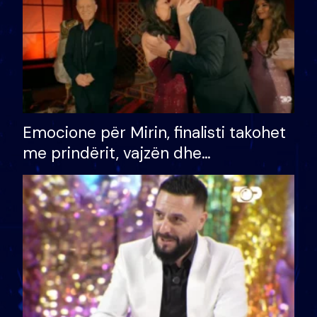
Emocione për Mirin, finalisti takohet
me prindërit, vajzën dhe
bashkëshorten: S’kemi ndonjë letër
divorci apo jo?