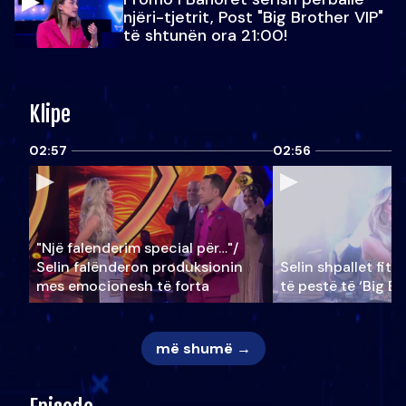
njëri-tjetrit, Post "Big Brother VIP"
të shtunën ora 21:00!
Klipe
02:57
02:56
"Një falenderim special për…"/
Selin falënderon produksionin
Selin shpallet fitu
mes emocionesh të forta
të pestë të ‘Big Br
më shumë →