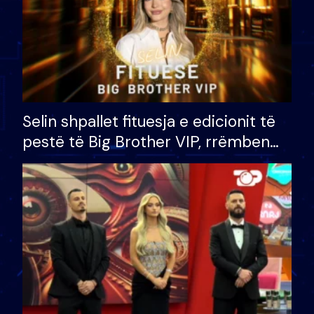
Selin shpallet fituesja e edicionit të
pestë të Big Brother VIP, rrëmben
çmimin e madh prej 100 mijë eurosh