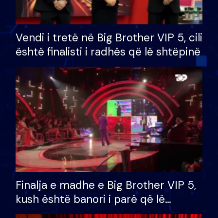
Vendi i tretë në Big Brother VIP 5, cili
është finalisti i radhës që lë shtëpinë
Finalja e madhe e Big Brother VIP 5,
kush është banori i parë që lë
shtëpinë dhe humb mundësinë për