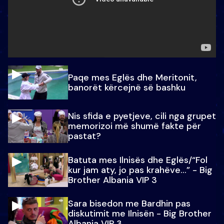
Paqe mes Eglës dhe Meritonit,
banorët kërcejnë së bashku
Nis sfida e pyetjeve, cili nga grupet
memorizoi më shumë fakte për
pastat?
Batuta mes Ilnisës dhe Eglës/“Fol
kur jam aty, jo pas krahëve…” - Big
Brother Albania VIP 3
Sara bisedon me Bardhin pas
diskutimit me Ilnisën - Big Brother
Albania VIP 3