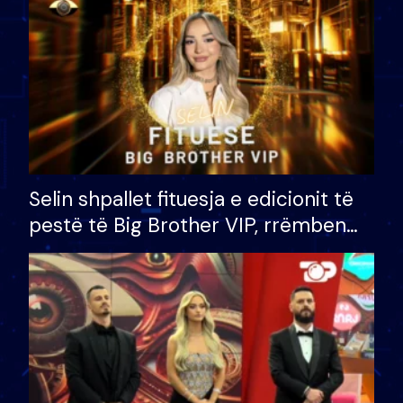
Selin shpallet fituesja e edicionit të
pestë të Big Brother VIP, rrëmben
çmimin e madh prej 100 mijë eurosh