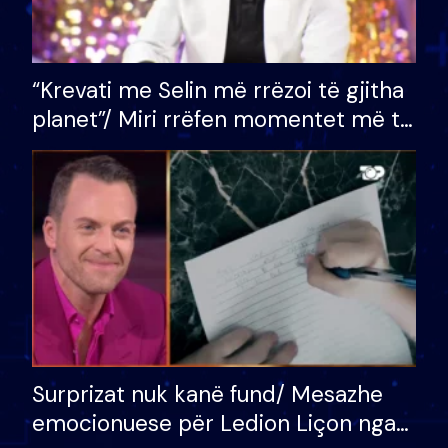
“Krevati me Selin më rrëzoi të gjitha
planet”/ Miri rrëfen momentet më të
bukura në shtëpinë e BB VIP: Do më
mungojë zilja e mëngjesit kur…
Surprizat nuk kanë fund/ Mesazhe
emocionuese për Ledion Liçon nga