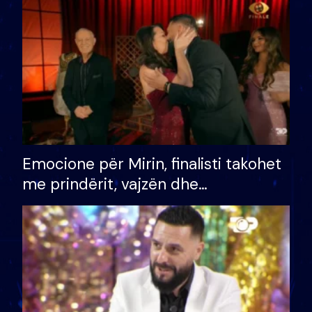
të fituar çmimin e madh
Emocione për Mirin, finalisti takohet
me prindërit, vajzën dhe
bashkëshorten: S’kemi ndonjë letër
divorci apo jo?