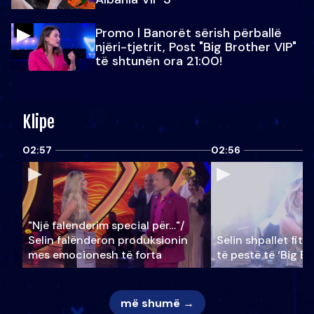
Promo l Banorët sërish përballë
njëri-tjetrit, Post "Big Brother VIP"
të shtunën ora 21:00!
Klipe
02:57
02:56
"Një falenderim special për…"/
Selin falënderon produksionin
Selin shpallet fitu
mes emocionesh të forta
të pestë të ‘Big Br
më shumë →