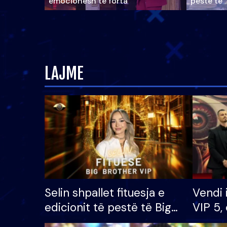
emocionesh të forta
pestë të 
LAJME
Selin shpallet fituesja e
Vendi 
edicionit të pestë të Big
VIP 5, 
Brother VIP, rrëmben
radhës