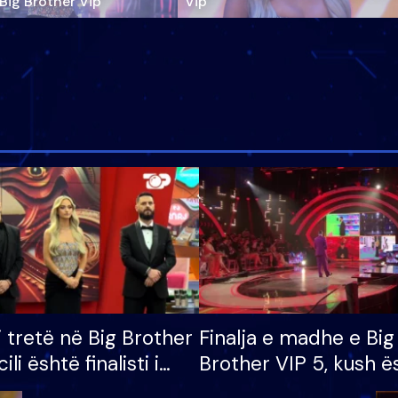
‘Big Brother Vip’
Vip"
i tretë në Big Brother
Finalja e madhe e Big
cili është finalisti i
Brother VIP 5, kush ë
 që lë shtëpinë
banori i parë që lë sh