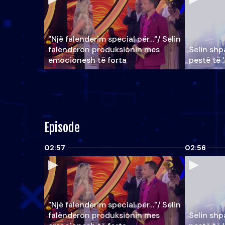
"Një falenderim special për…"/ Selin
falënderon produksionin mes
Selin shpa
emocionesh të forta
pestë të 
Episode
02:57
02:56
"Një falenderim special për…"/ Selin
falënderon produksionin mes
Selin shpa