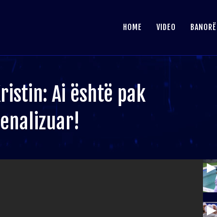
HOME
VIDEO
BANORË
istin: Ai është pak
penalizuar!