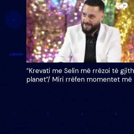
çmimin e madh prej 100
mijë eurosh
“Krevati me Selin më rrëzoi të gjit
planet”/ Miri rrëfen momentet më 
bukura në shtëpinë e BB VIP: Do 
mungojë zilja e mëngjesit kur…