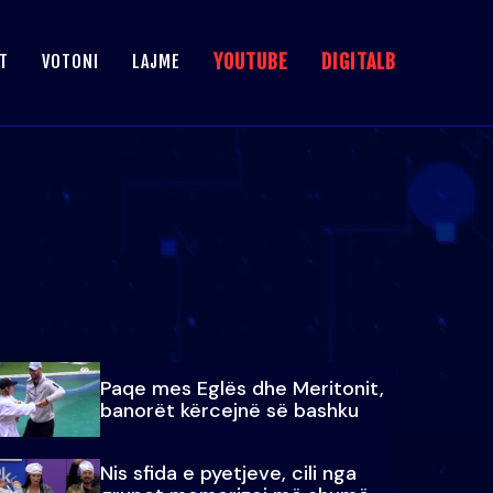
YOUTUBE
DIGITALB
T
VOTONI
LAJME
Paqe mes Eglës dhe Meritonit,
banorët kërcejnë së bashku
Nis sfida e pyetjeve, cili nga