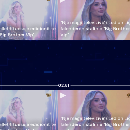
"Një magji televizive"/ Ledion Li
llet fituese e edicionit të
falenderon stafin e "Big Brother
‘Big Brother Vip’
Vip"
02:51
"Një magji televizive"/ Ledion Li
llet fituese e edicionit të
falenderon stafin e "Big Brother