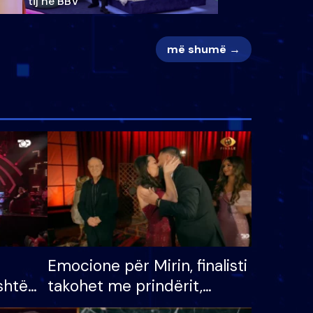
tij në BBV
më shumë →
Emocione për Mirin, finalisti
shtë
takohet me prindërit,
tëpinë
vajzën dhe bashkëshorten: