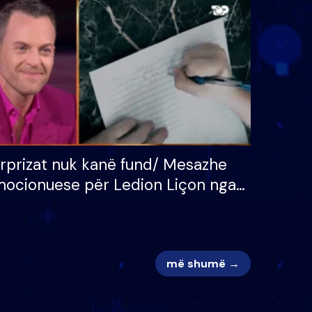
 për
S’kemi ndonjë letër divorci
adh
apo jo?
rprizat nuk kanë fund/ Mesazhe
ocionuese për Ledion Liçon nga
na dhe fëmijët e tij, moderatori
k i mban dot lotët: Nuk meritoj…
më shumë →