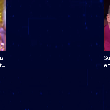
dhe humb mundësinë
të fituar çmimin e m
ha
Su
të
em
më
në
nu