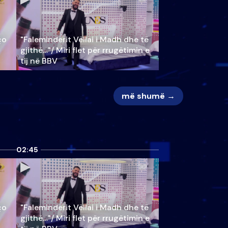
ço
"Faleminderit Vëllai i Madh dhe të
gjithë…"/ Miri flet për rrugëtimin e
tij në BBV
më shumë →
02:45
ço
"Faleminderit Vëllai i Madh dhe të
gjithë…"/ Miri flet për rrugëtimin e