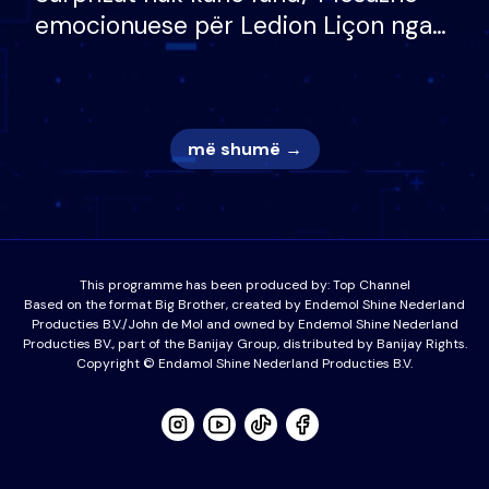
emocionuese për Ledion Liçon nga
nëna dhe fëmijët e tij, moderatori
nuk i mban dot lotët: Nuk meritoj…
më shumë →
This programme has been produced by:
Top Channel
Based on the format Big Brother, created by Endemol Shine Nederland
Producties B.V./John de Mol and owned by Endemol Shine Nederland
Producties BV., part of the Banijay Group, distributed by Banijay Rights.
Copyright © Endamol Shine Nederland Producties B.V.