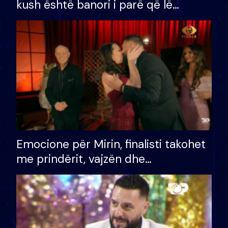
kush është banori i parë që lë
shtëpinë dhe humb mundësinë për
të fituar çmimin e madh
Emocione për Mirin, finalisti takohet
me prindërit, vajzën dhe
bashkëshorten: S’kemi ndonjë letër
divorci apo jo?