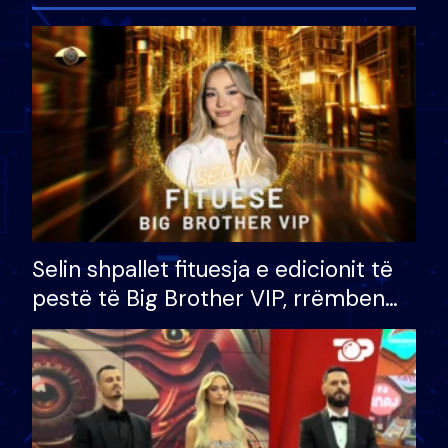
Selin shpallet fituesja e edicionit të
pestë të Big Brother VIP, rrëmben
çmimin e madh prej 100 mijë eurosh