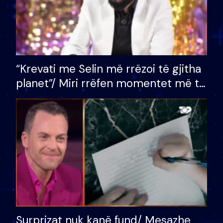
“Krevati me Selin më rrëzoi të gjitha
planet”/ Miri rrëfen momentet më të
bukura në shtëpinë e BB VIP: Do më
mungojë zilja e mëngjesit kur…
Surprizat nuk kanë fund/ Mesazhe