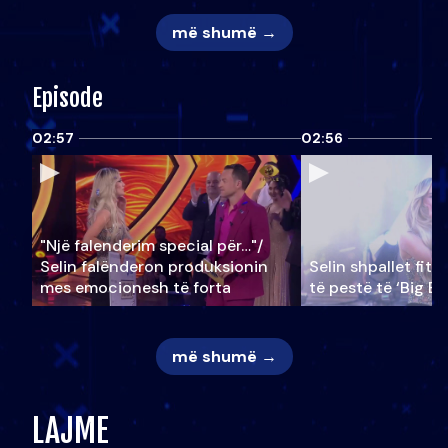
më shumë →
Episode
02:57
02:56
"Një falenderim special për…"/
Selin falënderon produksionin
Selin shpallet fitu
mes emocionesh të forta
të pestë të ‘Big Br
më shumë →
LAJME