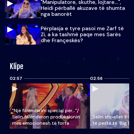
"Manipulatore, skuthe, lojtare...",
Heidi përballë akuzave të shumta
nga banorët
Përplasja e tyre pasoi me Zarf të
Zi, a ka tashmë paqe mes Sarës
dhe Françeskës?
Klipe
02:57
02:56
"Një falenderim special për…"/
Selin falënderon produksionin
Selin shpallet fitu
mes emocionesh të forta
të pestë të ‘Big Br