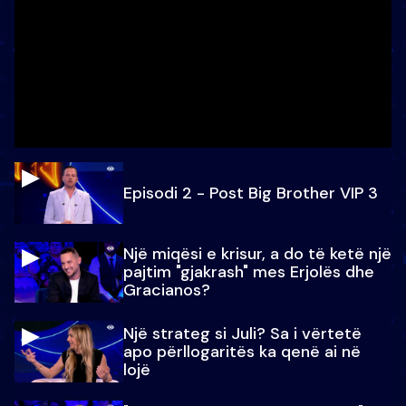
Episodi 2 - Post Big Brother VIP 3
Një miqësi e krisur, a do të ketë një
pajtim "gjakrash" mes Erjolës dhe
Gracianos?
Një strateg si Juli? Sa i vërtetë
apo përllogaritës ka qenë ai në
lojë