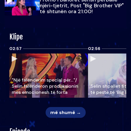
njëri-tjetrit, Post "Big Brother VIP"
të shtunën ora 21:00!
Klipe
02:57
02:56
"Një falenderim special për…"/
Selin falënderon produksionin
Selin shpallet fitu
mes emocionesh të forta
të pestë të ‘Big Br
më shumë →