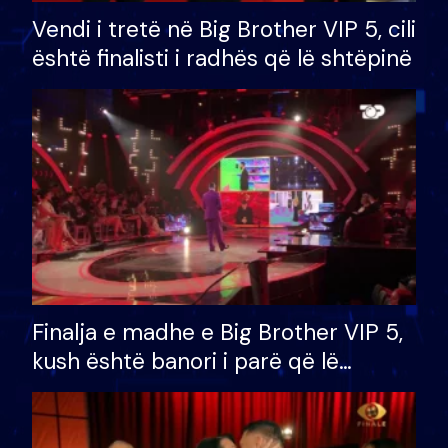
Vendi i tretë në Big Brother VIP 5, cili
është finalisti i radhës që lë shtëpinë
Finalja e madhe e Big Brother VIP 5,
kush është banori i parë që lë
shtëpinë dhe humb mundësinë për
të fituar çmimin e madh