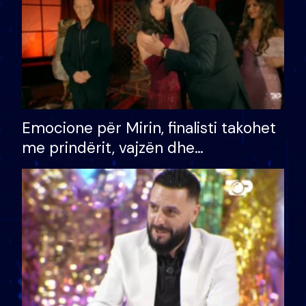
Emocione për Mirin, finalisti takohet
me prindërit, vajzën dhe
bashkëshorten: S’kemi ndonjë letër
divorci apo jo?