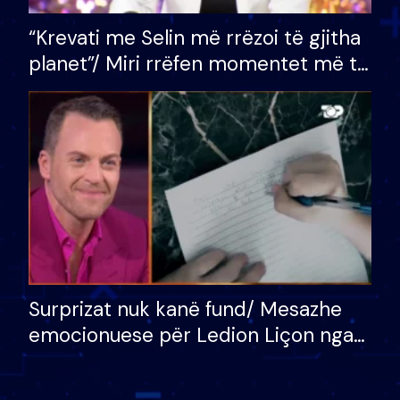
“Krevati me Selin më rrëzoi të gjitha
planet”/ Miri rrëfen momentet më të
bukura në shtëpinë e BB VIP: Do më
mungojë zilja e mëngjesit kur…
Surprizat nuk kanë fund/ Mesazhe
emocionuese për Ledion Liçon nga
nëna dhe fëmijët e tij, moderatori
nuk i mban dot lotët: Nuk meritoj…