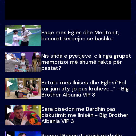
Paqe mes Eglës dhe Meritonit,
banorët kërcejnë së bashku
Nis sfida e pyetjeve, cili nga grupet
memorizoi më shumë fakte për
pastat?
Batuta mes Ilnisës dhe Eglës/“Fol
kur jam aty, jo pas krahëve…” - Big
Brother Albania VIP 3
Sara bisedon me Bardhin pas
diskutimit me Ilnisën - Big Brother
Albania VIP 3
Promo l Banorët sërish përballë