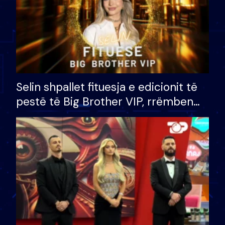
Selin shpallet fituesja e edicionit të
pestë të Big Brother VIP, rrëmben
çmimin e madh prej 100 mijë eurosh