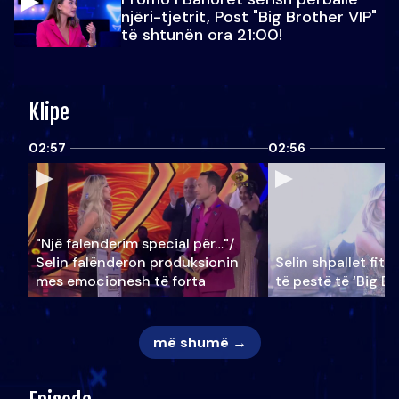
njëri-tjetrit, Post "Big Brother VIP"
të shtunën ora 21:00!
Klipe
02:57
02:56
"Një falenderim special për…"/
Selin falënderon produksionin
Selin shpallet fitu
mes emocionesh të forta
të pestë të ‘Big Br
më shumë →