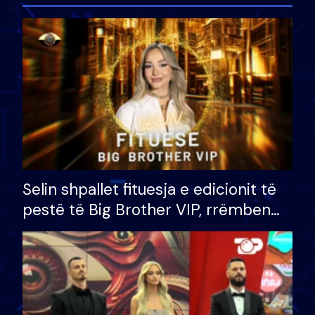
Selin shpallet fituesja e edicionit të
pestë të Big Brother VIP, rrëmben
çmimin e madh prej 100 mijë eurosh