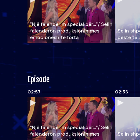
"Një falenderim special për…"/ Selin
falënderon produksionin mes
Selin shpa
emocionesh të forta
pestë të 
Episode
02:57
02:56
"Një falenderim special për…"/ Selin
falënderon produksionin mes
Selin shpa