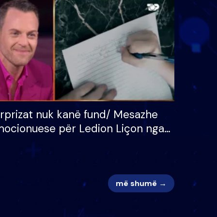
 për
S’kemi ndonjë letër divorci
adh
apo jo?
rprizat nuk kanë fund/ Mesazhe
ocionuese për Ledion Liçon nga
na dhe fëmijët e tij, moderatori
k i mban dot lotët: Nuk meritoj…
më shumë →