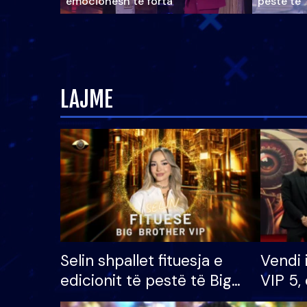
emocionesh të forta
pestë të 
LAJME
Selin shpallet fituesja e
Vendi 
edicionit të pestë të Big
VIP 5, 
Brother VIP, rrëmben
radhës