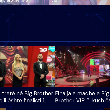
‘Big Brother Vip’
Vip"
i tretë në Big Brother
Finalja e madhe e Big
cili është finalisti i
Brother VIP 5, kush ë
 që lë shtëpinë
banori i parë që lë sh