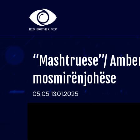
“Mashtruese”/ Amber
mosmirënjohëse
05:05 13.01.2025