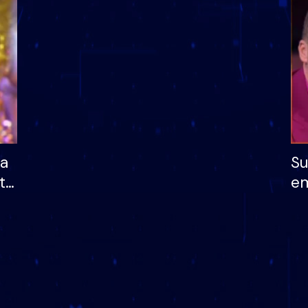
dhe humb mundësinë
të fituar çmimin e m
ha
Su
të
em
më
në
nu