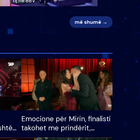
tij në BBV
më shumë →
Emocione për Mirin, finalisti
shtë
takohet me prindërit,
tëpinë
vajzën dhe bashkëshorten: