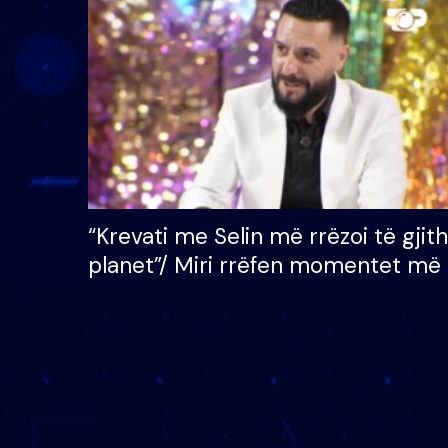
çmimin e madh prej 100
mijë eurosh
“Krevati me Selin më rrëzoi të gjit
planet”/ Miri rrëfen momentet më 
bukura në shtëpinë e BB VIP: Do 
mungojë zilja e mëngjesit kur…