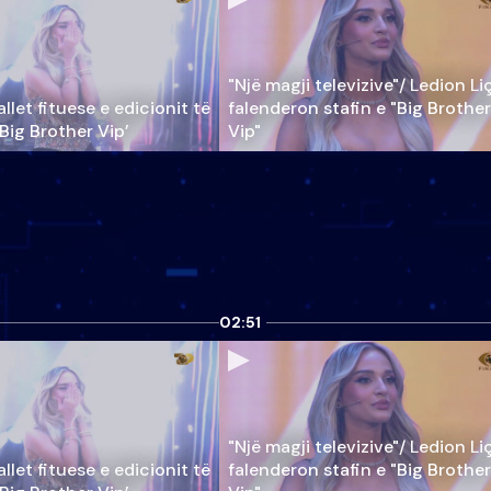
"Një magji televizive"/ Ledion Li
llet fituese e edicionit të
falenderon stafin e "Big Brother
‘Big Brother Vip’
Vip"
02:51
"Një magji televizive"/ Ledion Li
llet fituese e edicionit të
falenderon stafin e "Big Brother