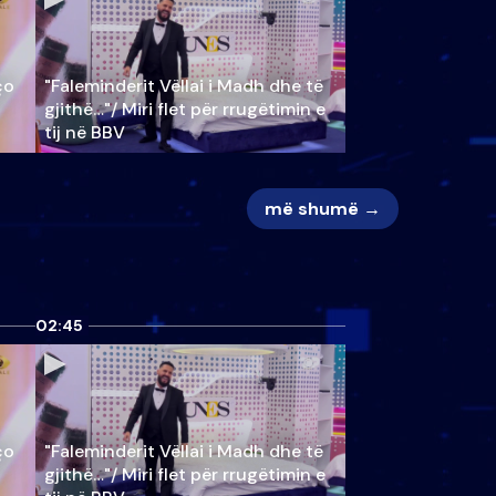
ço
"Faleminderit Vëllai i Madh dhe të
gjithë…"/ Miri flet për rrugëtimin e
tij në BBV
më shumë →
02:45
ço
"Faleminderit Vëllai i Madh dhe të
gjithë…"/ Miri flet për rrugëtimin e