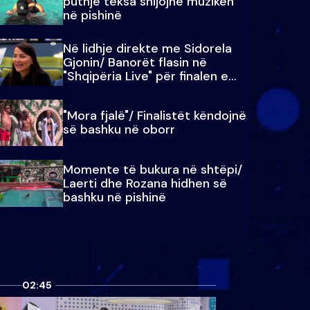
puthje teksa shijojnë muzikën
në pishinë
Në lidhje direkte me Sidorela
Gjonin/ Banorët flasin në
"Shqipëria Live" për finalen e
madhe
"Mora fjalë"/ Finalistët këndojnë
së bashku në oborr
Momente të bukura në shtëpi/
Laerti dhe Rozana hidhen së
bashku në pishinë
02:45