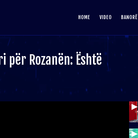
HOME
VIDEO
BANORË
i për Rozanën: Është