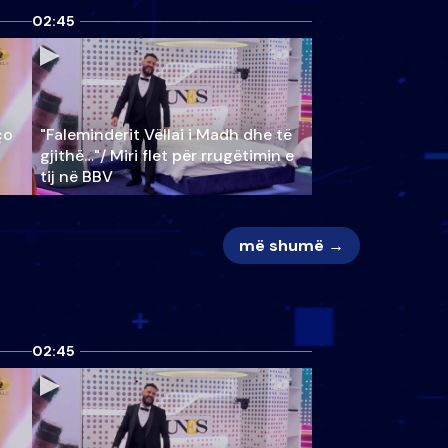
02:45
ço
"Faleminderit Vëllai i Madh dhe të
gjithë…"/ Miri flet për rrugëtimin e
tij në BBV
më shumë →
02:45