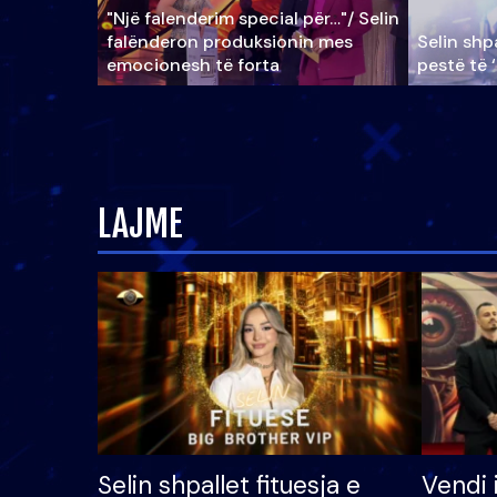
"Një falenderim special për…"/ Selin
falënderon produksionin mes
Selin shpa
emocionesh të forta
pestë të 
LAJME
Selin shpallet fituesja e
Vendi 