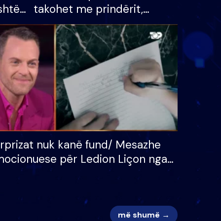
shtë
takohet me prindërit,
tëpinë
vajzën dhe bashkëshorten:
 për
S’kemi ndonjë letër divorci
adh
apo jo?
rprizat nuk kanë fund/ Mesazhe
ocionuese për Ledion Liçon nga
na dhe fëmijët e tij, moderatori
k i mban dot lotët: Nuk meritoj…
më shumë →