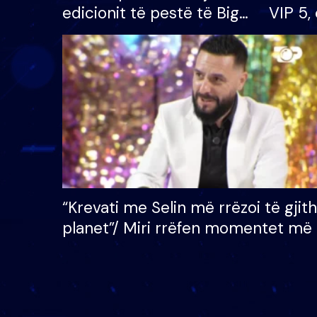
edicionit të pestë të Big
VIP 5, 
Brother VIP, rrëmben
radhës
çmimin e madh prej 100
mijë eurosh
“Krevati me Selin më rrëzoi të gjit
planet”/ Miri rrëfen momentet më 
bukura në shtëpinë e BB VIP: Do 
mungojë zilja e mëngjesit kur…