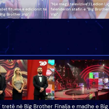
"Një magji televizive"/ Ledion Li
llet fituese e edicionit të
falenderon stafin e "Big Brother
‘Big Brother Vip’
Vip"
i tretë në Big Brother
Finalja e madhe e Big