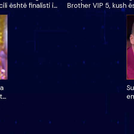
cili është finalisti i
Brother VIP 5, kush ë
 që lë shtëpinë
banori i parë që lë sh
dhe humb mundësinë
të fituar çmimin e m
ha
Su
të
em
më
në
nu