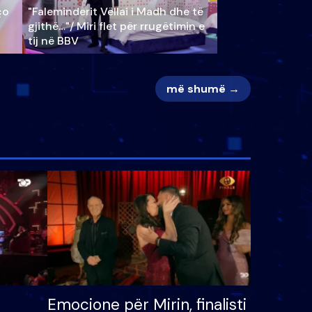
ço
"Faleminderit Vëllai i Madh dhe të
gjithë…"/ Miri flet për rrugëtimin e
tij në BBV
më shumë →
Emocione për Mirin, finalisti