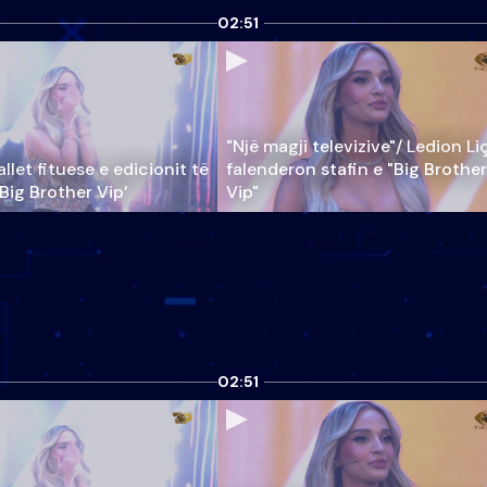
02:51
"Një magji televizive"/ Ledion Li
llet fituese e edicionit të
falenderon stafin e "Big Brother
‘Big Brother Vip’
Vip"
02:51