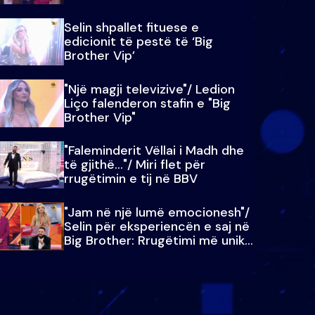
Selin shpallet fituese e
edicionit të pestë të ‘Big
Brother Vip’
"Një magji televizive"/ Ledion
Liço falenderon stafin e "Big
Brother Vip"
"Faleminderit Vëllai i Madh dhe
të gjithë…"/ Miri flet për
rrugëtimin e tij në BBV
"Jam në një lumë emocionesh"/
Selin për eksperiencën e saj në
Big Brother: Rrugëtimi më unik…