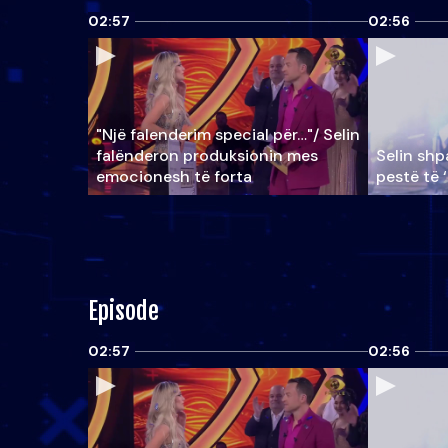
02:57
02:56
"Një falenderim special për…"/ Selin
falënderon produksionin mes
Selin shpa
emocionesh të forta
pestë të 
Episode
02:57
02:56