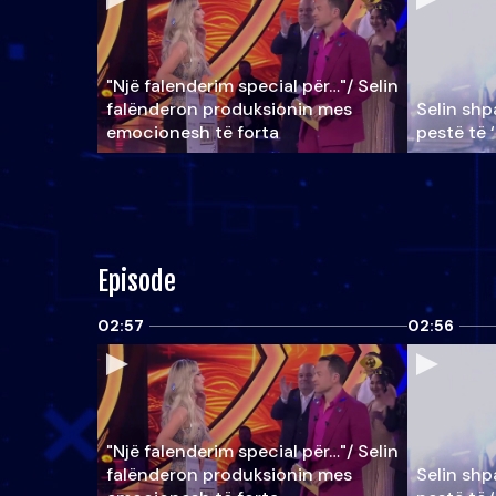
"Një falenderim special për…"/ Selin
falënderon produksionin mes
Selin shpa
emocionesh të forta
pestë të 
Episode
02:57
02:56
"Një falenderim special për…"/ Selin
falënderon produksionin mes
Selin shpa