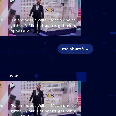
ço
"Faleminderit Vëllai i Madh dhe të
gjithë…"/ Miri flet për rrugëtimin e
tij në BBV
më shumë →
02:45
ço
"Faleminderit Vëllai i Madh dhe të
gjithë…"/ Miri flet për rrugëtimin e