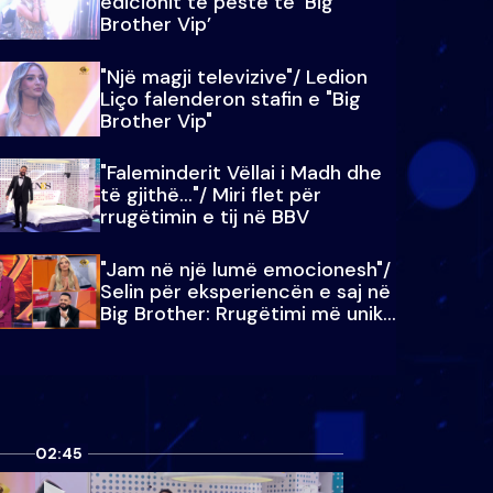
edicionit të pestë të ‘Big
Brother Vip’
"Një magji televizive"/ Ledion
Liço falenderon stafin e "Big
Brother Vip"
"Faleminderit Vëllai i Madh dhe
të gjithë…"/ Miri flet për
rrugëtimin e tij në BBV
"Jam në një lumë emocionesh"/
Selin për eksperiencën e saj në
Big Brother: Rrugëtimi më unik…
02:45