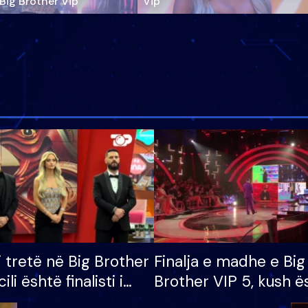
‘Big Brother Vip’
Vip"
i tretë në Big Brother
Finalja e madhe e Big
cili është finalisti i
Brother VIP 5, kush ë
 që lë shtëpinë
banori i parë që lë sh