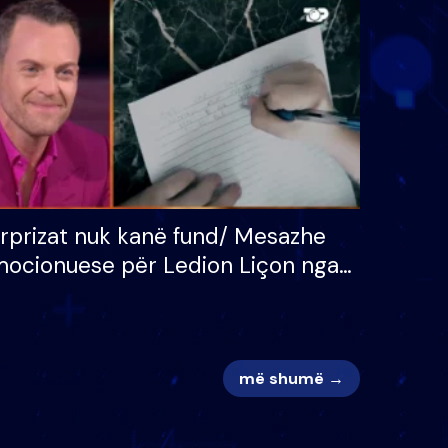
 për
S’kemi ndonjë letër divorci
adh
apo jo?
rprizat nuk kanë fund/ Mesazhe
ocionuese për Ledion Liçon nga
na dhe fëmijët e tij, moderatori
k i mban dot lotët: Nuk meritoj…
më shumë →