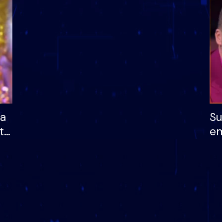
dhe humb mundësinë
të fituar çmimin e m
ha
Su
të
em
më
në
nu