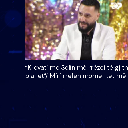
çmimin e madh prej 100
mijë eurosh
“Krevati me Selin më rrëzoi të gjit
planet”/ Miri rrëfen momentet më 
bukura në shtëpinë e BB VIP: Do 
mungojë zilja e mëngjesit kur…