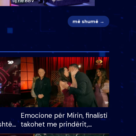
tij në BBV
më shumë →
Emocione për Mirin, finalisti
shtë
takohet me prindërit,
tëpinë
vajzën dhe bashkëshorten: