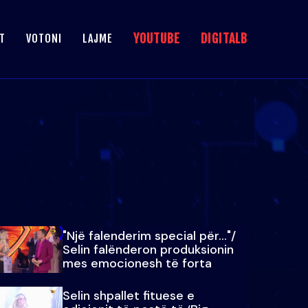
YOUTUBE
DIGITALB
T
VOTONI
LAJME
"Një falenderim special për…"/
Selin falënderon produksionin
mes emocionesh të forta
Selin shpallet fituese e