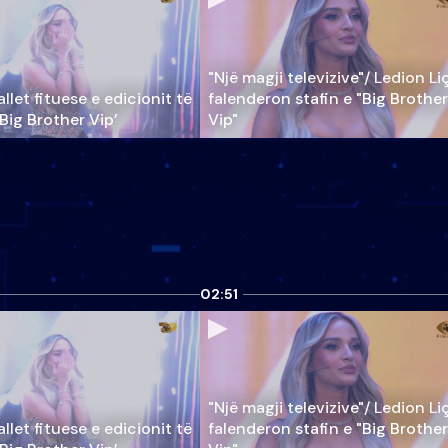
"Një magji televizive"/ Ledion Li
llet fituese e edicionit të
falenderon stafin e "Big Brother
‘Big Brother Vip’
Vip"
02:51
"Një magji televizive"/ Ledion Li
llet fituese e edicionit të
falenderon stafin e "Big Brother