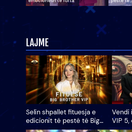
emocionesh të forta
pestë të 
LAJME
Selin shpallet fituesja e
Vendi 
edicionit të pestë të Big
VIP 5, 
Brother VIP, rrëmben
radhës