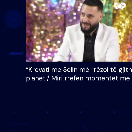
çmimin e madh prej 100
mijë eurosh
“Krevati me Selin më rrëzoi të gjit
planet”/ Miri rrëfen momentet më 
bukura në shtëpinë e BB VIP: Do 
mungojë zilja e mëngjesit kur…