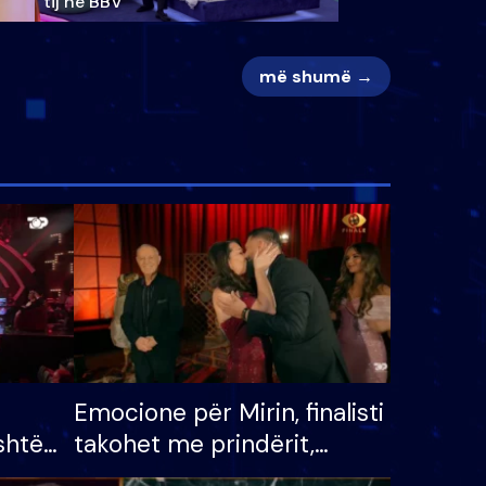
tij në BBV
më shumë →
Emocione për Mirin, finalisti
shtë
takohet me prindërit,
tëpinë
vajzën dhe bashkëshorten: