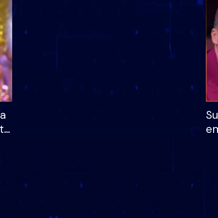
dhe humb mundësinë
të fituar çmimin e m
ha
Su
të
em
më
në
nu