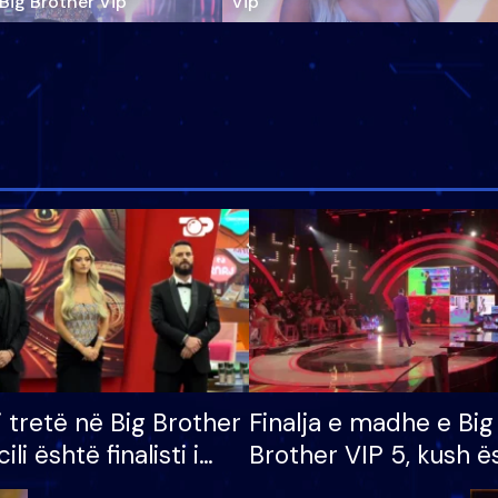
‘Big Brother Vip’
Vip"
i tretë në Big Brother
Finalja e madhe e Big
cili është finalisti i
Brother VIP 5, kush ë
 që lë shtëpinë
banori i parë që lë sh