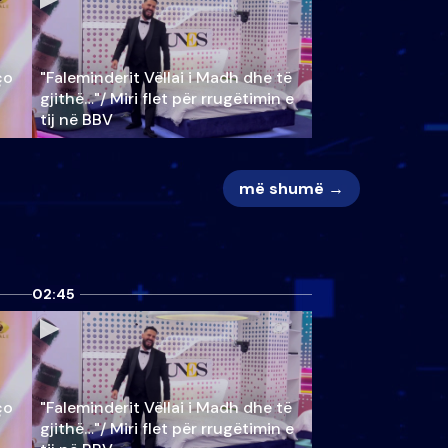
ço
"Faleminderit Vëllai i Madh dhe të
gjithë…"/ Miri flet për rrugëtimin e
tij në BBV
më shumë →
02:45
ço
"Faleminderit Vëllai i Madh dhe të
gjithë…"/ Miri flet për rrugëtimin e