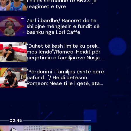
finales së madhe të BBV3, ja
reagimet e tyre
Zarf i bardhë/ Banorët do të
shijojnë mëngjesin e fundit së
bashku nga Lori Caffe
"Duhet të kesh limite ku prek,
mos lëndo"/Romeo-Heidit për
përjetimin e familjarëve:Nusja e
Julit…
"Përdorimi i familjes është bërë
pafund…"/ Heidi qetëson
Romeon: Nëse ti je i qetë, ata
qetësohen
02:45