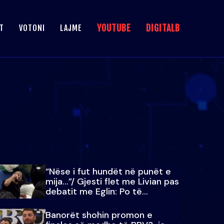
YOUTUBE
DIGITALB
T
VOTONI
LAJME
“Nëse i fut hundët në punët e
mija…”/ Gjesti flet me Livian pas
debatit me Eglin: Po të
paralajmëroj
Banorët shohin promon e