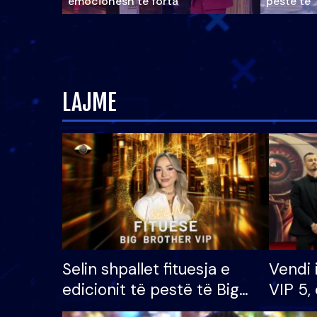
emocionesh të forta
pestë të 
LAJME
Selin shpallet fituesja e
Vendi 
edicionit të pestë të Big
VIP 5, 
Brother VIP, rrëmben
radhës