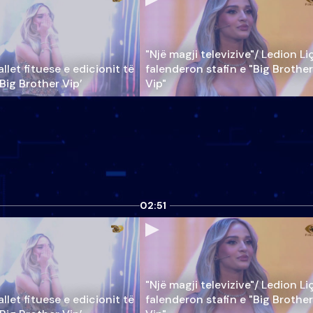
"Një magji televizive"/ Ledion Li
llet fituese e edicionit të
falenderon stafin e "Big Brother
‘Big Brother Vip’
Vip"
02:51
"Një magji televizive"/ Ledion Li
llet fituese e edicionit të
falenderon stafin e "Big Brother