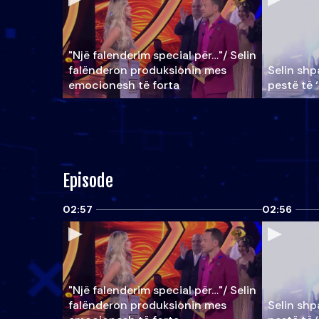
"Një falenderim special për…"/ Selin
falënderon produksionin mes
Selin shpa
emocionesh të forta
pestë të 
Episode
02:57
02:56
"Një falenderim special për…"/ Selin
falënderon produksionin mes
Selin shpa