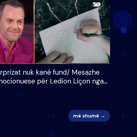
 për
S’kemi ndonjë letër divorci
adh
apo jo?
rprizat nuk kanë fund/ Mesazhe
ocionuese për Ledion Liçon nga
na dhe fëmijët e tij, moderatori
k i mban dot lotët: Nuk meritoj…
më shumë →