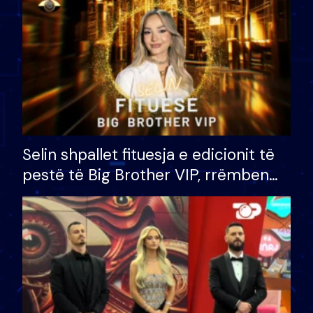
Selin shpallet fituesja e edicionit të
pestë të Big Brother VIP, rrëmben
çmimin e madh prej 100 mijë eurosh