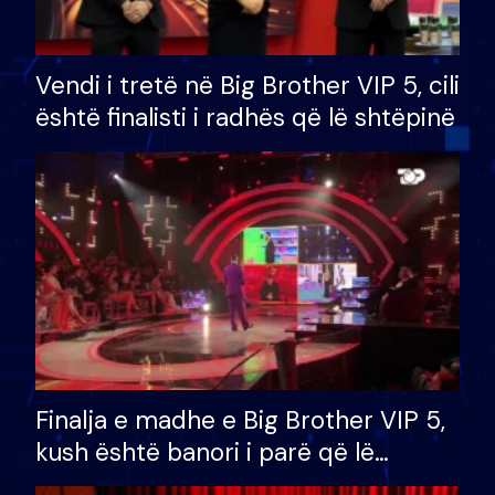
Vendi i tretë në Big Brother VIP 5, cili
është finalisti i radhës që lë shtëpinë
Finalja e madhe e Big Brother VIP 5,
kush është banori i parë që lë
shtëpinë dhe humb mundësinë për