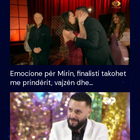
të fituar çmimin e madh
Emocione për Mirin, finalisti takohet
me prindërit, vajzën dhe
bashkëshorten: S’kemi ndonjë letër
divorci apo jo?