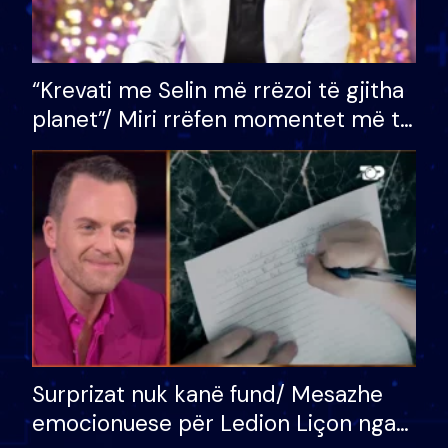
“Krevati me Selin më rrëzoi të gjitha
planet”/ Miri rrëfen momentet më të
bukura në shtëpinë e BB VIP: Do më
mungojë zilja e mëngjesit kur…
Surprizat nuk kanë fund/ Mesazhe
emocionuese për Ledion Liçon nga