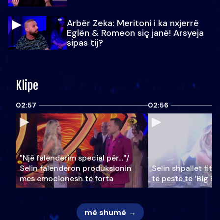
Arbër Zeka: Meritoni i ka nxjerrë
Eglën & Romeon siç janë! Arsyeja
sipas tij?
Klipe
02:57
02:56
"Një falenderim special për…"/
Selin falënderon produksionin
Selin shpallet fitu
mes emocionesh të forta
të pestë të ‘Big Br
më shumë →