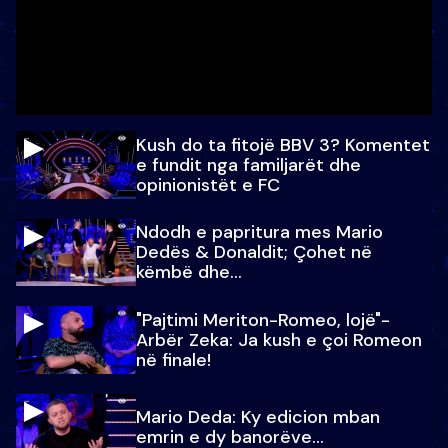
Kush do ta fitojë BBV 3? Komentet
e fundit nga familjarët dhe
opinionistët e FC
Ndodh e papritura mes Mario
Dedës & Donaldit; Çohet në
këmbë dhe...
"Pajtimi Meriton-Romeo, lojë"-
Arbër Zeka: Ja kush e çoi Romeon
në finale!
Mario Deda: Ky edicion mban
emrin e dy banorëve...