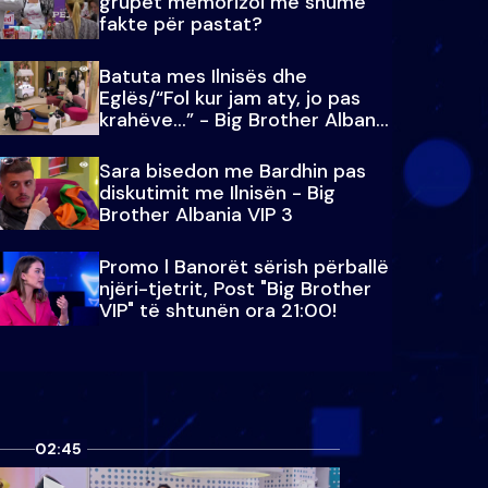
grupet memorizoi më shumë
fakte për pastat?
Batuta mes Ilnisës dhe
Eglës/“Fol kur jam aty, jo pas
krahëve…” - Big Brother Albania
VIP 3
Sara bisedon me Bardhin pas
diskutimit me Ilnisën - Big
Brother Albania VIP 3
Promo l Banorët sërish përballë
njëri-tjetrit, Post "Big Brother
VIP" të shtunën ora 21:00!
02:45