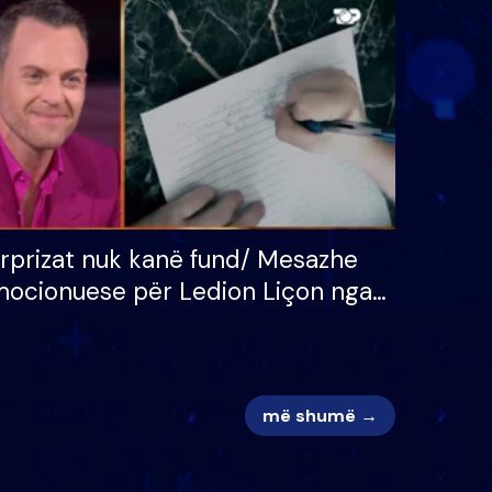
 për
S’kemi ndonjë letër divorci
adh
apo jo?
rprizat nuk kanë fund/ Mesazhe
ocionuese për Ledion Liçon nga
na dhe fëmijët e tij, moderatori
k i mban dot lotët: Nuk meritoj…
më shumë →