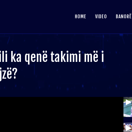
HOME
VIDEO
BANORË
li ka qenë takimi më i
jzë?