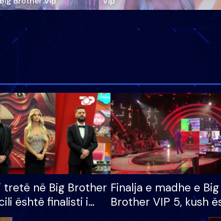
‘Big Brother Vip’
Vip"
i tretë në Big Brother
Finalja e madhe e Big
cili është finalisti i
Brother VIP 5, kush ë
 që lë shtëpinë
banori i parë që lë sh