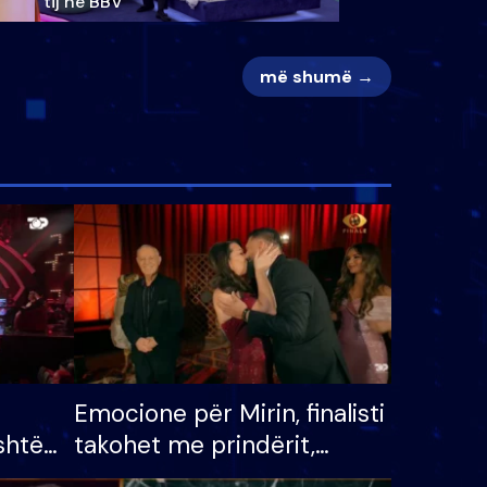
tij në BBV
më shumë →
Emocione për Mirin, finalisti
shtë
takohet me prindërit,
tëpinë
vajzën dhe bashkëshorten: