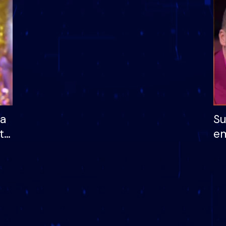
dhe humb mundësinë
të fituar çmimin e m
ha
Su
të
em
më
në
nu