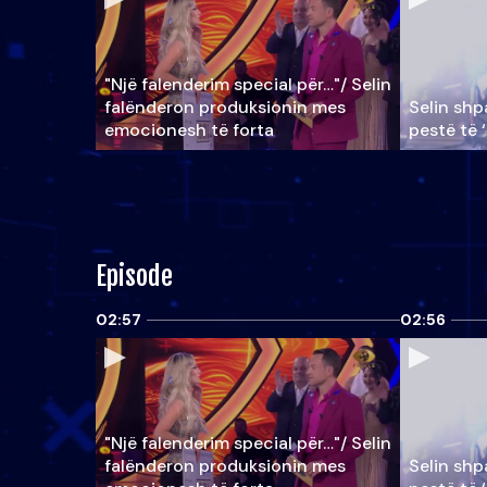
"Një falenderim special për…"/ Selin
falënderon produksionin mes
Selin shpa
emocionesh të forta
pestë të 
Episode
02:57
02:56
"Një falenderim special për…"/ Selin
falënderon produksionin mes
Selin shpa