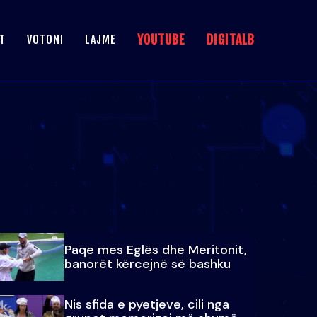
YOUTUBE
DIGITALB
T
VOTONI
LAJME
Paqe mes Eglës dhe Meritonit,
banorët kërcejnë së bashku
Nis sfida e pyetjeve, cili nga