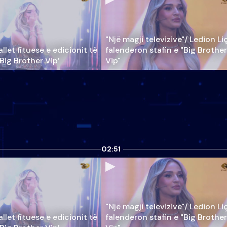
"Një magji televizive"/ Ledion Li
llet fituese e edicionit të
falenderon stafin e "Big Brother
‘Big Brother Vip’
Vip"
02:51
"Një magji televizive"/ Ledion Li
llet fituese e edicionit të
falenderon stafin e "Big Brother