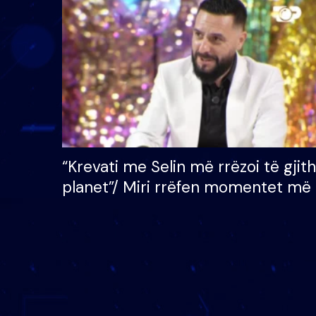
çmimin e madh prej 100
mijë eurosh
“Krevati me Selin më rrëzoi të gjit
planet”/ Miri rrëfen momentet më 
bukura në shtëpinë e BB VIP: Do 
mungojë zilja e mëngjesit kur…