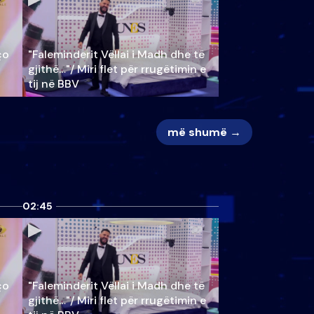
ço
"Faleminderit Vëllai i Madh dhe të
gjithë…"/ Miri flet për rrugëtimin e
tij në BBV
më shumë →
02:45
ço
"Faleminderit Vëllai i Madh dhe të
gjithë…"/ Miri flet për rrugëtimin e