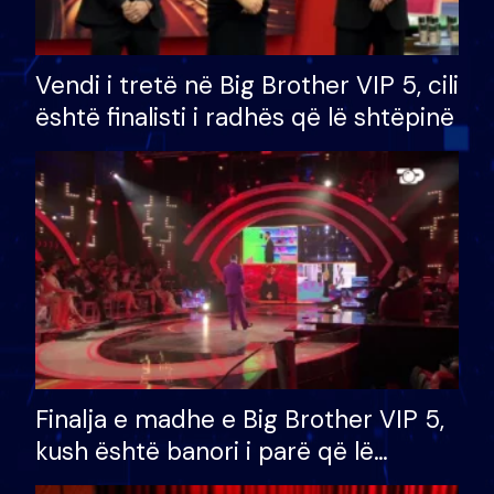
Vendi i tretë në Big Brother VIP 5, cili
është finalisti i radhës që lë shtëpinë
Finalja e madhe e Big Brother VIP 5,
kush është banori i parë që lë
shtëpinë dhe humb mundësinë për