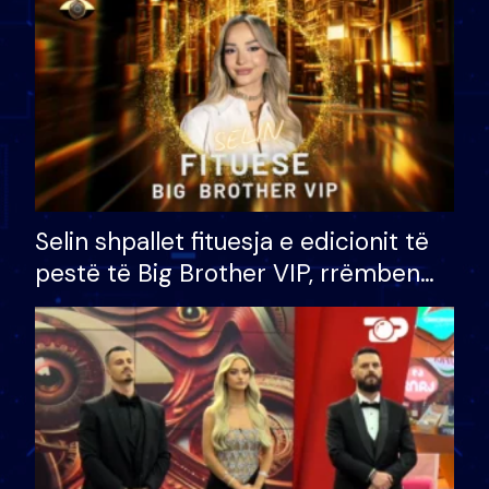
Selin shpallet fituesja e edicionit të
pestë të Big Brother VIP, rrëmben
çmimin e madh prej 100 mijë eurosh