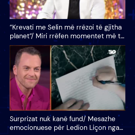
“Krevati me Selin më rrëzoi të gjitha
planet”/ Miri rrëfen momentet më të
bukura në shtëpinë e BB VIP: Do më
mungojë zilja e mëngjesit kur…
Surprizat nuk kanë fund/ Mesazhe
emocionuese për Ledion Liçon nga