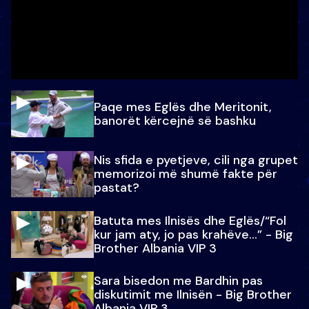
Paqe mes Eglës dhe Meritonit,
banorët kërcejnë së bashku
Nis sfida e pyetjeve, cili nga grupet
memorizoi më shumë fakte për
pastat?
Batuta mes Ilnisës dhe Eglës/“Fol
kur jam aty, jo pas krahëve…” - Big
Brother Albania VIP 3
Sara bisedon me Bardhin pas
diskutimit me Ilnisën - Big Brother
Albania VIP 3