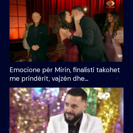
të fituar çmimin e madh
Emocione për Mirin, finalisti takohet
me prindërit, vajzën dhe
bashkëshorten: S’kemi ndonjë letër
divorci apo jo?