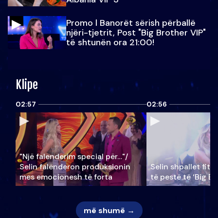
Promo l Banorët sërish përballë
njëri-tjetrit, Post "Big Brother VIP"
të shtunën ora 21:00!
Klipe
02:57
02:56
"Një falenderim special për…"/
Selin falënderon produksionin
Selin shpallet fitu
mes emocionesh të forta
të pestë të ‘Big Br
më shumë →