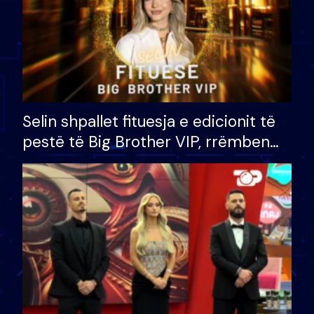
Selin shpallet fituesja e edicionit të
pestë të Big Brother VIP, rrëmben
çmimin e madh prej 100 mijë eurosh