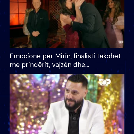
Emocione për Mirin, finalisti takohet
me prindërit, vajzën dhe
bashkëshorten: S’kemi ndonjë letër
divorci apo jo?