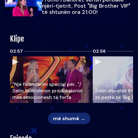
njëri-tjetrit, Post "Big Brother VIP"
të shtunën ora 21:00!
Klipe
02:57
02:56
"Një falenderim special për…"/
Selin falënderon produksionin
Selin shpallet fitu
mes emocionesh të forta
të pestë të ‘Big Br
më shumë →