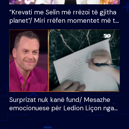
“Krevati me Selin më rrëzoi të gjitha
planet”/ Miri rrëfen momentet më të
bukura në shtëpinë e BB VIP: Do më
mungojë zilja e mëngjesit kur…
Surprizat nuk kanë fund/ Mesazhe
emocionuese për Ledion Liçon nga
nëna dhe fëmijët e tij, moderatori
nuk i mban dot lotët: Nuk meritoj…