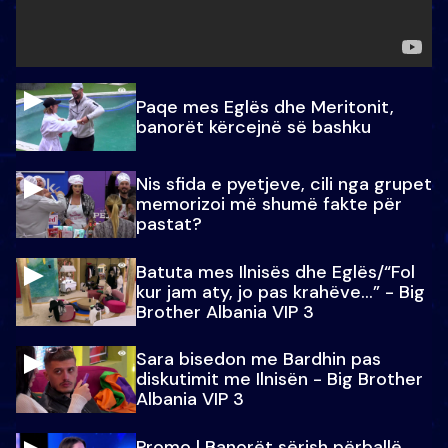
Paqe mes Eglës dhe Meritonit,
banorët kërcejnë së bashku
Nis sfida e pyetjeve, cili nga grupet
memorizoi më shumë fakte për
pastat?
Batuta mes Ilnisës dhe Eglës/“Fol
kur jam aty, jo pas krahëve…” - Big
Brother Albania VIP 3
Sara bisedon me Bardhin pas
diskutimit me Ilnisën - Big Brother
Albania VIP 3
Promo l Banorët sërish përballë