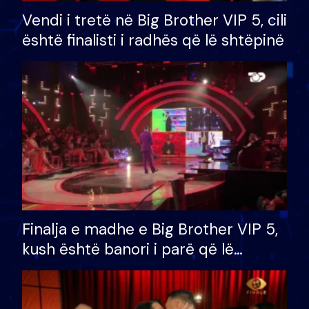
Vendi i tretë në Big Brother VIP 5, cili
është finalisti i radhës që lë shtëpinë
Finalja e madhe e Big Brother VIP 5,
kush është banori i parë që lë
shtëpinë dhe humb mundësinë për
të fituar çmimin e madh