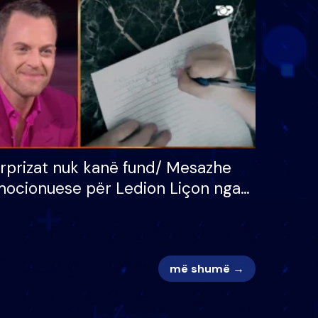
 për
S’kemi ndonjë letër divorci
adh
apo jo?
rprizat nuk kanë fund/ Mesazhe
ocionuese për Ledion Liçon nga
na dhe fëmijët e tij, moderatori
k i mban dot lotët: Nuk meritoj…
më shumë →