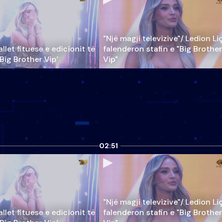
"Një magji televizive"/ Ledion Li
llet fituese e edicionit të
falenderon stafin e "Big Brother
‘Big Brother Vip’
Vip"
02:51
"Një magji televizive"/ Ledion Li
llet fituese e edicionit të
falenderon stafin e "Big Brother