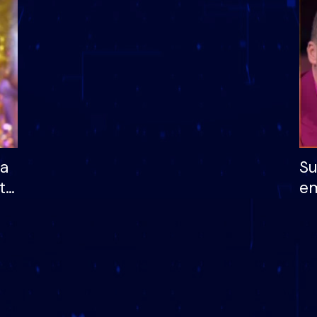
dhe humb mundësinë
të fituar çmimin e m
ha
Su
të
em
më
në
nu