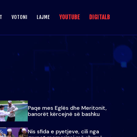
YOUTUBE
DIGITALB
T
VOTONI
LAJME
Paqe mes Eglës dhe Meritonit,
banorët kërcejnë së bashku
Nis sfida e pyetjeve, cili nga