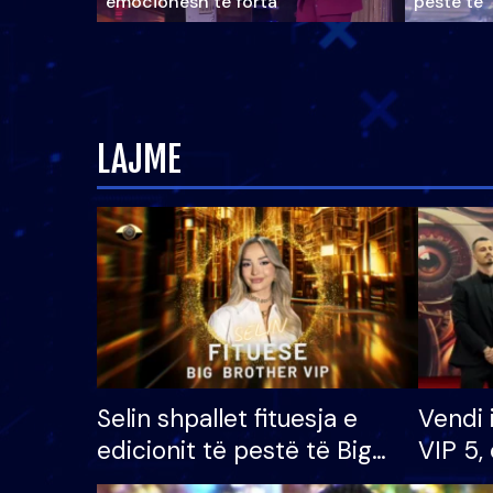
emocionesh të forta
pestë të 
LAJME
Selin shpallet fituesja e
Vendi 
edicionit të pestë të Big
VIP 5, 
Brother VIP, rrëmben
radhës