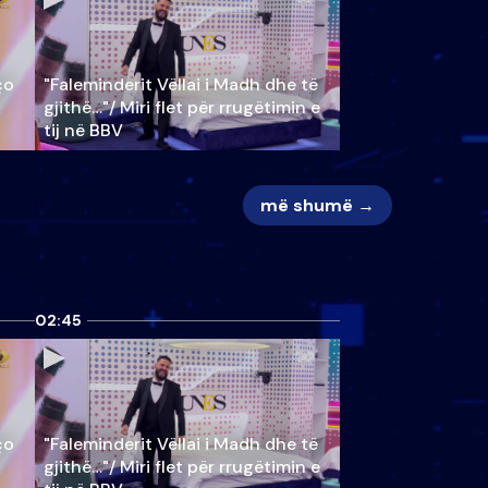
ço
"Faleminderit Vëllai i Madh dhe të
gjithë…"/ Miri flet për rrugëtimin e
tij në BBV
më shumë →
02:45
ço
"Faleminderit Vëllai i Madh dhe të
gjithë…"/ Miri flet për rrugëtimin e