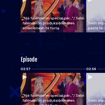
"Një falenderim special për…"/ Selin
falënderon produksionin mes
Selin shpa
emocionesh të forta
pestë të 
Episode
02:57
02:56
"Një falenderim special për…"/ Selin
falënderon produksionin mes
Selin shpa