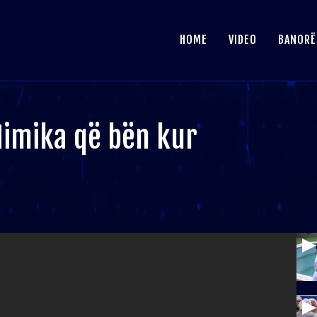
HOME
VIDEO
BANORË
Mimika që bën kur