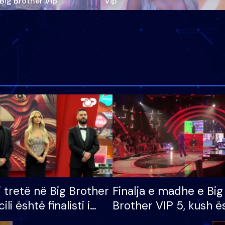
‘Big Brother Vip’
Vip"
i tretë në Big Brother
Finalja e madhe e Big
cili është finalisti i
Brother VIP 5, kush ë
 që lë shtëpinë
banori i parë që lë sh