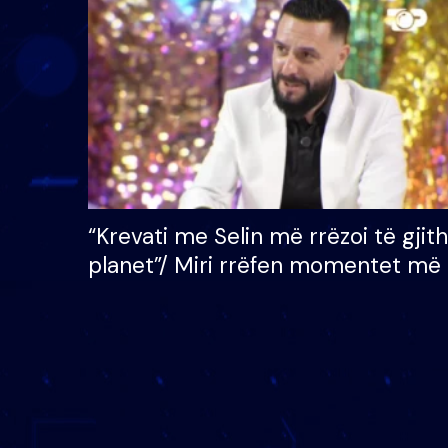
çmimin e madh prej 100
mijë eurosh
“Krevati me Selin më rrëzoi të gjit
planet”/ Miri rrëfen momentet më 
bukura në shtëpinë e BB VIP: Do 
mungojë zilja e mëngjesit kur…