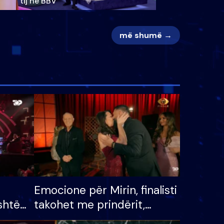
tij në BBV
më shumë →
Emocione për Mirin, finalisti
shtë
takohet me prindërit,
tëpinë
vajzën dhe bashkëshorten: