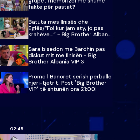
grupet memorizoi më shumë
fakte për pastat?
Batuta mes Ilnisës dhe
Eglës/“Fol kur jam aty, jo pas
krahëve…” - Big Brother Albania
VIP 3
Sara bisedon me Bardhin pas
diskutimit me Ilnisën - Big
Brother Albania VIP 3
Promo l Banorët sërish përballë
njëri-tjetrit, Post "Big Brother
VIP" të shtunën ora 21:00!
02:45