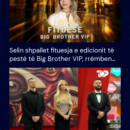
Selin shpallet fituesja e edicionit të
pestë të Big Brother VIP, rrëmben
çmimin e madh prej 100 mijë eurosh