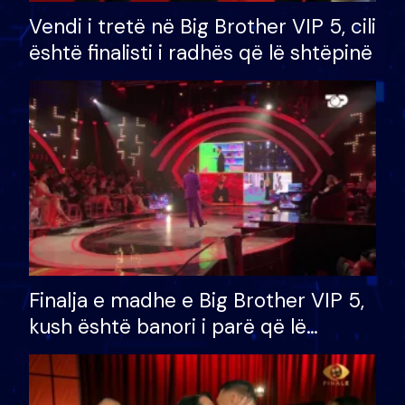
Vendi i tretë në Big Brother VIP 5, cili
është finalisti i radhës që lë shtëpinë
Finalja e madhe e Big Brother VIP 5,
kush është banori i parë që lë
shtëpinë dhe humb mundësinë për
të fituar çmimin e madh