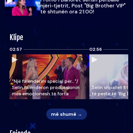
njëri-tjetrit, Post "Big Brother VIP"
të shtunën ora 21:00!
Klipe
02:57
02:56
"Një falenderim special për…"/
Selin falënderon produksionin
Selin shpallet fitu
mes emocionesh të forta
të pestë të ‘Big Br
më shumë →