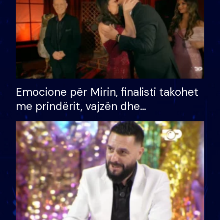
Emocione për Mirin, finalisti takohet
me prindërit, vajzën dhe
bashkëshorten: S’kemi ndonjë letër
divorci apo jo?