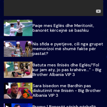
Paqe mes Eglës dhe Meritonit,
banorët kërcejnë së bashku
Nis sfida e pyetjeve, cili nga grupet
memorizoi më shumë fakte për
pastat?
Batuta mes Ilnisës dhe Eglës/“Fol
kur jam aty, jo pas krahëve…” - Big
Brother Albania VIP 3
Sara bisedon me Bardhin pas
diskutimit me Ilnisën - Big Brother
Albania VIP 3
Promo l Banorët sërish përballë