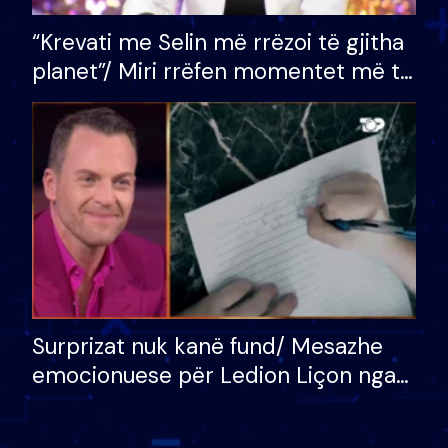
“Krevati me Selin më rrëzoi të gjitha
planet”/ Miri rrëfen momentet më të
bukura në shtëpinë e BB VIP: Do më
mungojë zilja e mëngjesit kur…
Surprizat nuk kanë fund/ Mesazhe
emocionuese për Ledion Liçon nga
nëna dhe fëmijët e tij, moderatori
nuk i mban dot lotët: Nuk meritoj…