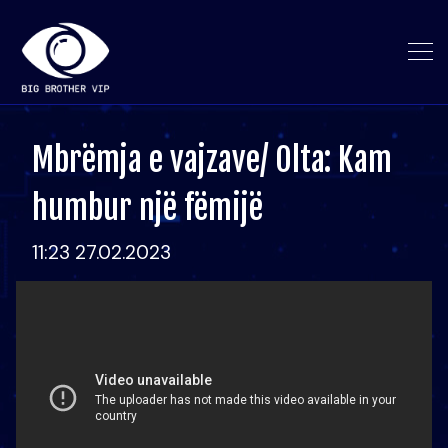
Mbrëmja e vajzave/ Olta: Kam
humbur një fëmijë
11:23 27.02.2023