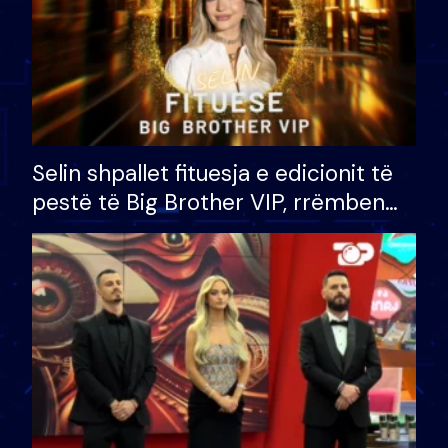
Selin shpallet fituesja e edicionit të
pestë të Big Brother VIP, rrëmben
çmimin e madh prej 100 mijë eurosh