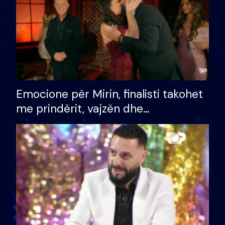
Emocione për Mirin, finalisti takohet
me prindërit, vajzën dhe
bashkëshorten: S’kemi ndonjë letër
divorci apo jo?