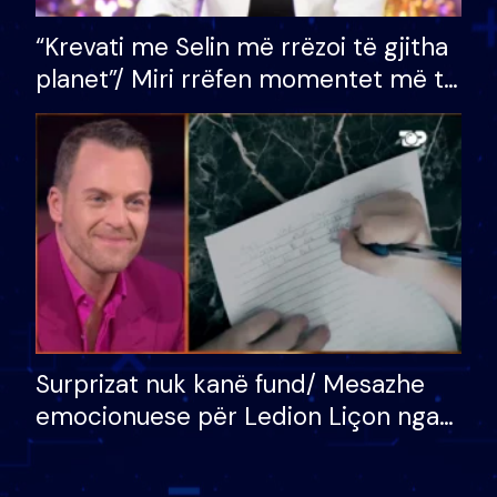
“Krevati me Selin më rrëzoi të gjitha
planet”/ Miri rrëfen momentet më të
bukura në shtëpinë e BB VIP: Do më
mungojë zilja e mëngjesit kur…
Surprizat nuk kanë fund/ Mesazhe
emocionuese për Ledion Liçon nga
nëna dhe fëmijët e tij, moderatori
nuk i mban dot lotët: Nuk meritoj…