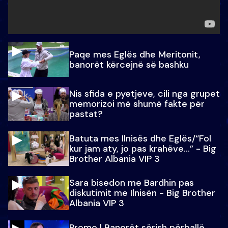
Paqe mes Eglës dhe Meritonit,
banorët kërcejnë së bashku
Nis sfida e pyetjeve, cili nga grupet
memorizoi më shumë fakte për
pastat?
Batuta mes Ilnisës dhe Eglës/“Fol
kur jam aty, jo pas krahëve…” - Big
Brother Albania VIP 3
Sara bisedon me Bardhin pas
diskutimit me Ilnisën - Big Brother
Albania VIP 3
Promo l Banorët sërish përballë