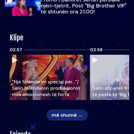
njëri-tjetrit, Post "Big Brother VIP"
të shtunën ora 21:00!
Klipe
02:57
02:56
"Një falenderim special për…"/
Selin falënderon produksionin
Selin shpallet fitu
mes emocionesh të forta
të pestë të ‘Big Br
më shumë →