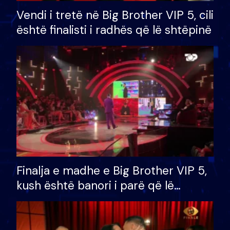
Vendi i tretë në Big Brother VIP 5, cili
është finalisti i radhës që lë shtëpinë
Finalja e madhe e Big Brother VIP 5,
kush është banori i parë që lë
shtëpinë dhe humb mundësinë për
të fituar çmimin e madh