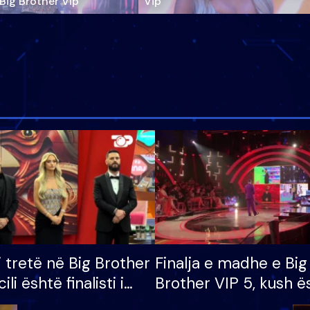
‘Big Brother Vip’
Vip"
i tretë në Big Brother
Finalja e madhe e Big
cili është finalisti i
Brother VIP 5, kush ë
 që lë shtëpinë
banori i parë që lë sh