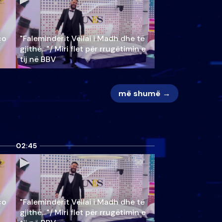
ço
"Faleminderit Vëllai i Madh dhe të
gjithë…"/ Miri flet për rrugëtimin e
tij në BBV
më shumë →
02:45
ço
"Faleminderit Vëllai i Madh dhe të
gjithë…"/ Miri flet për rrugëtimin e