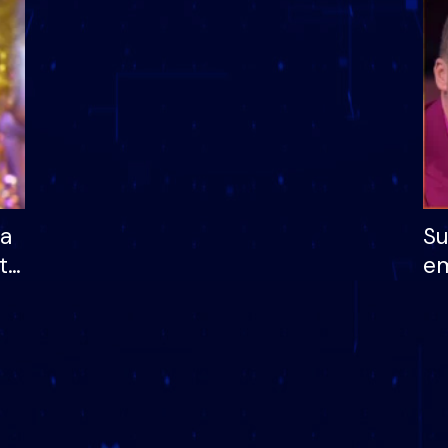
dhe humb mundësinë
të fituar çmimin e m
ha
Su
të
em
më
në
nu