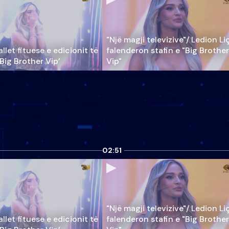
"Një magji televizive"/ Ledion Li
llet fituese e edicionit të
falenderon stafin e "Big Brother
‘Big Brother Vip’
Vip"
02:51
"Një magji televizive"/ Ledion Li
llet fituese e edicionit të
falenderon stafin e "Big Brother