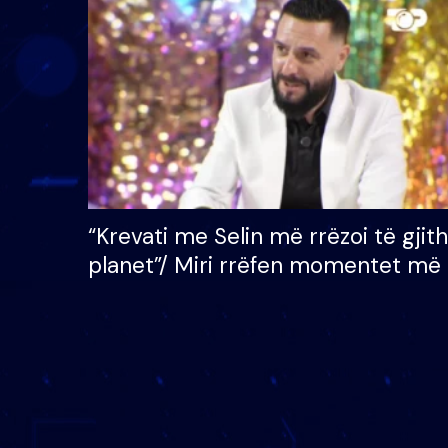
çmimin e madh prej 100
mijë eurosh
“Krevati me Selin më rrëzoi të gjit
planet”/ Miri rrëfen momentet më 
bukura në shtëpinë e BB VIP: Do 
mungojë zilja e mëngjesit kur…