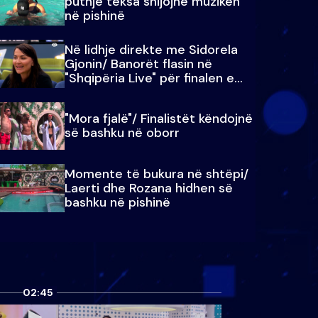
puthje teksa shijojnë muzikën
në pishinë
Në lidhje direkte me Sidorela
Gjonin/ Banorët flasin në
"Shqipëria Live" për finalen e
madhe
"Mora fjalë"/ Finalistët këndojnë
së bashku në oborr
Momente të bukura në shtëpi/
Laerti dhe Rozana hidhen së
bashku në pishinë
02:45