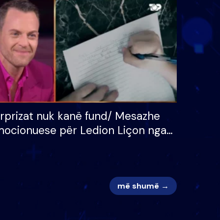
 për
S’kemi ndonjë letër divorci
adh
apo jo?
rprizat nuk kanë fund/ Mesazhe
ocionuese për Ledion Liçon nga
na dhe fëmijët e tij, moderatori
k i mban dot lotët: Nuk meritoj…
më shumë →