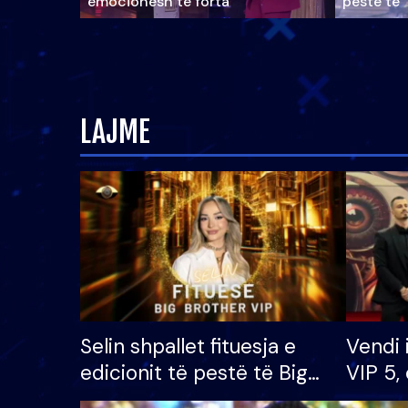
emocionesh të forta
pestë të 
LAJME
Selin shpallet fituesja e
Vendi 
edicionit të pestë të Big
VIP 5, 
Brother VIP, rrëmben
radhës