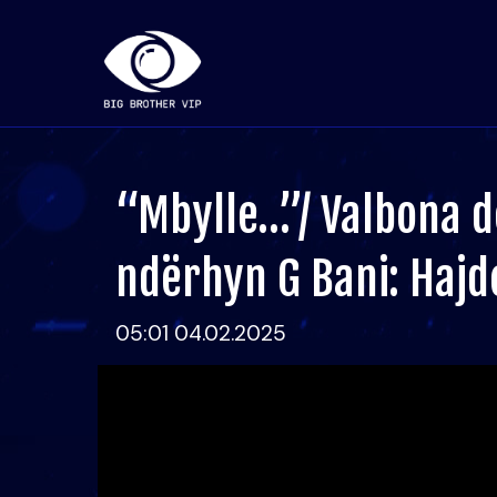
“Mbylle…”/ Valbona d
ndërhyn G Bani: Haj
05:01 04.02.2025