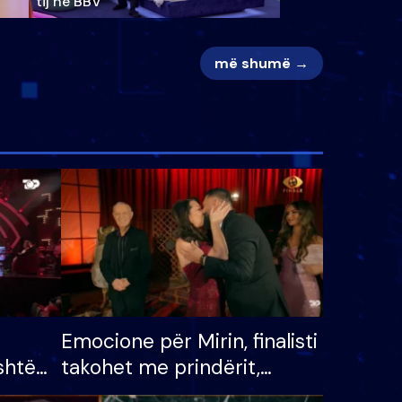
tij në BBV
më shumë →
Emocione për Mirin, finalisti
shtë
takohet me prindërit,
tëpinë
vajzën dhe bashkëshorten: