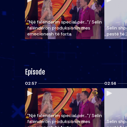
"Një falenderim special për…"/ Selin
falënderon produksionin mes
Selin shpa
emocionesh të forta
pestë të 
Episode
02:57
02:56
"Një falenderim special për…"/ Selin
falënderon produksionin mes
Selin shpa