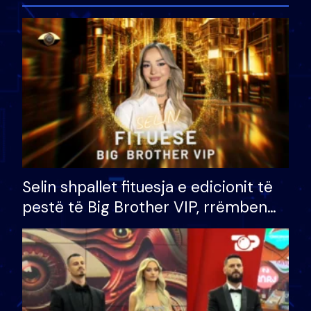
Selin shpallet fituesja e edicionit të
pestë të Big Brother VIP, rrëmben
çmimin e madh prej 100 mijë eurosh