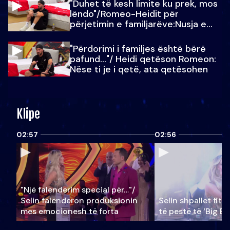
"Duhet të kesh limite ku prek, mos
lëndo"/Romeo-Heidit për
përjetimin e familjarëve:Nusja e
Julit…
"Përdorimi i familjes është bërë
pafund…"/ Heidi qetëson Romeon:
Nëse ti je i qetë, ata qetësohen
Klipe
02:57
02:56
"Një falenderim special për…"/
Selin falënderon produksionin
Selin shpallet fitu
mes emocionesh të forta
të pestë të ‘Big Br