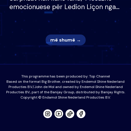
emocionuese për Ledion Liçon nga
nëna dhe fëmijët e tij, moderatori
nuk i mban dot lotët: Nuk meritoj…
më shumë →
This programme has been produced by:
Top Channel
Based on the format Big Brother, created by Endemol Shine Nederland
Producties B.V./John de Mol and owned by Endemol Shine Nederland
Producties BV., part of the Banijay Group, distributed by Banijay Rights.
Copyright © Endamol Shine Nederland Producties B.V.