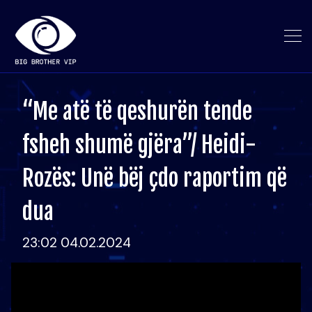
“Me atë të qeshurën tende
fsheh shumë gjëra”/ Heidi-
Rozës: Unë bëj çdo raportim që
dua
23:02 04.02.2024