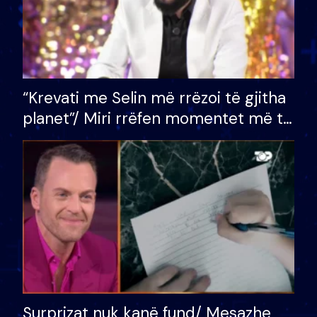
“Krevati me Selin më rrëzoi të gjitha
planet”/ Miri rrëfen momentet më të
bukura në shtëpinë e BB VIP: Do më
mungojë zilja e mëngjesit kur…
Surprizat nuk kanë fund/ Mesazhe