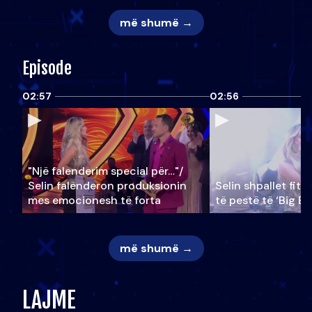
më shumë →
Episode
02:57
02:56
"Një falenderim special për…"/
Selin falënderon produksionin
Selin shpallet fitu
mes emocionesh të forta
të pestë të ‘Big Br
më shumë →
LAJME