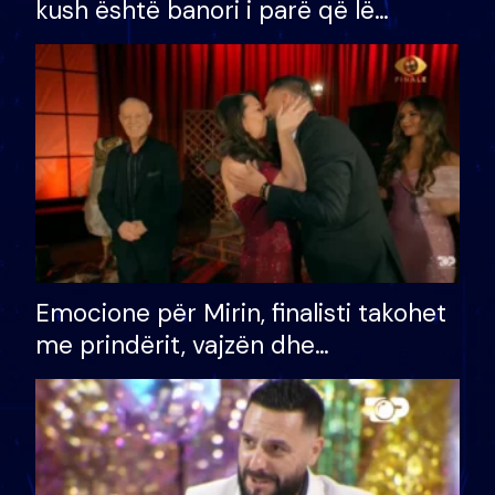
kush është banori i parë që lë
shtëpinë dhe humb mundësinë për
të fituar çmimin e madh
Emocione për Mirin, finalisti takohet
me prindërit, vajzën dhe
bashkëshorten: S’kemi ndonjë letër
divorci apo jo?