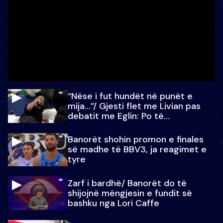
“Nëse i fut hundët në punët e
mija…”/ Gjesti flet me Livian pas
debatit me Eglin: Po të
paralajmëroj
Banorët shohin promon e finales
së madhe të BBV3, ja reagimet e
tyre
Zarf i bardhë/ Banorët do të
shijojnë mëngjesin e fundit së
bashku nga Lori Caffe