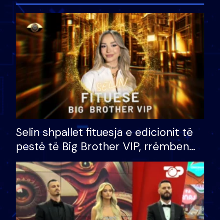
Selin shpallet fituesja e edicionit të
pestë të Big Brother VIP, rrëmben
çmimin e madh prej 100 mijë eurosh