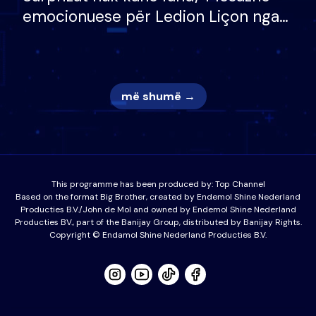
emocionuese për Ledion Liçon nga
nëna dhe fëmijët e tij, moderatori
nuk i mban dot lotët: Nuk meritoj…
më shumë →
This programme has been produced by:
Top Channel
Based on the format Big Brother, created by Endemol Shine Nederland
Producties B.V./John de Mol and owned by Endemol Shine Nederland
Producties BV., part of the Banijay Group, distributed by Banijay Rights.
Copyright © Endamol Shine Nederland Producties B.V.