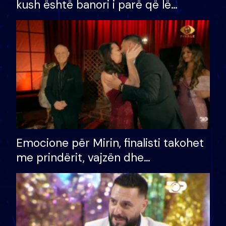
kush është banori i parë që lë
shtëpinë dhe humb mundësinë për
të fituar çmimin e madh
Emocione për Mirin, finalisti takohet
me prindërit, vajzën dhe
bashkëshorten: S’kemi ndonjë letër
divorci apo jo?