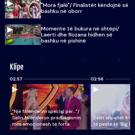
"Mora fjalë"/ Finalistët këndojnë së
bashku në oborr
Momente të bukura në shtëpi/
Laerti dhe Rozana hidhen së
bashku në pishinë
Klipe
02:57
02:56
"Një falenderim special për…"/
Selin falënderon produksionin
Selin shpallet fitu
mes emocionesh të forta
të pestë të ‘Big Br