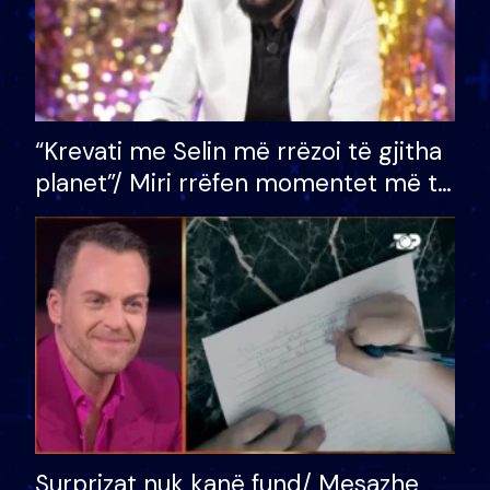
“Krevati me Selin më rrëzoi të gjitha
planet”/ Miri rrëfen momentet më të
bukura në shtëpinë e BB VIP: Do më
mungojë zilja e mëngjesit kur…
Surprizat nuk kanë fund/ Mesazhe