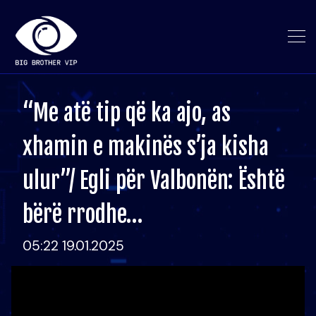
“Me atë tip që ka ajo, as
xhamin e makinës s’ja kisha
ulur”/ Egli për Valbonën: Është
bërë rrodhe…
05:22 19.01.2025