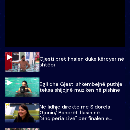
Gjesti pret finalen duke kërcyer në
shtëpi
Egli dhe Gjesti shkëmbejnë puthje
teksa shijojnë muzikën në pishinë
Në lidhje direkte me Sidorela
Gjonin/ Banorët flasin në
"Shqipëria Live" për finalen e
madhe