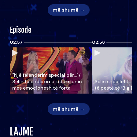
më shumë →
Episode
02:57
02:56
"Një falenderim special për…"/
Selin falënderon produksionin
Selin shpallet fitu
mes emocionesh të forta
të pestë të ‘Big Br
më shumë →
LAJME