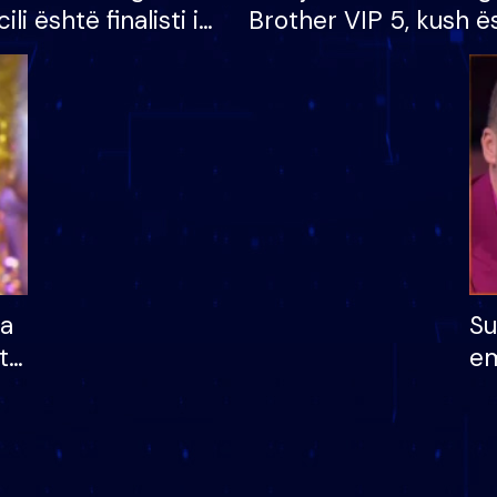
cili është finalisti i
Brother VIP 5, kush ë
 që lë shtëpinë
banori i parë që lë sh
dhe humb mundësinë
të fituar çmimin e m
ha
Su
të
em
më
në
nu