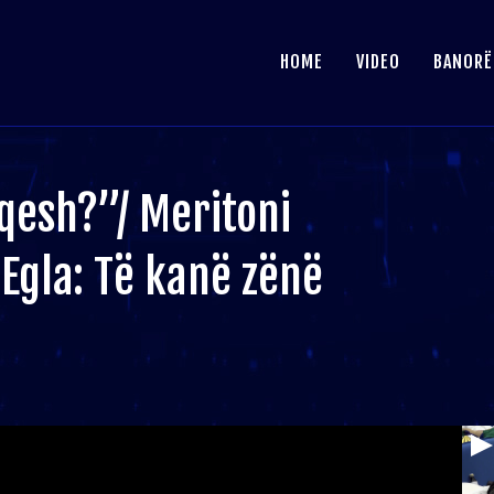
HOME
VIDEO
BANORË
qesh?”/ Meritoni
Egla: Të kanë zënë