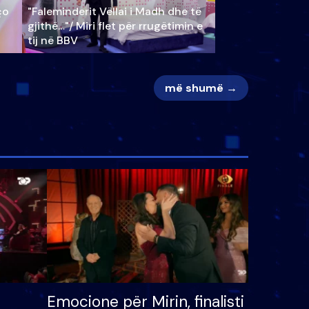
ço
"Faleminderit Vëllai i Madh dhe të
gjithë…"/ Miri flet për rrugëtimin e
tij në BBV
më shumë →
Emocione për Mirin, finalisti