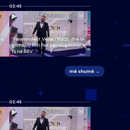
02:45
ço
"Faleminderit Vëllai i Madh dhe të
gjithë…"/ Miri flet për rrugëtimin e
tij në BBV
më shumë →
02:45