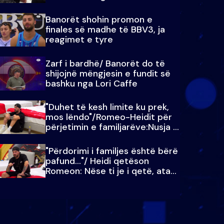
paralajmëroj
Banorët shohin promon e
finales së madhe të BBV3, ja
reagimet e tyre
Zarf i bardhë/ Banorët do të
shijojnë mëngjesin e fundit së
bashku nga Lori Caffe
"Duhet të kesh limite ku prek,
mos lëndo"/Romeo-Heidit për
përjetimin e familjarëve:Nusja e
Julit…
"Përdorimi i familjes është bërë
pafund…"/ Heidi qetëson
Romeon: Nëse ti je i qetë, ata
qetësohen