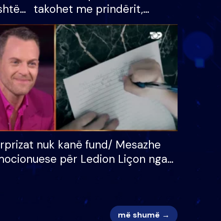
shtë
takohet me prindërit,
tëpinë
vajzën dhe bashkëshorten:
 për
S’kemi ndonjë letër divorci
adh
apo jo?
rprizat nuk kanë fund/ Mesazhe
ocionuese për Ledion Liçon nga
na dhe fëmijët e tij, moderatori
k i mban dot lotët: Nuk meritoj…
më shumë →