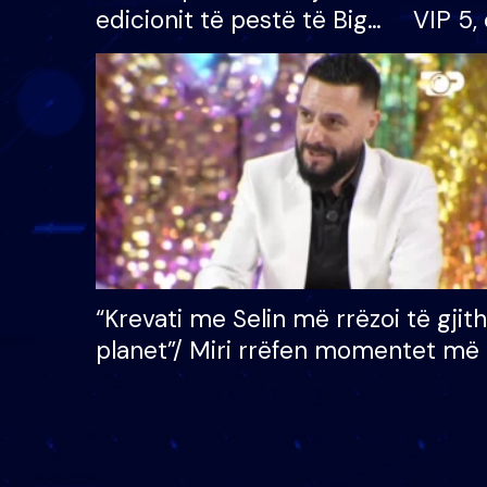
edicionit të pestë të Big
VIP 5, 
Brother VIP, rrëmben
radhës
çmimin e madh prej 100
mijë eurosh
“Krevati me Selin më rrëzoi të gjit
planet”/ Miri rrëfen momentet më 
bukura në shtëpinë e BB VIP: Do 
mungojë zilja e mëngjesit kur…