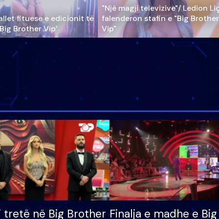
"Një magji televizive"/ Ledion Li
llet fituese e edicionit të
falenderon stafin e "Big Brother
‘Big Brother Vip’
Vip"
i tretë në Big Brother
Finalja e madhe e Big