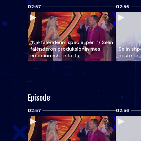
02:57
02:56
"Një falenderim special për…"/ Selin
falënderon produksionin mes
Selin shpa
emocionesh të forta
pestë të 
Episode
02:57
02:56