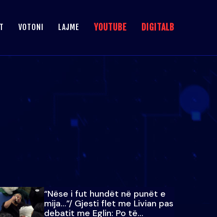
YOUTUBE
DIGITALB
T
VOTONI
LAJME
“Nëse i fut hundët në punët e
mija…”/ Gjesti flet me Livian pas
debatit me Eglin: Po të