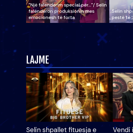
"Një falenderim special për…"/ Selin
falënderon produksionin mes
Selin shpa
emocionesh të forta
pestë të 
LAJME
Selin shpallet fituesja e
Vendi 