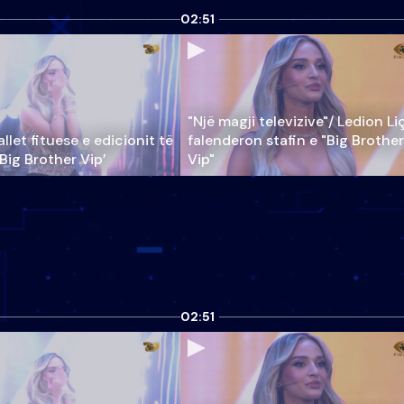
02:51
"Një magji televizive"/ Ledion Li
llet fituese e edicionit të
falenderon stafin e "Big Brother
‘Big Brother Vip’
Vip"
02:51