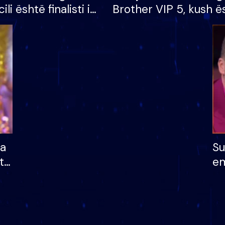
cili është finalisti i
Brother VIP 5, kush ë
 që lë shtëpinë
banori i parë që lë sh
dhe humb mundësinë
të fituar çmimin e m
ha
Su
të
em
më
në
nu