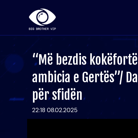
“Më bezdis kokëfortës
ambicia e Gertës”/ D
për sfidën
22:18 08.02.2025