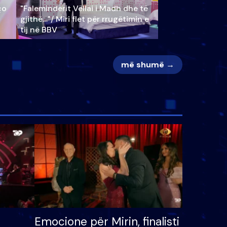
ço
"Faleminderit Vëllai i Madh dhe të
gjithë…"/ Miri flet për rrugëtimin e
tij në BBV
më shumë →
Emocione për Mirin, finalisti