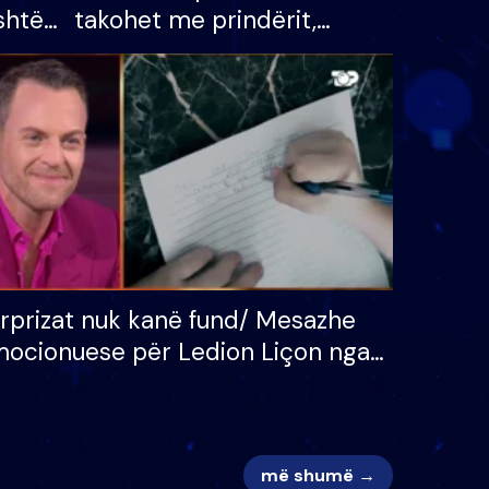
shtë
takohet me prindërit,
tëpinë
vajzën dhe bashkëshorten:
 për
S’kemi ndonjë letër divorci
adh
apo jo?
rprizat nuk kanë fund/ Mesazhe
ocionuese për Ledion Liçon nga
na dhe fëmijët e tij, moderatori
k i mban dot lotët: Nuk meritoj…
më shumë →