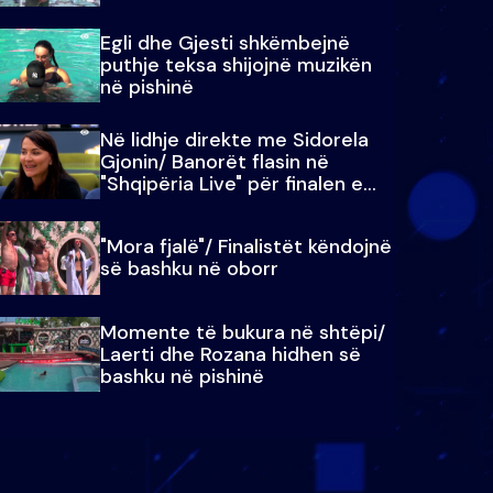
Egli dhe Gjesti shkëmbejnë
puthje teksa shijojnë muzikën
në pishinë
Në lidhje direkte me Sidorela
Gjonin/ Banorët flasin në
"Shqipëria Live" për finalen e
madhe
"Mora fjalë"/ Finalistët këndojnë
së bashku në oborr
Momente të bukura në shtëpi/
Laerti dhe Rozana hidhen së
bashku në pishinë