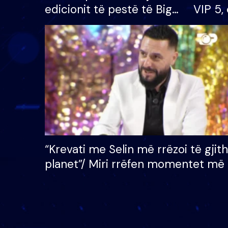
edicionit të pestë të Big
VIP 5, 
Brother VIP, rrëmben
radhës
çmimin e madh prej 100
mijë eurosh
“Krevati me Selin më rrëzoi të gjit
planet”/ Miri rrëfen momentet më 
bukura në shtëpinë e BB VIP: Do 
mungojë zilja e mëngjesit kur…