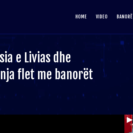
HOME
VIDEO
BANORË
ia e Livias dhe
anja flet me banorët