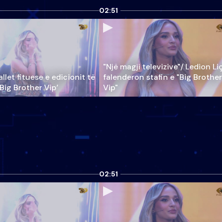
02:51
"Një magji televizive"/ Ledion Li
llet fituese e edicionit të
falenderon stafin e "Big Brother
‘Big Brother Vip’
Vip"
02:51