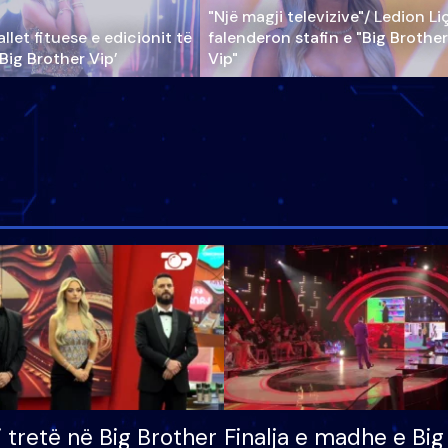
"Një magji televizive"/ Ledion Li
llet fituese e edicionit të
falenderon stafin e "Big Brother
‘Big Brother Vip’
Vip"
i tretë në Big Brother
Finalja e madhe e Big