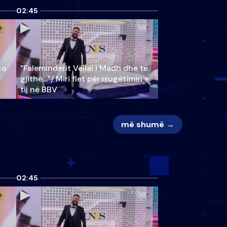
02:45
ço
"Faleminderit Vëllai i Madh dhe të
gjithë…"/ Miri flet për rrugëtimin e
tij në BBV
më shumë →
02:45