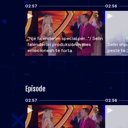
02:57
02:56
"Një falenderim special për…"/ Selin
falënderon produksionin mes
Selin shpa
emocionesh të forta
pestë të 
Episode
02:57
02:56