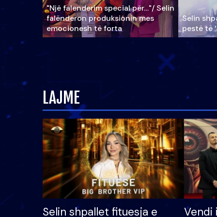
"Një falenderim special për…"/ Selin
falënderon produksionin mes
Selin shpa
emocionesh të forta
pestë të 
LAJME
Selin shpallet fituesja e
Vendi 