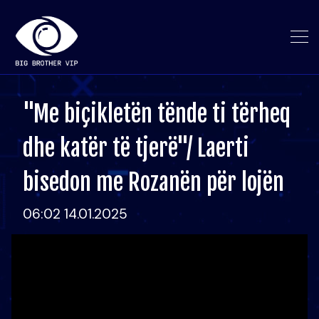
"Me biçikletën tënde ti tërheq
dhe katër të tjerë"/ Laerti
bisedon me Rozanën për lojën
06:02 14.01.2025