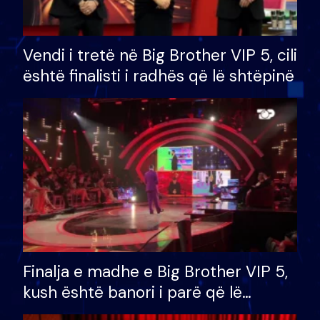
Vendi i tretë në Big Brother VIP 5, cili
është finalisti i radhës që lë shtëpinë
Finalja e madhe e Big Brother VIP 5,
kush është banori i parë që lë
shtëpinë dhe humb mundësinë për