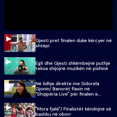
Gjesti pret finalen duke kërcyer në
shtëpi
Egli dhe Gjesti shkëmbejnë puthje
teksa shijojnë muzikën në pishinë
Në lidhje direkte me Sidorela
Gjonin/ Banorët flasin në
"Shqipëria Live" për finalen e
madhe
"Mora fjalë"/ Finalistët këndojnë së
bashku në oborr