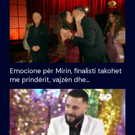
të fituar çmimin e madh
Emocione për Mirin, finalisti takohet
me prindërit, vajzën dhe
bashkëshorten: S’kemi ndonjë letër
divorci apo jo?