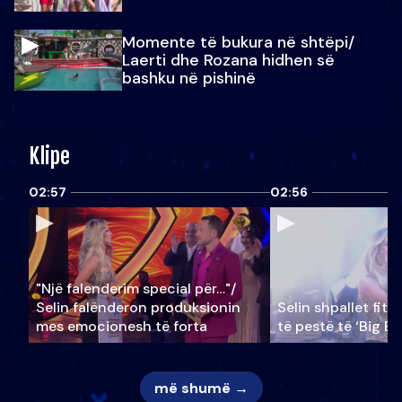
Momente të bukura në shtëpi/
Laerti dhe Rozana hidhen së
bashku në pishinë
Klipe
02:57
02:56
"Një falenderim special për…"/
Selin falënderon produksionin
Selin shpallet fitu
mes emocionesh të forta
të pestë të ‘Big Br
më shumë →