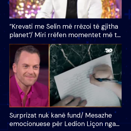
“Krevati me Selin më rrëzoi të gjitha
planet”/ Miri rrëfen momentet më të
bukura në shtëpinë e BB VIP: Do më
mungojë zilja e mëngjesit kur…
Surprizat nuk kanë fund/ Mesazhe
emocionuese për Ledion Liçon nga