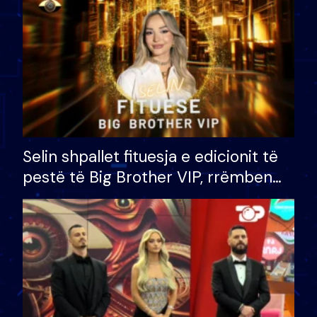
Selin shpallet fituesja e edicionit të
pestë të Big Brother VIP, rrëmben
çmimin e madh prej 100 mijë eurosh