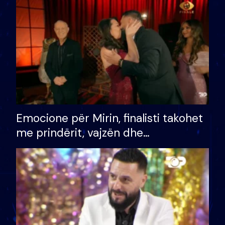
të fituar çmimin e madh
Emocione për Mirin, finalisti takohet
me prindërit, vajzën dhe
bashkëshorten: S’kemi ndonjë letër
divorci apo jo?