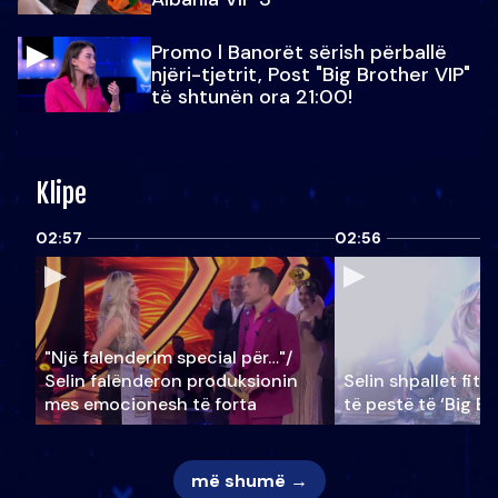
Promo l Banorët sërish përballë
njëri-tjetrit, Post "Big Brother VIP"
të shtunën ora 21:00!
Klipe
02:57
02:56
"Një falenderim special për…"/
Selin falënderon produksionin
Selin shpallet fitu
mes emocionesh të forta
të pestë të ‘Big Br
më shumë →