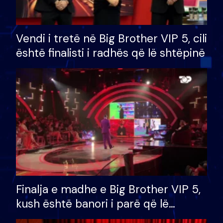
Vendi i tretë në Big Brother VIP 5, cili
është finalisti i radhës që lë shtëpinë
Finalja e madhe e Big Brother VIP 5,
kush është banori i parë që lë
shtëpinë dhe humb mundësinë për