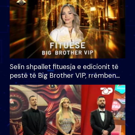
Selin shpallet fituesja e edicionit të
pestë të Big Brother VIP, rrëmben
çmimin e madh prej 100 mijë eurosh