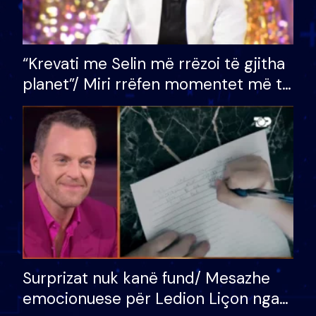
“Krevati me Selin më rrëzoi të gjitha
planet”/ Miri rrëfen momentet më të
bukura në shtëpinë e BB VIP: Do më
mungojë zilja e mëngjesit kur…
Surprizat nuk kanë fund/ Mesazhe
emocionuese për Ledion Liçon nga