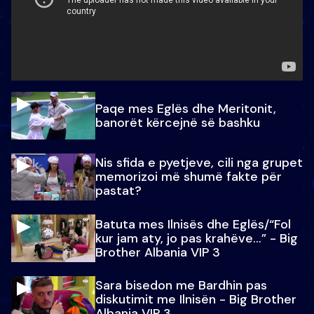
Paqe mes Eglës dhe Meritonit,
banorët kërcejnë së bashku
Nis sfida e pyetjeve, cili nga grupet
memorizoi më shumë fakte për
pastat?
Batuta mes Ilnisës dhe Eglës/“Fol
kur jam aty, jo pas krahëve…” - Big
Brother Albania VIP 3
Sara bisedon me Bardhin pas
diskutimit me Ilnisën - Big Brother
Albania VIP 3