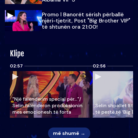
Promo l Banorët sërish përballë
njëri-tjetrit, Post "Big Brother VIP"
të shtunën ora 21:00!
Klipe
02:57
02:56
"Një falenderim special për…"/
Selin falënderon produksionin
Selin shpallet fitu
mes emocionesh të forta
të pestë të ‘Big Br
më shumë →