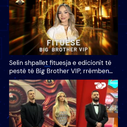
Selin shpallet fituesja e edicionit të
pestë të Big Brother VIP, rrëmben
çmimin e madh prej 100 mijë eurosh