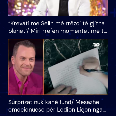
“Krevati me Selin më rrëzoi të gjitha
planet”/ Miri rrëfen momentet më të
bukura në shtëpinë e BB VIP: Do më
mungojë zilja e mëngjesit kur…
Surprizat nuk kanë fund/ Mesazhe
emocionuese për Ledion Liçon nga