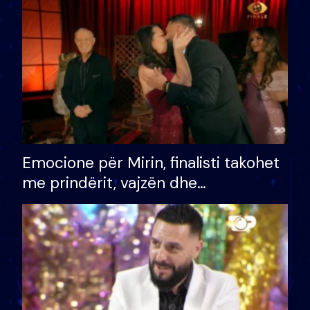
të fituar çmimin e madh
Emocione për Mirin, finalisti takohet
me prindërit, vajzën dhe
bashkëshorten: S’kemi ndonjë letër
divorci apo jo?