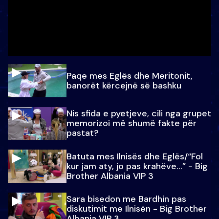
Paqe mes Eglës dhe Meritonit,
banorët kërcejnë së bashku
Nis sfida e pyetjeve, cili nga grupet
memorizoi më shumë fakte për
pastat?
Batuta mes Ilnisës dhe Eglës/“Fol
kur jam aty, jo pas krahëve…” - Big
Brother Albania VIP 3
Sara bisedon me Bardhin pas
diskutimit me Ilnisën - Big Brother
Albania VIP 3