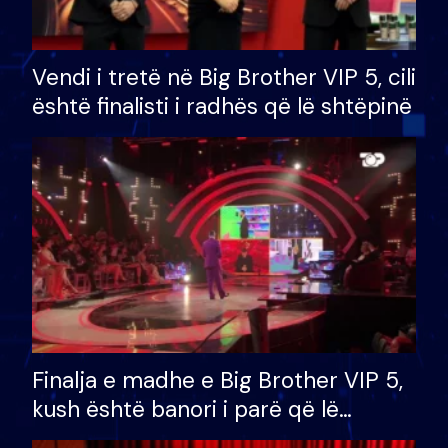
Vendi i tretë në Big Brother VIP 5, cili
është finalisti i radhës që lë shtëpinë
Finalja e madhe e Big Brother VIP 5,
kush është banori i parë që lë
shtëpinë dhe humb mundësinë për