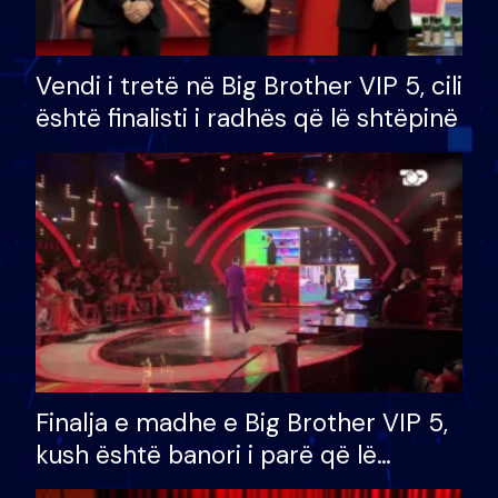
Vendi i tretë në Big Brother VIP 5, cili
është finalisti i radhës që lë shtëpinë
Finalja e madhe e Big Brother VIP 5,
kush është banori i parë që lë
shtëpinë dhe humb mundësinë për