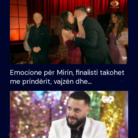
të fituar çmimin e madh
Emocione për Mirin, finalisti takohet
me prindërit, vajzën dhe
bashkëshorten: S’kemi ndonjë letër
divorci apo jo?