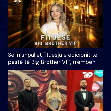
Selin shpallet fituesja e edicionit të
pestë të Big Brother VIP, rrëmben
çmimin e madh prej 100 mijë eurosh