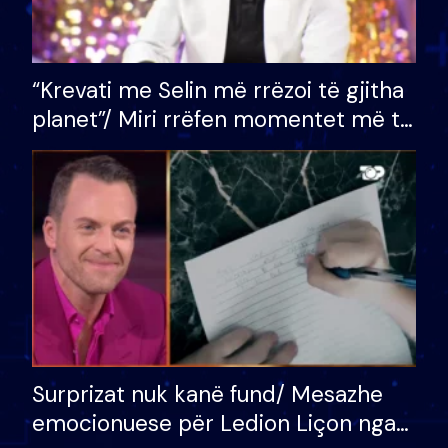
“Krevati me Selin më rrëzoi të gjitha
planet”/ Miri rrëfen momentet më të
bukura në shtëpinë e BB VIP: Do më
mungojë zilja e mëngjesit kur…
Surprizat nuk kanë fund/ Mesazhe
emocionuese për Ledion Liçon nga