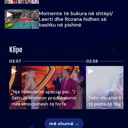
Momente të bukura në shtëpi/
Laerti dhe Rozana hidhen së
bashku në pishinë
Klipe
02:57
02:56
"Një falenderim special për…"/
Selin falënderon produksionin
Selin shpallet fitu
mes emocionesh të forta
të pestë të ‘Big Br
më shumë →