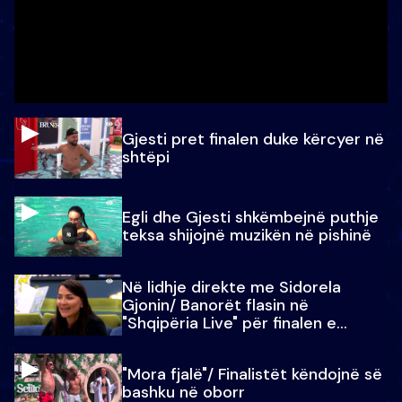
Gjesti pret finalen duke kërcyer në
shtëpi
Egli dhe Gjesti shkëmbejnë puthje
teksa shijojnë muzikën në pishinë
Në lidhje direkte me Sidorela
Gjonin/ Banorët flasin në
"Shqipëria Live" për finalen e
madhe
"Mora fjalë"/ Finalistët këndojnë së
bashku në oborr