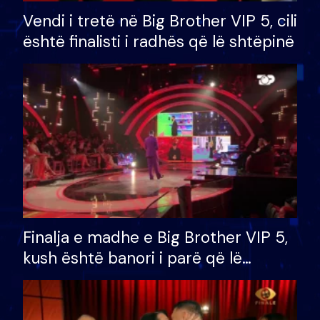
Vendi i tretë në Big Brother VIP 5, cili
është finalisti i radhës që lë shtëpinë
Finalja e madhe e Big Brother VIP 5,
kush është banori i parë që lë
shtëpinë dhe humb mundësinë për
të fituar çmimin e madh