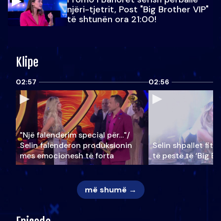
njëri-tjetrit, Post "Big Brother VIP"
të shtunën ora 21:00!
Klipe
02:57
02:56
"Një falenderim special për…"/
Selin falënderon produksionin
Selin shpallet fitu
mes emocionesh të forta
të pestë të ‘Big Br
më shumë →