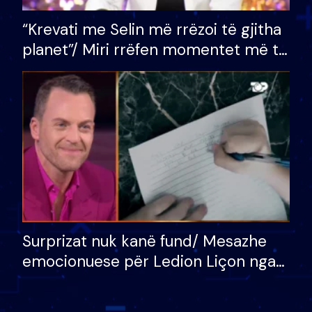
“Krevati me Selin më rrëzoi të gjitha
planet”/ Miri rrëfen momentet më të
bukura në shtëpinë e BB VIP: Do më
mungojë zilja e mëngjesit kur…
Surprizat nuk kanë fund/ Mesazhe
emocionuese për Ledion Liçon nga
nëna dhe fëmijët e tij, moderatori
nuk i mban dot lotët: Nuk meritoj…