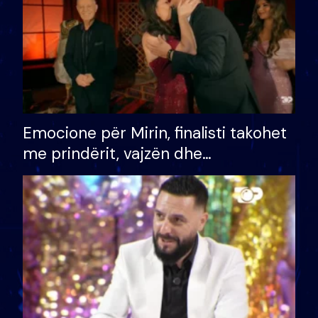
Emocione për Mirin, finalisti takohet
me prindërit, vajzën dhe
bashkëshorten: S’kemi ndonjë letër
divorci apo jo?