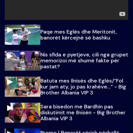
Paqe mes Eglës dhe Meritonit,
banorët kërcejnë së bashku
Nis sfida e pyetjeve, cili nga grupet
memorizoi më shumë fakte për
pastat?
Batuta mes Ilnisës dhe Eglës/“Fol
kur jam aty, jo pas krahëve…” - Big
Brother Albania VIP 3
Sara bisedon me Bardhin pas
diskutimit me Ilnisën - Big Brother
Albania VIP 3
Promo l Banorët sërish përballë