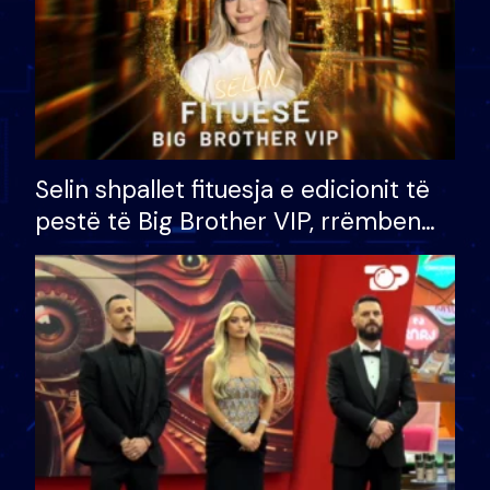
Selin shpallet fituesja e edicionit të
pestë të Big Brother VIP, rrëmben
çmimin e madh prej 100 mijë eurosh