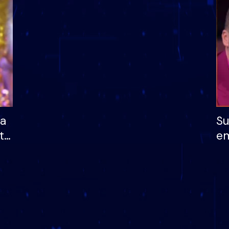
dhe humb mundësinë
të fituar çmimin e m
ha
Su
të
em
më
në
nu