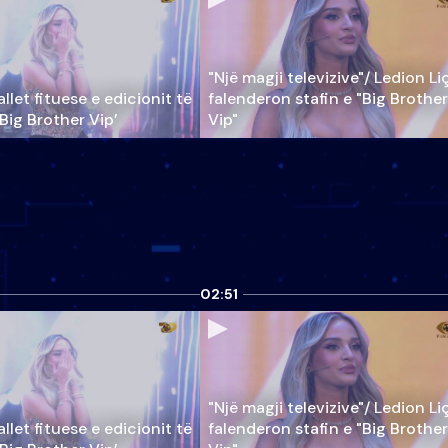
"Një magji televizive"/ Ledion Li
llet fituese e edicionit të
falenderon stafin e "Big Brother
‘Big Brother Vip’
Vip"
02:51
"Një magji televizive"/ Ledion Li
llet fituese e edicionit të
falenderon stafin e "Big Brother