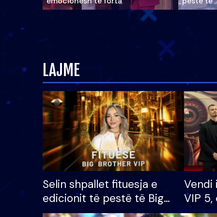
emocionesh të forta
pestë të 
LAJME
Selin shpallet fituesja e
Vendi 
edicionit të pestë të Big
VIP 5, 
Brother VIP, rrëmben
radhës