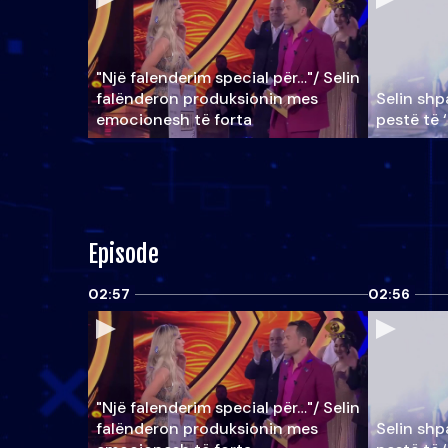
"Një falenderim special për…"/ Selin
falënderon produksionin mes
Selin shpa
emocionesh të forta
pestë të 
Episode
02:57
02:56
"Një falenderim special për…"/ Selin
falënderon produksionin mes
Selin shpa