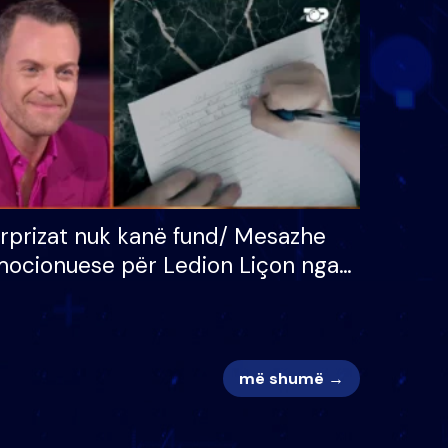
 për
S’kemi ndonjë letër divorci
adh
apo jo?
rprizat nuk kanë fund/ Mesazhe
ocionuese për Ledion Liçon nga
na dhe fëmijët e tij, moderatori
k i mban dot lotët: Nuk meritoj…
më shumë →