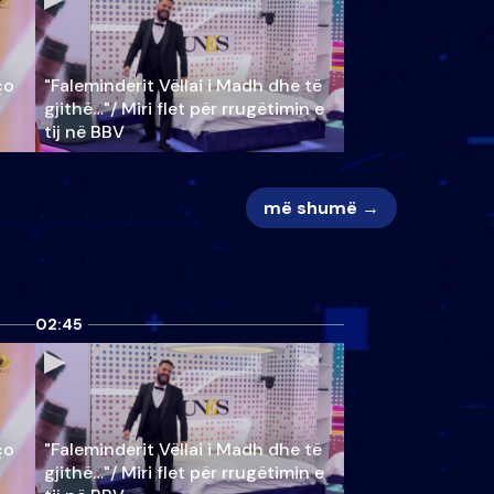
ço
"Faleminderit Vëllai i Madh dhe të
gjithë…"/ Miri flet për rrugëtimin e
tij në BBV
më shumë →
02:45
ço
"Faleminderit Vëllai i Madh dhe të
gjithë…"/ Miri flet për rrugëtimin e