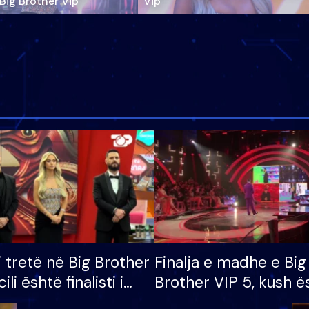
‘Big Brother Vip’
Vip"
i tretë në Big Brother
Finalja e madhe e Big
cili është finalisti i
Brother VIP 5, kush ë
 që lë shtëpinë
banori i parë që lë sh