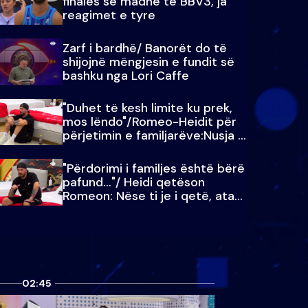
finales së madhe të BBV3, ja
reagimet e tyre
Zarf i bardhë/ Banorët do të
shijojnë mëngjesin e fundit së
bashku nga Lori Caffe
"Duhet të kesh limite ku prek,
mos lëndo"/Romeo-Heidit për
përjetimin e familjarëve:Nusja e
Julit…
"Përdorimi i familjes është bërë
pafund…"/ Heidi qetëson
Romeon: Nëse ti je i qetë, ata
qetësohen
02:45