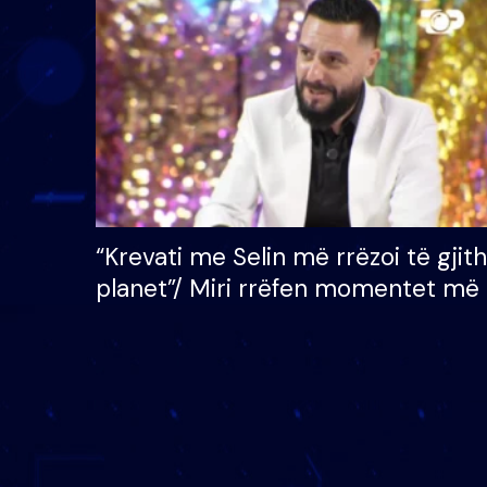
çmimin e madh prej 100
mijë eurosh
“Krevati me Selin më rrëzoi të gjit
planet”/ Miri rrëfen momentet më 
bukura në shtëpinë e BB VIP: Do 
mungojë zilja e mëngjesit kur…