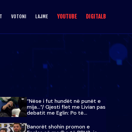
YOUTUBE
DIGITALB
T
VOTONI
LAJME
“Nëse i fut hundët në punët e
mija…”/ Gjesti flet me Livian pas
debatit me Eglin: Po të
paralajmëroj
Banorët shohin promon e