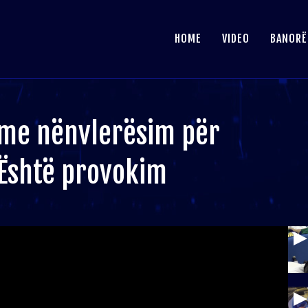
HOME
VIDEO
BANORË
 me nënvlerësim për
 Është provokim