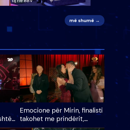
tij në BBV
më shumë →
Emocione për Mirin, finalisti
shtë
takohet me prindërit,
tëpinë
vajzën dhe bashkëshorten: