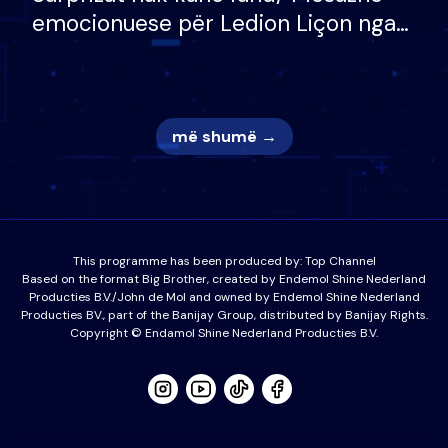
emocionuese për Ledion Liçon nga
nëna dhe fëmijët e tij, moderatori
nuk i mban dot lotët: Nuk meritoj…
më shumë →
This programme has been produced by:
Top Channel
Based on the format Big Brother, created by Endemol Shine Nederland
Producties B.V./John de Mol and owned by Endemol Shine Nederland
Producties BV., part of the Banijay Group, distributed by Banijay Rights.
Copyright © Endamol Shine Nederland Producties B.V.