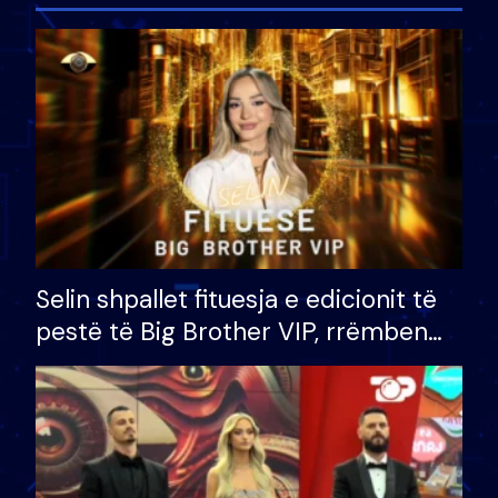
Selin shpallet fituesja e edicionit të
pestë të Big Brother VIP, rrëmben
çmimin e madh prej 100 mijë eurosh