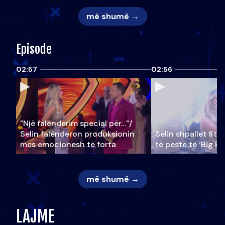
më shumë →
Episode
02:57
02:56
"Një falenderim special për…"/
Selin falënderon produksionin
Selin shpallet fitu
mes emocionesh të forta
të pestë të ‘Big Br
më shumë →
LAJME