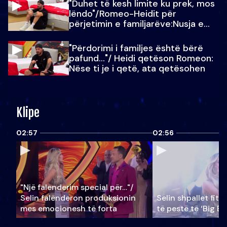
"Duhet të kesh limite ku prek, mos
lëndo"/Romeo-Heidit për
përjetimin e familjarëve:Nusja e
Julit…
"Përdorimi i familjes është bërë
pafund…"/ Heidi qetëson Romeon:
Nëse ti je i qetë, ata qetësohen
Klipe
02:57
02:56
"Një falenderim special për…"/
Selin falënderon produksionin
Selin shpallet fitu
mes emocionesh të forta
të pestë të ‘Big Br