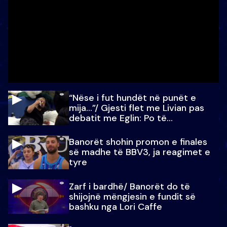
“Nëse i fut hundët në punët e
mija…”/ Gjesti flet me Livian pas
debatit me Eglin: Po të
paralajmëroj
Banorët shohin promon e finales
së madhe të BBV3, ja reagimet e
tyre
Zarf i bardhë/ Banorët do të
shijojnë mëngjesin e fundit së
bashku nga Lori Caffe