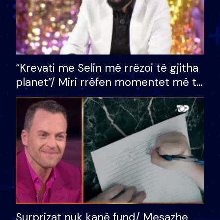
“Krevati me Selin më rrëzoi të gjitha
planet”/ Miri rrëfen momentet më të
bukura në shtëpinë e BB VIP: Do më
mungojë zilja e mëngjesit kur…
Surprizat nuk kanë fund/ Mesazhe