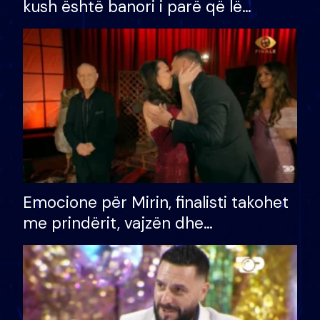
kush është banori i parë që lë
shtëpinë dhe humb mundësinë për
të fituar çmimin e madh
Emocione për Mirin, finalisti takohet
me prindërit, vajzën dhe
bashkëshorten: S’kemi ndonjë letër
divorci apo jo?