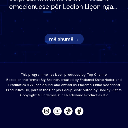
emocionuese për Ledion Liçon nga
nëna dhe fëmijët e tij, moderatori
nuk i mban dot lotët: Nuk meritoj…
më shumë →
This programme has been produced by:
Top Channel
Based on the format Big Brother, created by Endemol Shine Nederland
Producties B.V./John de Mol and owned by Endemol Shine Nederland
Producties BV., part of the Banijay Group, distributed by Banijay Rights.
Copyright © Endamol Shine Nederland Producties B.V.