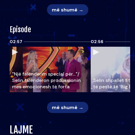
më shumë →
Episode
02:57
02:56
"Një falenderim special për…"/
Selin falënderon produksionin
Selin shpallet fitu
mes emocionesh të forta
të pestë të ‘Big Br
më shumë →
LAJME