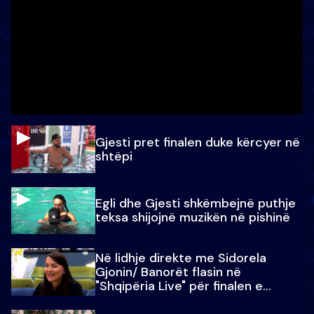
Gjesti pret finalen duke kërcyer në
shtëpi
Egli dhe Gjesti shkëmbejnë puthje
teksa shijojnë muzikën në pishinë
Në lidhje direkte me Sidorela
Gjonin/ Banorët flasin në
"Shqipëria Live" për finalen e
madhe