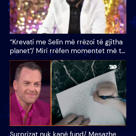
“Krevati me Selin më rrëzoi të gjitha
planet”/ Miri rrëfen momentet më të
bukura në shtëpinë e BB VIP: Do më
mungojë zilja e mëngjesit kur…
Surprizat nuk kanë fund/ Mesazhe