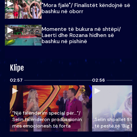
"Mora fjalë"/ Finalistët këndojnë së
bashku në oborr
Momente të bukura në shtëpi/
Laerti dhe Rozana hidhen së
bashku në pishinë
Klipe
02:57
02:56
"Një falenderim special për…"/
Selin falënderon produksionin
Selin shpallet fitu
mes emocionesh të forta
të pestë të ‘Big Br