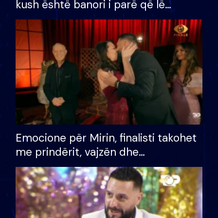
kush është banori i parë që lë
shtëpinë dhe humb mundësinë për
të fituar çmimin e madh
Emocione për Mirin, finalisti takohet
me prindërit, vajzën dhe
bashkëshorten: S’kemi ndonjë letër
divorci apo jo?