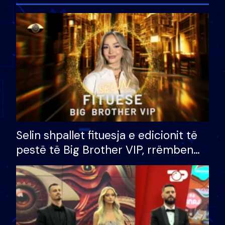
Selin shpallet fituesja e edicionit të
pestë të Big Brother VIP, rrëmben
çmimin e madh prej 100 mijë eurosh