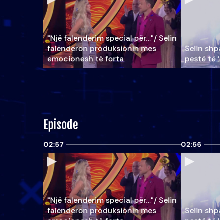
"Një falenderim special për…"/ Selin
falënderon produksionin mes
Selin shpa
emocionesh të forta
pestë të 
Episode
02:57
02:56
"Një falenderim special për…"/ Selin
falënderon produksionin mes
Selin shpa