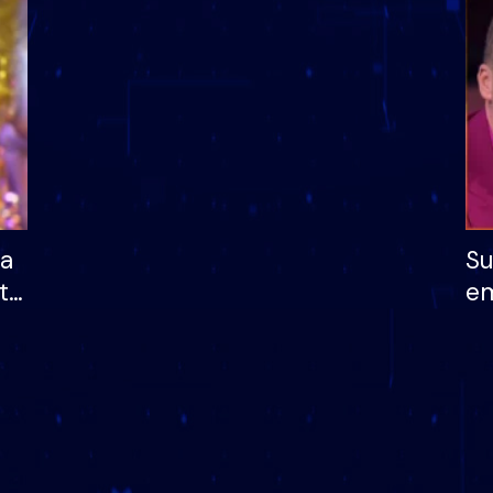
dhe humb mundësinë
të fituar çmimin e m
ha
Su
të
em
më
në
nu