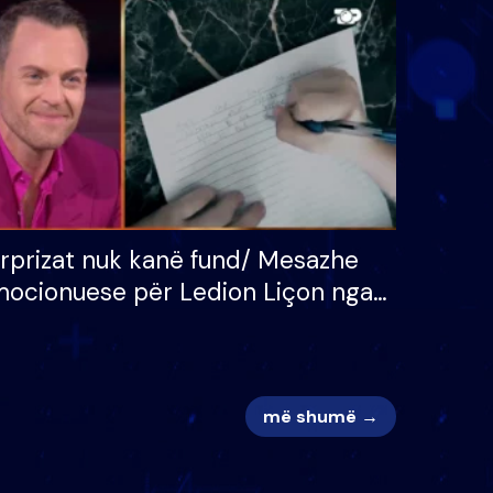
 për
S’kemi ndonjë letër divorci
adh
apo jo?
rprizat nuk kanë fund/ Mesazhe
ocionuese për Ledion Liçon nga
na dhe fëmijët e tij, moderatori
k i mban dot lotët: Nuk meritoj…
më shumë →