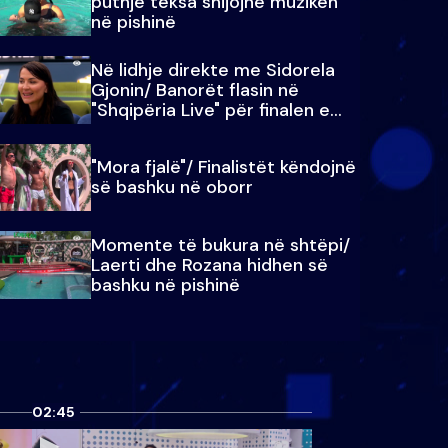
puthje teksa shijojnë muzikën
në pishinë
Në lidhje direkte me Sidorela
Gjonin/ Banorët flasin në
"Shqipëria Live" për finalen e
madhe
"Mora fjalë"/ Finalistët këndojnë
së bashku në oborr
Momente të bukura në shtëpi/
Laerti dhe Rozana hidhen së
bashku në pishinë
02:45