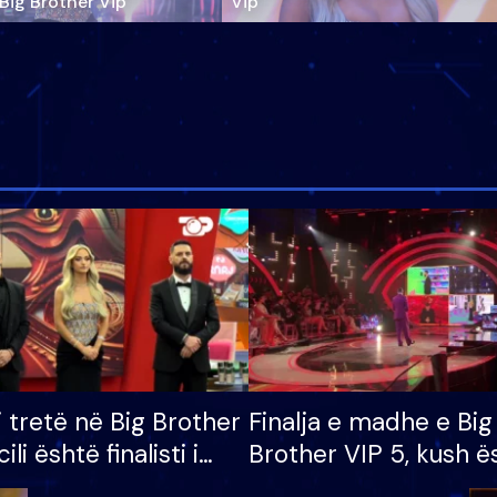
‘Big Brother Vip’
Vip"
i tretë në Big Brother
Finalja e madhe e Big
cili është finalisti i
Brother VIP 5, kush ë
 që lë shtëpinë
banori i parë që lë sh