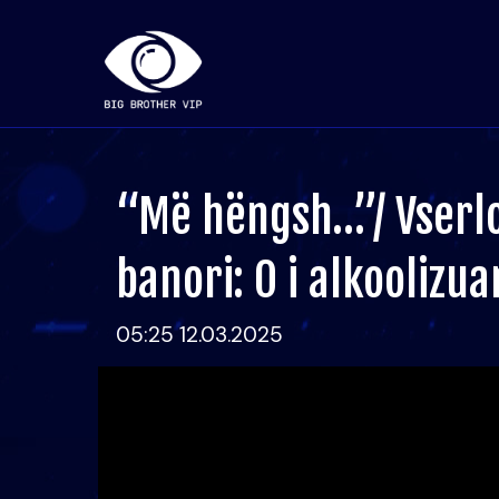
“Më hëngsh…”/ Vserlo
banori: O i alkoolizua
05:25 12.03.2025