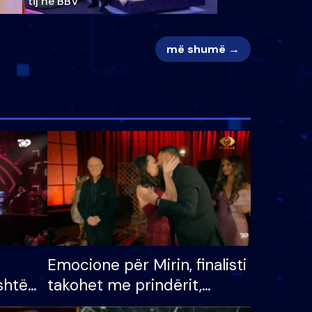
tij në BBV
më shumë →
Emocione për Mirin, finalisti
shtë
takohet me prindërit,
tëpinë
vajzën dhe bashkëshorten: