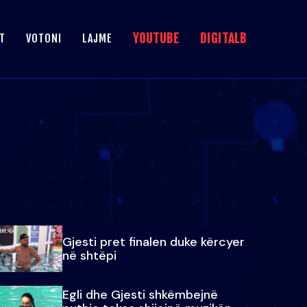
YOUTUBE
DIGITALB
T
VOTONI
LAJME
Gjesti pret finalen duke kërcyer
në shtëpi
Egli dhe Gjesti shkëmbejnë