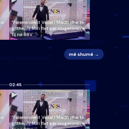
ço
"Faleminderit Vëllai i Madh dhe të
gjithë…"/ Miri flet për rrugëtimin e
tij në BBV
më shumë →
02:45
ço
"Faleminderit Vëllai i Madh dhe të
gjithë…"/ Miri flet për rrugëtimin e