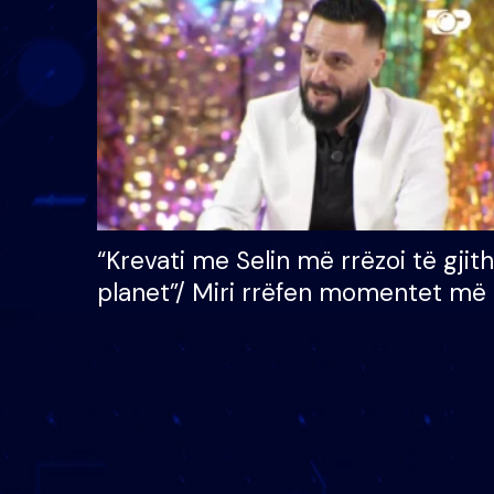
çmimin e madh prej 100
mijë eurosh
“Krevati me Selin më rrëzoi të gjit
planet”/ Miri rrëfen momentet më 
bukura në shtëpinë e BB VIP: Do 
mungojë zilja e mëngjesit kur…