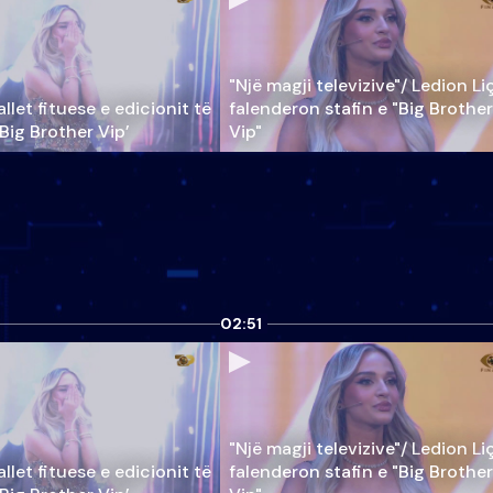
"Një magji televizive"/ Ledion Li
llet fituese e edicionit të
falenderon stafin e "Big Brother
‘Big Brother Vip’
Vip"
02:51
"Një magji televizive"/ Ledion Li
llet fituese e edicionit të
falenderon stafin e "Big Brother