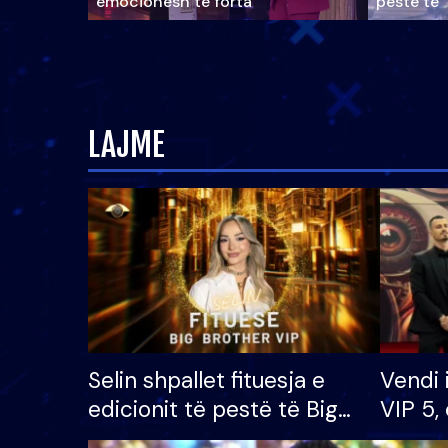
emocionesh të forta
pestë të 
LAJME
Selin shpallet fituesja e
Vendi 
edicionit të pestë të Big
VIP 5, 
Brother VIP, rrëmben
radhës