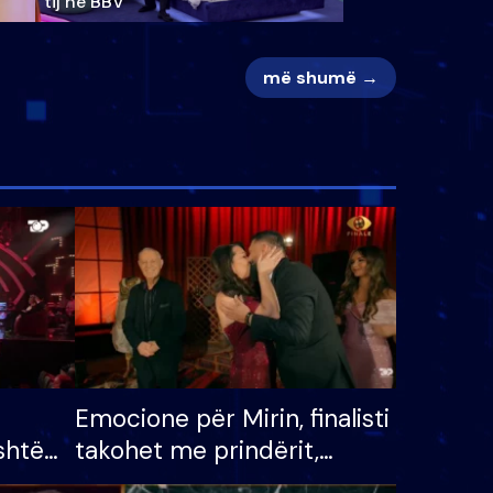
tij në BBV
më shumë →
Emocione për Mirin, finalisti
shtë
takohet me prindërit,
tëpinë
vajzën dhe bashkëshorten: