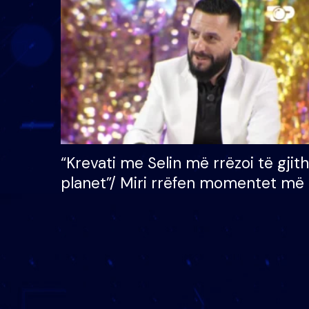
çmimin e madh prej 100
mijë eurosh
“Krevati me Selin më rrëzoi të gjit
planet”/ Miri rrëfen momentet më 
bukura në shtëpinë e BB VIP: Do 
mungojë zilja e mëngjesit kur…