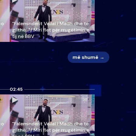
ço
"Faleminderit Vëllai i Madh dhe të
gjithë…"/ Miri flet për rrugëtimin e
tij në BBV
më shumë →
02:45
ço
"Faleminderit Vëllai i Madh dhe të
gjithë…"/ Miri flet për rrugëtimin e