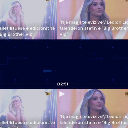
"Një magji televizive"/ Ledion Li
llet fituese e edicionit të
falenderon stafin e "Big Brother
‘Big Brother Vip’
Vip"
02:51
"Një magji televizive"/ Ledion Li
llet fituese e edicionit të
falenderon stafin e "Big Brother