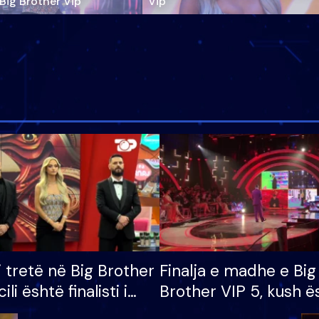
‘Big Brother Vip’
Vip"
i tretë në Big Brother
Finalja e madhe e Big
cili është finalisti i
Brother VIP 5, kush ë
 që lë shtëpinë
banori i parë që lë sh