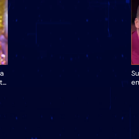
dhe humb mundësinë
të fituar çmimin e m
ha
Su
të
em
më
në
nu