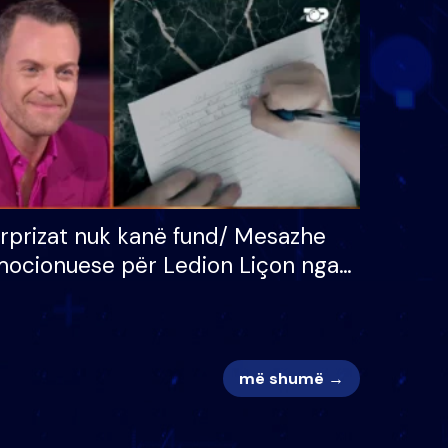
 për
S’kemi ndonjë letër divorci
adh
apo jo?
rprizat nuk kanë fund/ Mesazhe
ocionuese për Ledion Liçon nga
na dhe fëmijët e tij, moderatori
k i mban dot lotët: Nuk meritoj…
më shumë →