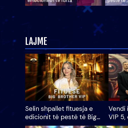
emocionesh të forta
pestë të 
LAJME
Selin shpallet fituesja e
Vendi 
edicionit të pestë të Big
VIP 5, 
Brother VIP, rrëmben
radhës