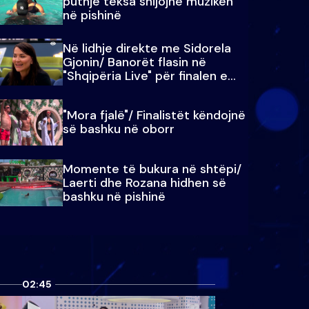
puthje teksa shijojnë muzikën
në pishinë
Në lidhje direkte me Sidorela
Gjonin/ Banorët flasin në
"Shqipëria Live" për finalen e
madhe
"Mora fjalë"/ Finalistët këndojnë
së bashku në oborr
Momente të bukura në shtëpi/
Laerti dhe Rozana hidhen së
bashku në pishinë
02:45