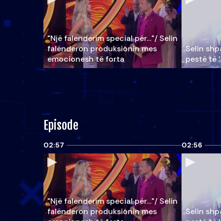
"Një falenderim special për…"/ Selin
falënderon produksionin mes
Selin shpa
emocionesh të forta
pestë të 
Episode
02:57
02:56
"Një falenderim special për…"/ Selin
falënderon produksionin mes
Selin shpa