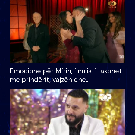
të fituar çmimin e madh
Emocione për Mirin, finalisti takohet
me prindërit, vajzën dhe
bashkëshorten: S’kemi ndonjë letër
divorci apo jo?