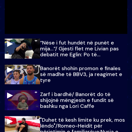
“Nëse i fut hundët në punët e
mija…”/ Gjesti flet me Livian pas
debatit me Eglin: Po të
paralajmëroj
Banorët shohin promon e finales
së madhe të BBV3, ja reagimet e
tyre
Zarf i bardhë/ Banorët do të
shijojnë mëngjesin e fundit së
bashku nga Lori Caffe
"Duhet të kesh limite ku prek, mos
lëndo"/Romeo-Heidit për
përjetimin e familjarëve:Nusja e