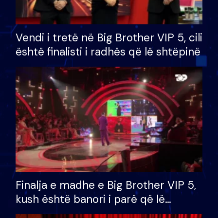
Vendi i tretë në Big Brother VIP 5, cili
është finalisti i radhës që lë shtëpinë
Finalja e madhe e Big Brother VIP 5,
kush është banori i parë që lë
shtëpinë dhe humb mundësinë për