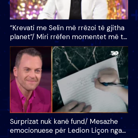
“Krevati me Selin më rrëzoi të gjitha
planet”/ Miri rrëfen momentet më të
bukura në shtëpinë e BB VIP: Do më
mungojë zilja e mëngjesit kur…
Surprizat nuk kanë fund/ Mesazhe
emocionuese për Ledion Liçon nga