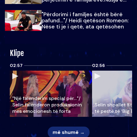
Julit…
"Përdorimi i familjes është bërë
pafund…"/ Heidi qetëson Romeon:
Nëse ti je i qetë, ata qetësohen
Klipe
02:57
02:56
"Një falenderim special për…"/
Selin falënderon produksionin
Selin shpallet fitu
mes emocionesh të forta
të pestë të ‘Big Br
më shumë →