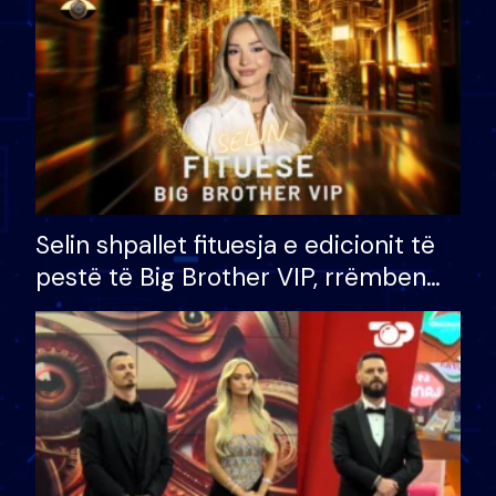
Selin shpallet fituesja e edicionit të
pestë të Big Brother VIP, rrëmben
çmimin e madh prej 100 mijë eurosh