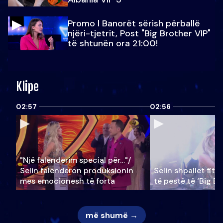
Promo l Banorët sërish përballë
njëri-tjetrit, Post "Big Brother VIP"
të shtunën ora 21:00!
Klipe
02:57
02:56
"Një falenderim special për…"/
Selin falënderon produksionin
Selin shpallet fitu
mes emocionesh të forta
të pestë të ‘Big Br
më shumë →