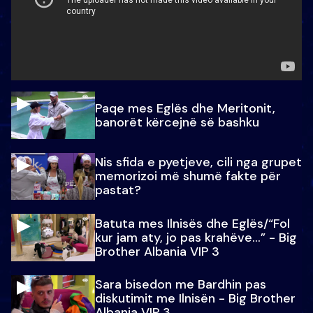
Paqe mes Eglës dhe Meritonit,
banorët kërcejnë së bashku
Nis sfida e pyetjeve, cili nga grupet
memorizoi më shumë fakte për
pastat?
Batuta mes Ilnisës dhe Eglës/“Fol
kur jam aty, jo pas krahëve…” - Big
Brother Albania VIP 3
Sara bisedon me Bardhin pas
diskutimit me Ilnisën - Big Brother
Albania VIP 3