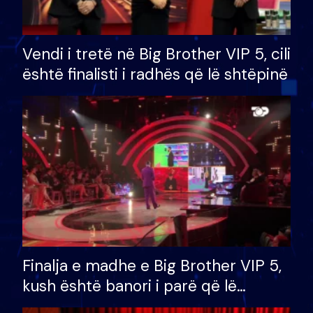
Vendi i tretë në Big Brother VIP 5, cili
është finalisti i radhës që lë shtëpinë
Finalja e madhe e Big Brother VIP 5,
kush është banori i parë që lë
shtëpinë dhe humb mundësinë për