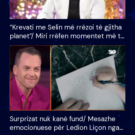
“Krevati me Selin më rrëzoi të gjitha
planet”/ Miri rrëfen momentet më të
bukura në shtëpinë e BB VIP: Do më
mungojë zilja e mëngjesit kur…
Surprizat nuk kanë fund/ Mesazhe
emocionuese për Ledion Liçon nga