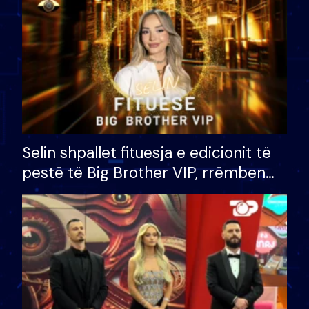
Selin shpallet fituesja e edicionit të
pestë të Big Brother VIP, rrëmben
çmimin e madh prej 100 mijë eurosh