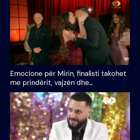
të fituar çmimin e madh
Emocione për Mirin, finalisti takohet
me prindërit, vajzën dhe
bashkëshorten: S’kemi ndonjë letër
divorci apo jo?