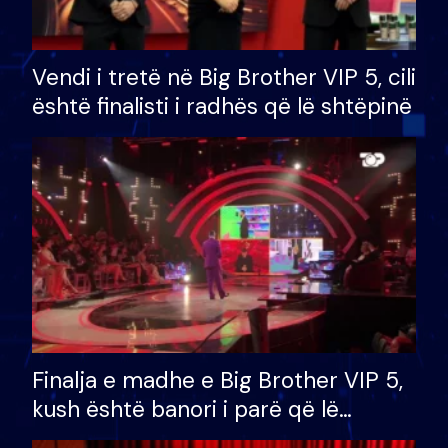
Vendi i tretë në Big Brother VIP 5, cili
është finalisti i radhës që lë shtëpinë
Finalja e madhe e Big Brother VIP 5,
kush është banori i parë që lë
shtëpinë dhe humb mundësinë për