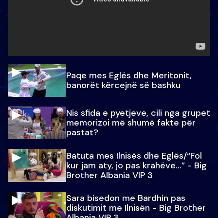
Paqe mes Eglës dhe Meritonit,
banorët kërcejnë së bashku
Nis sfida e pyetjeve, cili nga grupet
memorizoi më shumë fakte për
pastat?
Batuta mes Ilnisës dhe Eglës/“Fol
kur jam aty, jo pas krahëve…” - Big
Brother Albania VIP 3
Sara bisedon me Bardhin pas
diskutimit me Ilnisën - Big Brother
Albania VIP 3