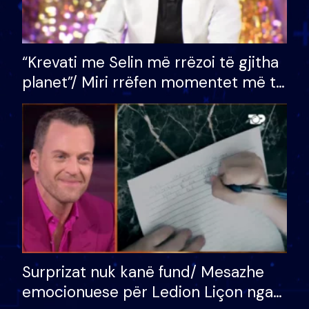
“Krevati me Selin më rrëzoi të gjitha
planet”/ Miri rrëfen momentet më të
bukura në shtëpinë e BB VIP: Do më
mungojë zilja e mëngjesit kur…
Surprizat nuk kanë fund/ Mesazhe
emocionuese për Ledion Liçon nga