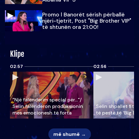
Promo l Banorët sërish përballë
njëri-tjetrit, Post "Big Brother VIP"
të shtunën ora 21:00!
Klipe
02:57
02:56
"Një falenderim special për…"/
Selin falënderon produksionin
Selin shpallet fitu
mes emocionesh të forta
të pestë të ‘Big Br
më shumë →