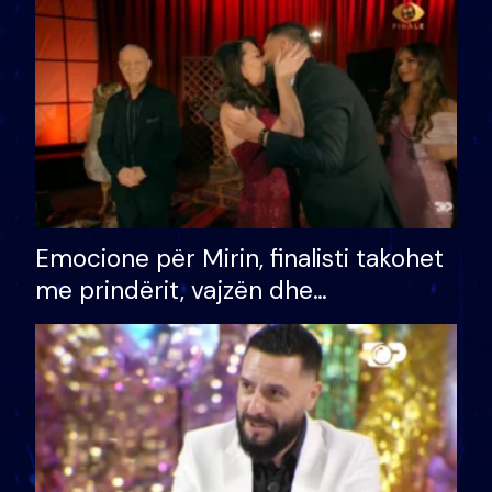
të fituar çmimin e madh
Emocione për Mirin, finalisti takohet
me prindërit, vajzën dhe
bashkëshorten: S’kemi ndonjë letër
divorci apo jo?