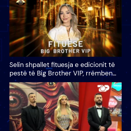
Selin shpallet fituesja e edicionit të
pestë të Big Brother VIP, rrëmben
çmimin e madh prej 100 mijë eurosh