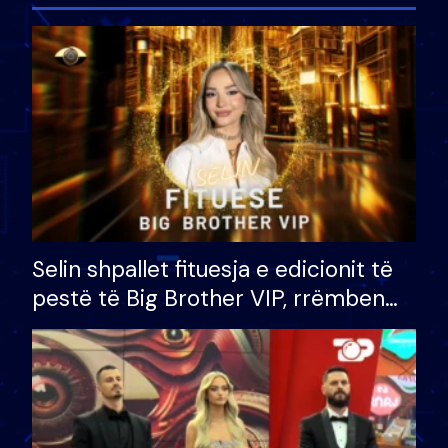
Selin shpallet fituesja e edicionit të
pestë të Big Brother VIP, rrëmben
çmimin e madh prej 100 mijë eurosh