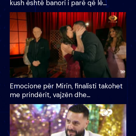
kush është banori i parë që lë
shtëpinë dhe humb mundësinë për
të fituar çmimin e madh
Emocione për Mirin, finalisti takohet
me prindërit, vajzën dhe
bashkëshorten: S’kemi ndonjë letër
divorci apo jo?