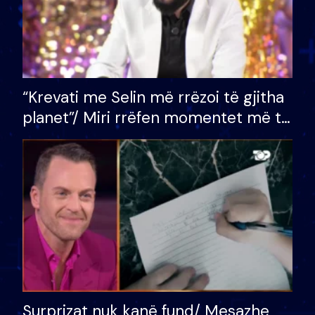
“Krevati me Selin më rrëzoi të gjitha
planet”/ Miri rrëfen momentet më të
bukura në shtëpinë e BB VIP: Do më
mungojë zilja e mëngjesit kur…
Surprizat nuk kanë fund/ Mesazhe