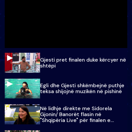
Gjesti pret finalen duke kërcyer në
shtëpi
Egli dhe Gjesti shkëmbejnë puthje
teksa shijojnë muzikën në pishinë
Në lidhje direkte me Sidorela
Gjonin/ Banorët flasin në
"Shqipëria Live" për finalen e
madhe