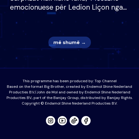
emocionuese për Ledion Liçon nga
nëna dhe fëmijët e tij, moderatori
nuk i mban dot lotët: Nuk meritoj…
më shumë →
This programme has been produced by:
Top Channel
Based on the format Big Brother, created by Endemol Shine Nederland
Producties B.V./John de Mol and owned by Endemol Shine Nederland
Producties BV., part of the Banijay Group, distributed by Banijay Rights.
Copyright © Endamol Shine Nederland Producties B.V.