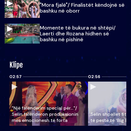
"Mora fjalë"/ Finalistët këndojnë së
bashku në oborr
Momente të bukura në shtëpi/
Laerti dhe Rozana hidhen së
bashku në pishinë
Klipe
02:57
02:56
"Një falenderim special për…"/
Selin falënderon produksionin
Selin shpallet fitu
mes emocionesh të forta
të pestë të ‘Big Br