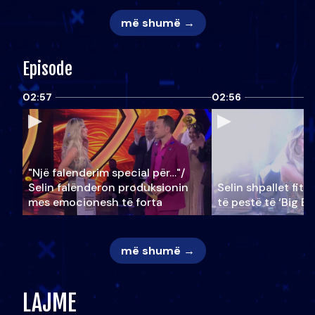
më shumë →
Episode
02:57
02:56
"Një falenderim special për…"/
Selin falënderon produksionin
Selin shpallet fitu
mes emocionesh të forta
të pestë të ‘Big Br
më shumë →
LAJME