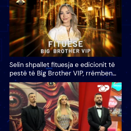
Selin shpallet fituesja e edicionit të
pestë të Big Brother VIP, rrëmben
çmimin e madh prej 100 mijë eurosh