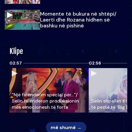
Momente të bukura në shtëpi/
Laerti dhe Rozana hidhen së
bashku në pishinë
Klipe
02:57
02:56
"Një falenderim special për…"/
Selin falënderon produksionin
Selin shpallet fitu
mes emocionesh të forta
të pestë të ‘Big Br
më shumë →