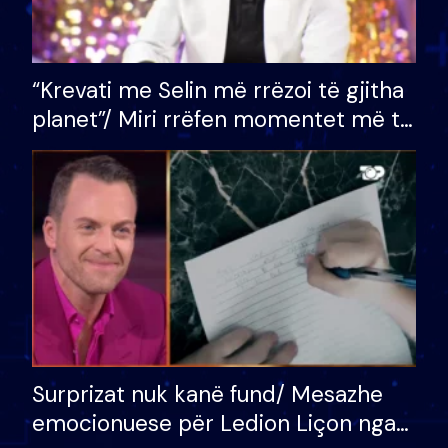
“Krevati me Selin më rrëzoi të gjitha
planet”/ Miri rrëfen momentet më të
bukura në shtëpinë e BB VIP: Do më
mungojë zilja e mëngjesit kur…
Surprizat nuk kanë fund/ Mesazhe
emocionuese për Ledion Liçon nga