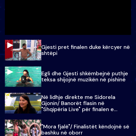
Gjesti pret finalen duke kërcyer në
shtëpi
Egli dhe Gjesti shkëmbejnë puthje
teksa shijojnë muzikën në pishinë
Në lidhje direkte me Sidorela
Gjonin/ Banorët flasin në
"Shqipëria Live" për finalen e
madhe
"Mora fjalë"/ Finalistët këndojnë së
bashku në oborr