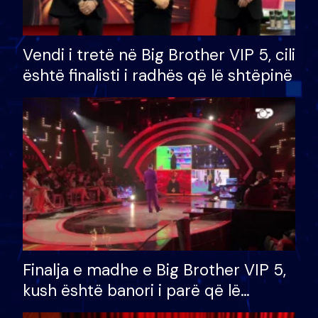
Vendi i tretë në Big Brother VIP 5, cili
është finalisti i radhës që lë shtëpinë
Finalja e madhe e Big Brother VIP 5,
kush është banori i parë që lë
shtëpinë dhe humb mundësinë për