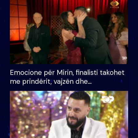
të fituar çmimin e madh
Emocione për Mirin, finalisti takohet
me prindërit, vajzën dhe
bashkëshorten: S’kemi ndonjë letër
divorci apo jo?