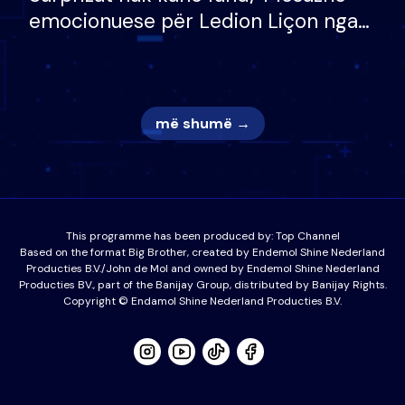
emocionuese për Ledion Liçon nga
nëna dhe fëmijët e tij, moderatori
nuk i mban dot lotët: Nuk meritoj…
më shumë →
This programme has been produced by:
Top Channel
Based on the format Big Brother, created by Endemol Shine Nederland
Producties B.V./John de Mol and owned by Endemol Shine Nederland
Producties BV., part of the Banijay Group, distributed by Banijay Rights.
Copyright © Endamol Shine Nederland Producties B.V.