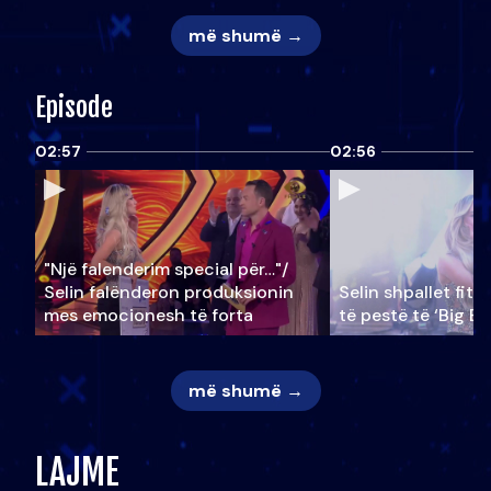
më shumë →
Episode
02:57
02:56
"Një falenderim special për…"/
Selin falënderon produksionin
Selin shpallet fitu
mes emocionesh të forta
të pestë të ‘Big Br
më shumë →
LAJME