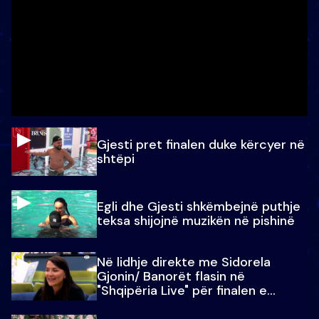
Gjesti pret finalen duke kërcyer në
shtëpi
Egli dhe Gjesti shkëmbejnë puthje
teksa shijojnë muzikën në pishinë
Në lidhje direkte me Sidorela
Gjonin/ Banorët flasin në
"Shqipëria Live" për finalen e
madhe