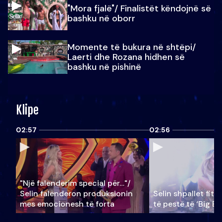
"Mora fjalë"/ Finalistët këndojnë së
bashku në oborr
Momente të bukura në shtëpi/
Laerti dhe Rozana hidhen së
bashku në pishinë
Klipe
02:57
02:56
"Një falenderim special për…"/
Selin falënderon produksionin
Selin shpallet fitu
mes emocionesh të forta
të pestë të ‘Big Br