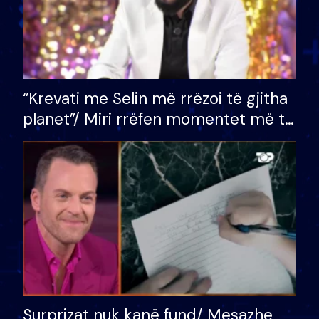
“Krevati me Selin më rrëzoi të gjitha
planet”/ Miri rrëfen momentet më të
bukura në shtëpinë e BB VIP: Do më
mungojë zilja e mëngjesit kur…
Surprizat nuk kanë fund/ Mesazhe