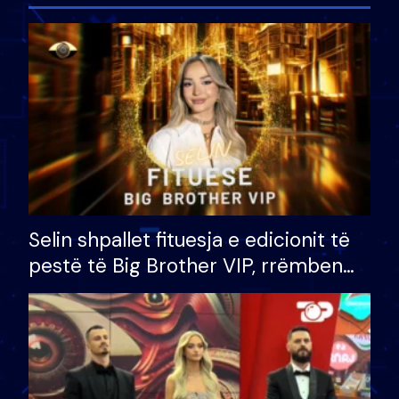
Selin shpallet fituesja e edicionit të
pestë të Big Brother VIP, rrëmben
çmimin e madh prej 100 mijë eurosh