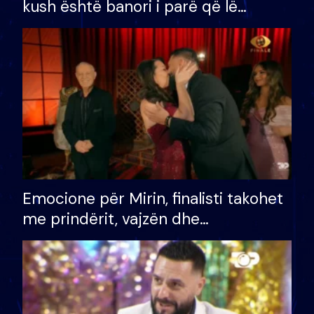
kush është banori i parë që lë
shtëpinë dhe humb mundësinë për
të fituar çmimin e madh
Emocione për Mirin, finalisti takohet
me prindërit, vajzën dhe
bashkëshorten: S’kemi ndonjë letër
divorci apo jo?