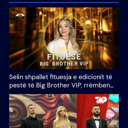
Selin shpallet fituesja e edicionit të
pestë të Big Brother VIP, rrëmben
çmimin e madh prej 100 mijë eurosh