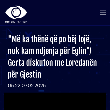
"Më ka thënë që po bëj lojë,
nuk kam ndjenja për Eglin"/
Gerta diskuton me Loredanën
për Gjestin
05:22 07.02.2025