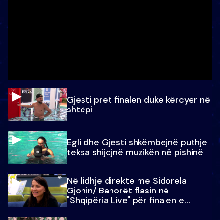
Gjesti pret finalen duke kërcyer në
shtëpi
Egli dhe Gjesti shkëmbejnë puthje
teksa shijojnë muzikën në pishinë
Në lidhje direkte me Sidorela
Gjonin/ Banorët flasin në
"Shqipëria Live" për finalen e
madhe