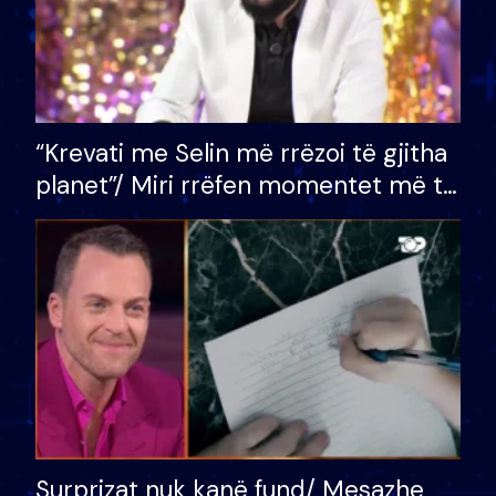
“Krevati me Selin më rrëzoi të gjitha
planet”/ Miri rrëfen momentet më të
bukura në shtëpinë e BB VIP: Do më
mungojë zilja e mëngjesit kur…
Surprizat nuk kanë fund/ Mesazhe