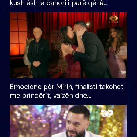
kush është banori i parë që lë
shtëpinë dhe humb mundësinë për
të fituar çmimin e madh
Emocione për Mirin, finalisti takohet
me prindërit, vajzën dhe
bashkëshorten: S’kemi ndonjë letër
divorci apo jo?