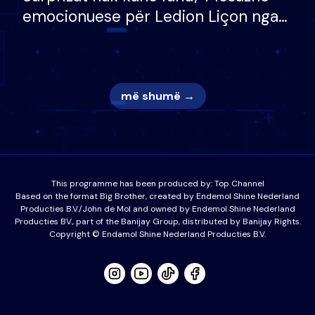
emocionuese për Ledion Liçon nga
nëna dhe fëmijët e tij, moderatori
nuk i mban dot lotët: Nuk meritoj…
më shumë →
This programme has been produced by:
Top Channel
Based on the format Big Brother, created by Endemol Shine Nederland
Producties B.V./John de Mol and owned by Endemol Shine Nederland
Producties BV., part of the Banijay Group, distributed by Banijay Rights.
Copyright © Endamol Shine Nederland Producties B.V.