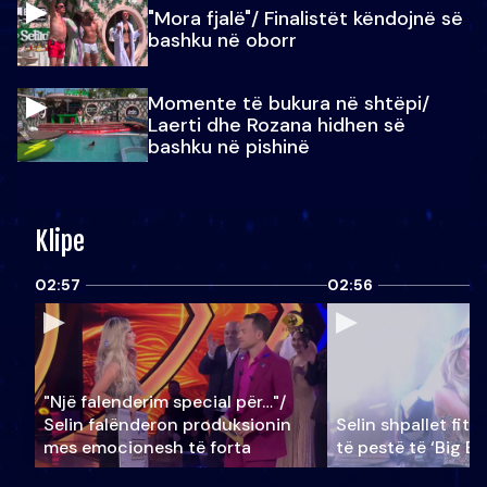
"Mora fjalë"/ Finalistët këndojnë së
bashku në oborr
Momente të bukura në shtëpi/
Laerti dhe Rozana hidhen së
bashku në pishinë
Klipe
02:57
02:56
"Një falenderim special për…"/
Selin falënderon produksionin
Selin shpallet fitu
mes emocionesh të forta
të pestë të ‘Big Br