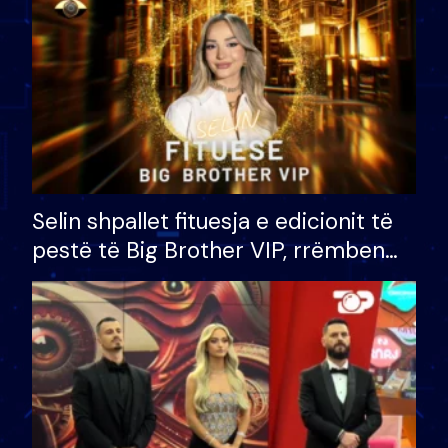
Selin shpallet fituesja e edicionit të
pestë të Big Brother VIP, rrëmben
çmimin e madh prej 100 mijë eurosh