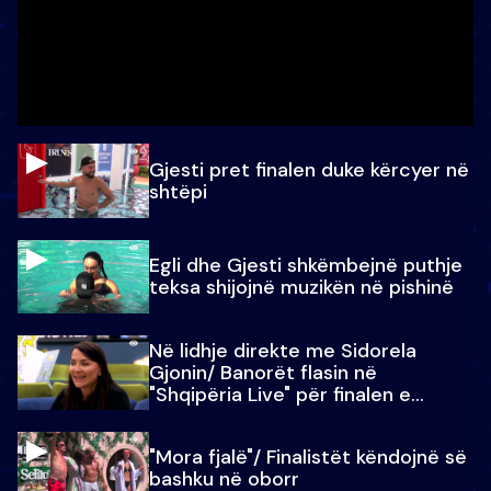
Gjesti pret finalen duke kërcyer në
shtëpi
Egli dhe Gjesti shkëmbejnë puthje
teksa shijojnë muzikën në pishinë
Në lidhje direkte me Sidorela
Gjonin/ Banorët flasin në
"Shqipëria Live" për finalen e
madhe
"Mora fjalë"/ Finalistët këndojnë së
bashku në oborr