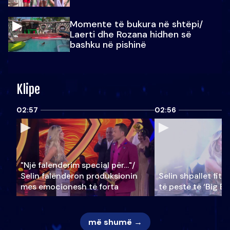
Momente të bukura në shtëpi/
Laerti dhe Rozana hidhen së
bashku në pishinë
Klipe
02:57
02:56
"Një falenderim special për…"/
Selin falënderon produksionin
Selin shpallet fitu
mes emocionesh të forta
të pestë të ‘Big Br
më shumë →