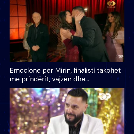
të fituar çmimin e madh
Emocione për Mirin, finalisti takohet
me prindërit, vajzën dhe
bashkëshorten: S’kemi ndonjë letër
divorci apo jo?