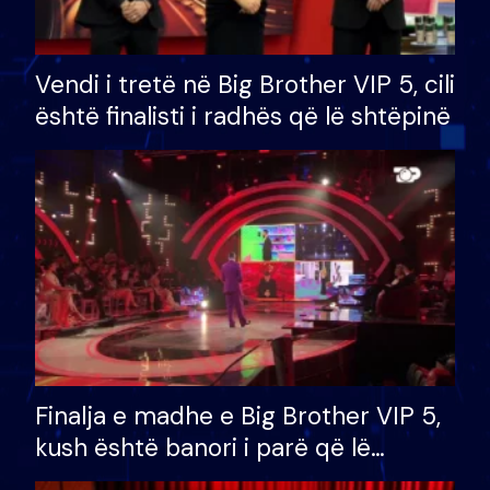
Vendi i tretë në Big Brother VIP 5, cili
është finalisti i radhës që lë shtëpinë
Finalja e madhe e Big Brother VIP 5,
kush është banori i parë që lë
shtëpinë dhe humb mundësinë për