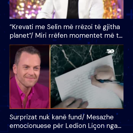
“Krevati me Selin më rrëzoi të gjitha
planet”/ Miri rrëfen momentet më të
bukura në shtëpinë e BB VIP: Do më
mungojë zilja e mëngjesit kur…
Surprizat nuk kanë fund/ Mesazhe
emocionuese për Ledion Liçon nga