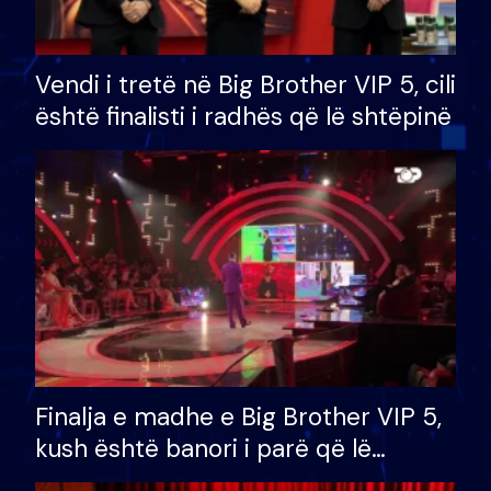
Vendi i tretë në Big Brother VIP 5, cili
është finalisti i radhës që lë shtëpinë
Finalja e madhe e Big Brother VIP 5,
kush është banori i parë që lë
shtëpinë dhe humb mundësinë për