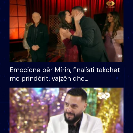
të fituar çmimin e madh
Emocione për Mirin, finalisti takohet
me prindërit, vajzën dhe
bashkëshorten: S’kemi ndonjë letër
divorci apo jo?