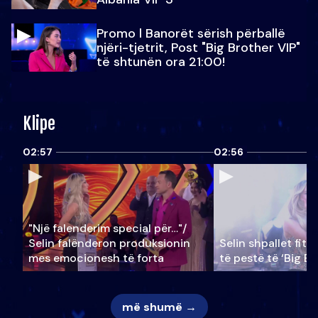
Promo l Banorët sërish përballë
njëri-tjetrit, Post "Big Brother VIP"
të shtunën ora 21:00!
Klipe
02:57
02:56
"Një falenderim special për…"/
Selin falënderon produksionin
Selin shpallet fitu
mes emocionesh të forta
të pestë të ‘Big Br
më shumë →