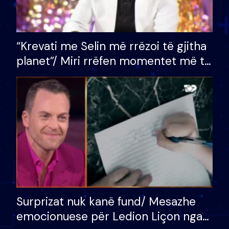
“Krevati me Selin më rrëzoi të gjitha
planet”/ Miri rrëfen momentet më të
bukura në shtëpinë e BB VIP: Do më
mungojë zilja e mëngjesit kur…
Surprizat nuk kanë fund/ Mesazhe
emocionuese për Ledion Liçon nga