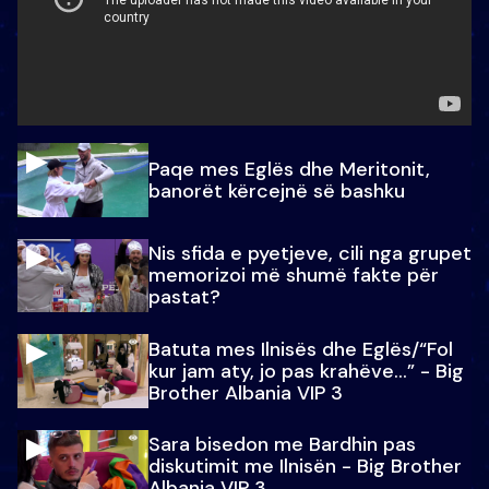
Paqe mes Eglës dhe Meritonit,
banorët kërcejnë së bashku
Nis sfida e pyetjeve, cili nga grupet
memorizoi më shumë fakte për
pastat?
Batuta mes Ilnisës dhe Eglës/“Fol
kur jam aty, jo pas krahëve…” - Big
Brother Albania VIP 3
Sara bisedon me Bardhin pas
diskutimit me Ilnisën - Big Brother
Albania VIP 3