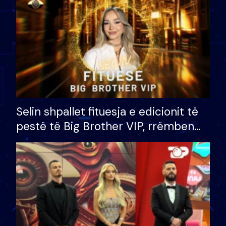
Selin shpallet fituesja e edicionit të
pestë të Big Brother VIP, rrëmben
çmimin e madh prej 100 mijë eurosh