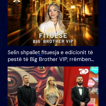
Selin shpallet fituesja e edicionit të
pestë të Big Brother VIP, rrëmben
çmimin e madh prej 100 mijë eurosh