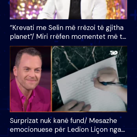
“Krevati me Selin më rrëzoi të gjitha
planet”/ Miri rrëfen momentet më të
bukura në shtëpinë e BB VIP: Do më
mungojë zilja e mëngjesit kur…
Surprizat nuk kanë fund/ Mesazhe
emocionuese për Ledion Liçon nga