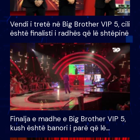
Vendi i tretë në Big Brother VIP 5, cili
është finalisti i radhës që lë shtëpinë
Finalja e madhe e Big Brother VIP 5,
kush është banori i parë që lë
shtëpinë dhe humb mundësinë për