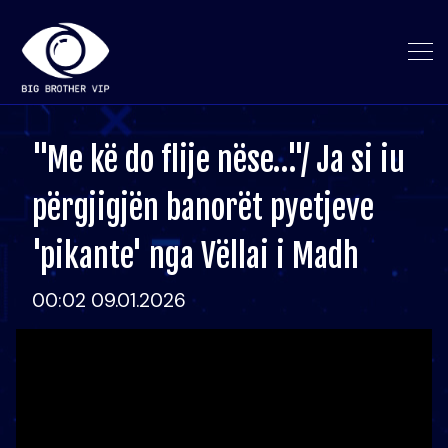
"Me kë do flije nëse…"/ Ja si iu
përgjigjën banorët pyetjeve
'pikante' nga Vëllai i Madh
00:02 09.01.2026