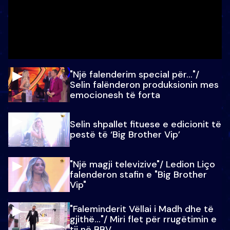
"Një falenderim special për…"/
Selin falënderon produksionin mes
emocionesh të forta
Selin shpallet fituese e edicionit të
pestë të ‘Big Brother Vip’
"Një magji televizive"/ Ledion Liço
falenderon stafin e "Big Brother
Vip"
"Faleminderit Vëllai i Madh dhe të
gjithë…"/ Miri flet për rrugëtimin e
tij në BBV