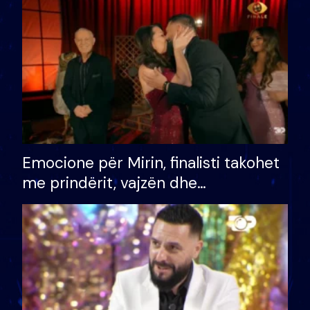
të fituar çmimin e madh
Emocione për Mirin, finalisti takohet
me prindërit, vajzën dhe
bashkëshorten: S’kemi ndonjë letër
divorci apo jo?