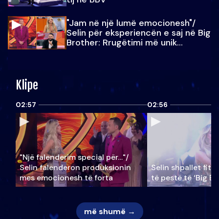
"Jam në një lumë emocionesh"/
Selin për eksperiencën e saj në Big
Brother: Rrugëtimi më unik…
Klipe
02:57
02:56
"Një falenderim special për…"/
Selin falënderon produksionin
Selin shpallet fitu
mes emocionesh të forta
të pestë të ‘Big Br
më shumë →