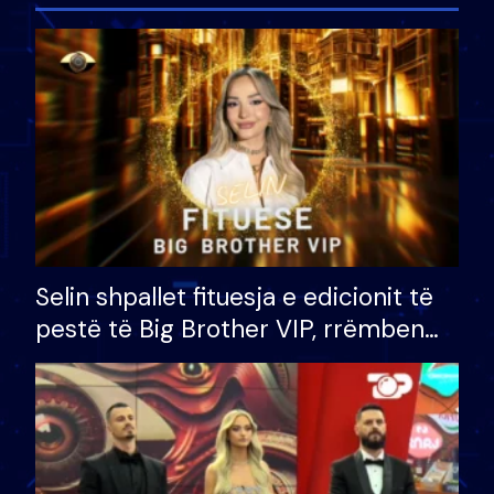
Selin shpallet fituesja e edicionit të
pestë të Big Brother VIP, rrëmben
çmimin e madh prej 100 mijë eurosh