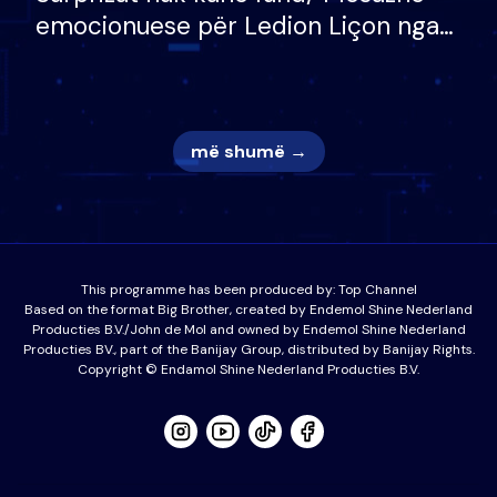
emocionuese për Ledion Liçon nga
nëna dhe fëmijët e tij, moderatori
nuk i mban dot lotët: Nuk meritoj…
më shumë →
This programme has been produced by:
Top Channel
Based on the format Big Brother, created by Endemol Shine Nederland
Producties B.V./John de Mol and owned by Endemol Shine Nederland
Producties BV., part of the Banijay Group, distributed by Banijay Rights.
Copyright © Endamol Shine Nederland Producties B.V.