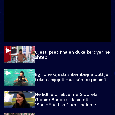
Gjesti pret finalen duke kërcyer në
shtëpi
Egli dhe Gjesti shkëmbejnë puthje
teksa shijojnë muzikën në pishinë
Në lidhje direkte me Sidorela
Gjonin/ Banorët flasin në
"Shqipëria Live" për finalen e
madhe