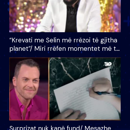
“Krevati me Selin më rrëzoi të gjitha
planet”/ Miri rrëfen momentet më të
bukura në shtëpinë e BB VIP: Do më
mungojë zilja e mëngjesit kur…
Surprizat nuk kanë fund/ Mesazhe