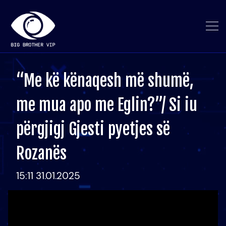
“Me kë kënaqesh më shumë,
me mua apo me Eglin?”/ Si iu
përgjigj Gjesti pyetjes së
Rozanës
15:11 31.01.2025