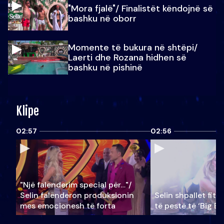
"Mora fjalë"/ Finalistët këndojnë së
bashku në oborr
Momente të bukura në shtëpi/
Laerti dhe Rozana hidhen së
bashku në pishinë
Klipe
02:57
02:56
"Një falenderim special për…"/
Selin falënderon produksionin
Selin shpallet fitu
mes emocionesh të forta
të pestë të ‘Big Br