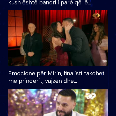
kush është banori i parë që lë
shtëpinë dhe humb mundësinë për
të fituar çmimin e madh
Emocione për Mirin, finalisti takohet
me prindërit, vajzën dhe
bashkëshorten: S’kemi ndonjë letër
divorci apo jo?