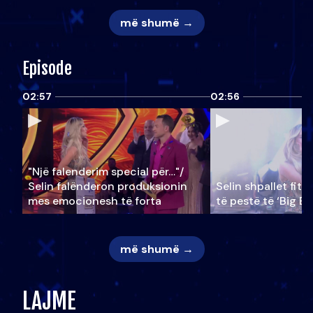
më shumë →
Episode
02:57
02:56
"Një falenderim special për…"/
Selin falënderon produksionin
Selin shpallet fitu
mes emocionesh të forta
të pestë të ‘Big Br
më shumë →
LAJME