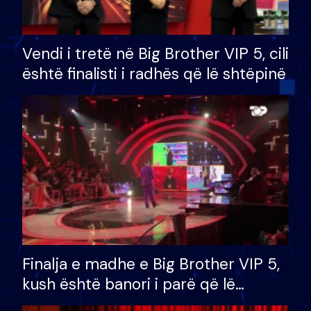
Vendi i tretë në Big Brother VIP 5, cili
është finalisti i radhës që lë shtëpinë
Finalja e madhe e Big Brother VIP 5,
kush është banori i parë që lë
shtëpinë dhe humb mundësinë për