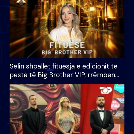
Selin shpallet fituesja e edicionit të
pestë të Big Brother VIP, rrëmben
çmimin e madh prej 100 mijë eurosh