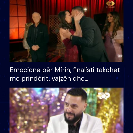
të fituar çmimin e madh
Emocione për Mirin, finalisti takohet
me prindërit, vajzën dhe
bashkëshorten: S’kemi ndonjë letër
divorci apo jo?