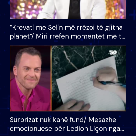
“Krevati me Selin më rrëzoi të gjitha
planet”/ Miri rrëfen momentet më të
bukura në shtëpinë e BB VIP: Do më
mungojë zilja e mëngjesit kur…
Surprizat nuk kanë fund/ Mesazhe
emocionuese për Ledion Liçon nga