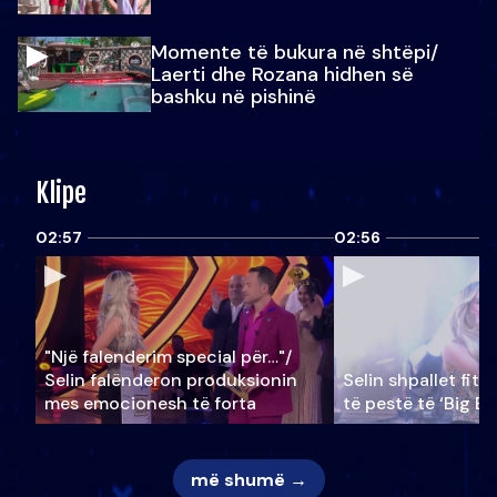
Momente të bukura në shtëpi/
Laerti dhe Rozana hidhen së
bashku në pishinë
Klipe
02:57
02:56
"Një falenderim special për…"/
Selin falënderon produksionin
Selin shpallet fitu
mes emocionesh të forta
të pestë të ‘Big Br
më shumë →