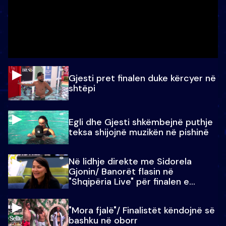
Gjesti pret finalen duke kërcyer në
shtëpi
Egli dhe Gjesti shkëmbejnë puthje
teksa shijojnë muzikën në pishinë
Në lidhje direkte me Sidorela
Gjonin/ Banorët flasin në
"Shqipëria Live" për finalen e
madhe
"Mora fjalë"/ Finalistët këndojnë së
bashku në oborr