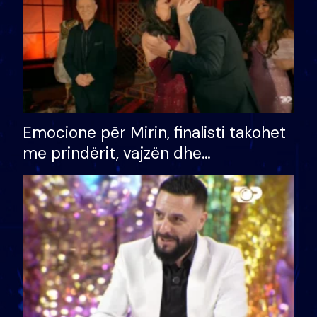
Emocione për Mirin, finalisti takohet
me prindërit, vajzën dhe
bashkëshorten: S’kemi ndonjë letër
divorci apo jo?