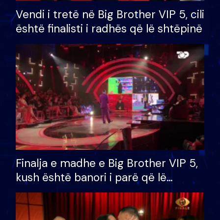
Vendi i tretë në Big Brother VIP 5, cili
është finalisti i radhës që lë shtëpinë
Finalja e madhe e Big Brother VIP 5,
kush është banori i parë që lë
shtëpinë dhe humb mundësinë për
të fituar çmimin e madh