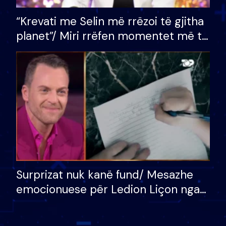
“Krevati me Selin më rrëzoi të gjitha
planet”/ Miri rrëfen momentet më të
bukura në shtëpinë e BB VIP: Do më
mungojë zilja e mëngjesit kur…
Surprizat nuk kanë fund/ Mesazhe
emocionuese për Ledion Liçon nga
nëna dhe fëmijët e tij, moderatori
nuk i mban dot lotët: Nuk meritoj…