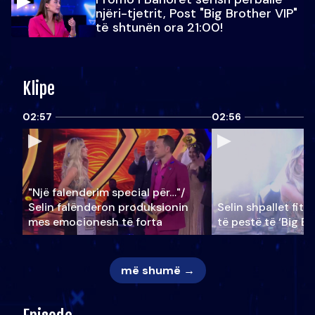
njëri-tjetrit, Post "Big Brother VIP"
të shtunën ora 21:00!
Klipe
02:57
02:56
"Një falenderim special për…"/
Selin falënderon produksionin
Selin shpallet fitu
mes emocionesh të forta
të pestë të ‘Big Br
më shumë →