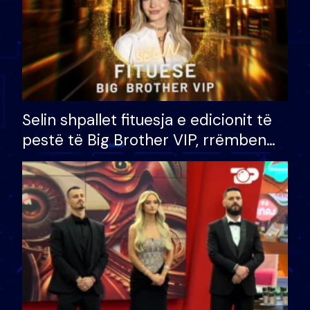
Selin shpallet fituesja e edicionit të
pestë të Big Brother VIP, rrëmben
çmimin e madh prej 100 mijë eurosh