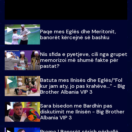
Paqe mes Eglës dhe Meritonit,
banorët kërcejnë së bashku
Nis sfida e pyetjeve, cili nga grupet
memorizoi më shumë fakte për
pastat?
Batuta mes Ilnisës dhe Eglës/“Fol
kur jam aty, jo pas krahëve…” - Big
Brother Albania VIP 3
Sara bisedon me Bardhin pas
diskutimit me Ilnisën - Big Brother
Albania VIP 3
Promo l Banorët sërish përballë